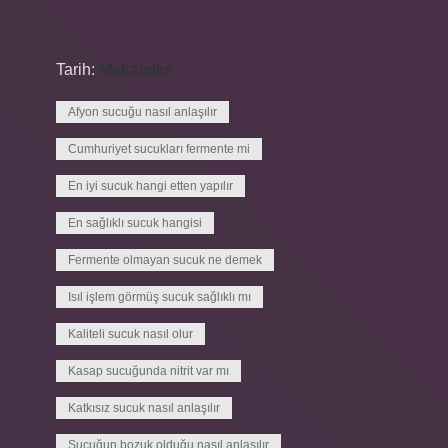
Tarih:
Makaleler
Afyon sucuğu nasıl anlaşılır
Cumhuriyet sucukları fermente mi
En iyi sucuk hangi etten yapılır
En sağlıklı sucuk hangisi
Fermente olmayan sucuk ne demek
Isıl işlem görmüş sucuk sağlıklı mı
Kaliteli sucuk nasıl olur
Kasap sucuğunda nitrit var mı
Katkısız sucuk nasıl anlaşılır
Sucuğun bozuk olduğu nasıl anlaşılır