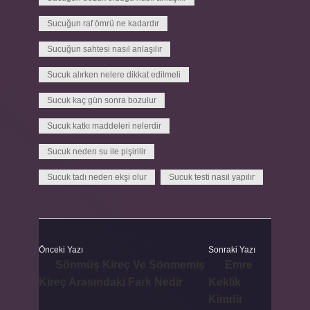
Sucuğun raf ömrü ne kadardır
Sucuğun sahtesi nasıl anlaşılır
Sucuk alırken nelere dikkat edilmeli
Sucuk kaç gün sonra bozulur
Sucuk katkı maddeleri nelerdir
Sucuk neden su ile pişirilir
Sucuk tadı neden ekşi olur
Sucuk testi nasıl yapılır
Önceki Yazı
Sonraki Yazı
Sönmüş Kireç Ve Sönmemiş
Emre
Kireç Arasındaki Fark Nedir
Keklik
Kimdir