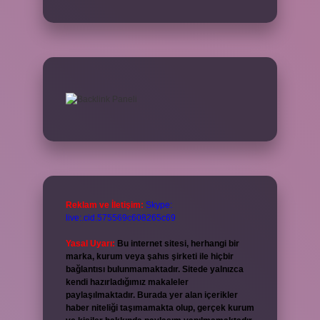
Reklam ve İletişim:
Skype:
live:.cid.575569c608265c69
Yasal Uyarı:
Bu internet sitesi, herhangi bir
marka, kurum veya şahıs şirketi ile hiçbir
bağlantısı bulunmamaktadır. Sitede yalnızca
kendi hazırladığımız makaleler
paylaşılmaktadır. Burada yer alan içerikler
haber niteliği taşımamakta olup, gerçek kurum