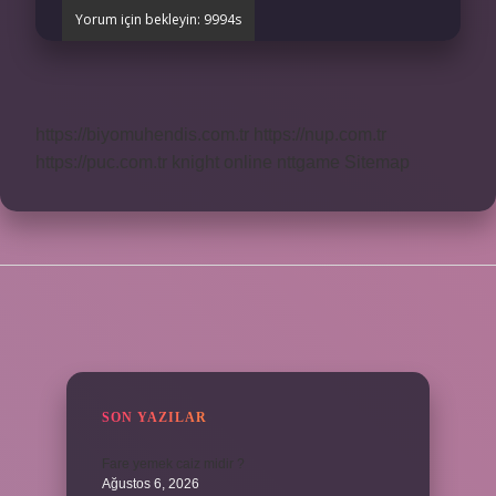
https://biyomuhendis.com.tr
https://nup.com.tr
https://puc.com.tr
knight online
nttgame
Sitemap
SIDEBAR
SON YAZILAR
Fare yemek caiz midir ?
Ağustos 6, 2026