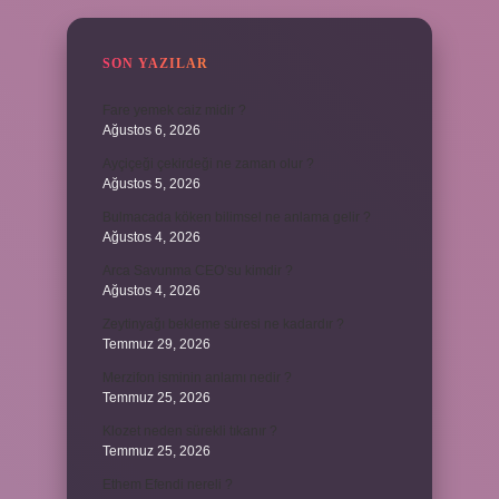
SON YAZILAR
Fare yemek caiz midir ?
Ağustos 6, 2026
Ayçiçeği çekirdeği ne zaman olur ?
Ağustos 5, 2026
Bulmacada köken bilimsel ne anlama gelir ?
Ağustos 4, 2026
Arca Savunma CEO’su kimdir ?
Ağustos 4, 2026
Zeytinyağı bekleme süresi ne kadardır ?
Temmuz 29, 2026
Merzifon isminin anlamı nedir ?
Temmuz 25, 2026
Klozet neden sürekli tıkanır ?
Temmuz 25, 2026
Ethem Efendi nereli ?