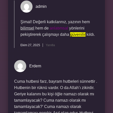
admin
Şimal! Değerli katkılarınız, yazının hem
bilimsel
hem de
anlatımsal
yönlerini
pekiştirerek çalışmayı daha
güvenilir
kıldı.
Ekim 27, 2025
Yanıtla
Erdem
Cuma hutbesi farz, bayram hutbeleri sünnettir .
Hutbenin bir rüknü vardır. O da Allah’ı zikirdir.
Geriye kalanını bu kişi öğle namazı olarak mı
tamamlayacak? Cuma namazı olarak mı
tamamlayacak?’ Cuma namazı olarak
tamamlaması gerekir. Asıl olan odur. Hutbeyi