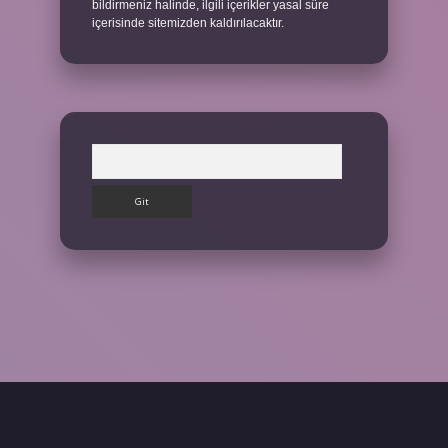
bildirmeniz halinde, ilgili içerikler yasal süre
içerisinde sitemizden kaldırılacaktır.
Arama
riş yap