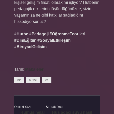
kişisel gelişim fırsatı olarak mı işliyor? Hutbenin
pedagojik etkilerini düşündüğünüzde, sizin
yaşamınıza ne gibi katkılar sağladığını
hissediyorsunuz?
#Hutbe #Pedagoji #ÖğrenmeTeorileri
#DiniEğitim #SosyalEtkileşim
#BireyselGelişim
Tarih:
Makaleler
bir
hutbe
ve
Önceki Yazı
Sonraki Yazı
Humus helal
Huş ağacı suyu nasıl