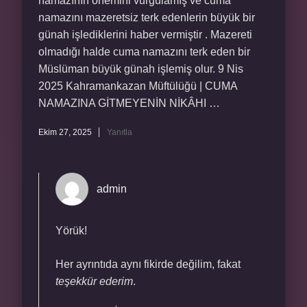
namazının önemini vurgulamış ve cuma
namazını mazeretsiz terk edenlerin büyük bir
günah işlediklerini haber vermiştir . Mazereti
olmadığı halde cuma namazını terk eden bir
Müslüman büyük günah işlemiş olur. 9 Nis
2025 Kahramankazan Müftülüğü | CUMA
NAMAZINA GİTMEYENİN NİKÂHI …
Ekim 27, 2025
Yanıtla
admin
Yörük!
Her ayrıntıda aynı fikirde değilim, fakat
teşekkür ederim
.