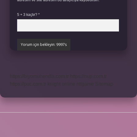
adresim ve site adresim bu tarayıcıya kaydedilsin.
5 + 3 kaçtır?
*
https://biyomuhendis.com.tr
https://nup.com.tr
https://puc.com.tr
knight online
nttgame
Sitemap
SIDEBAR