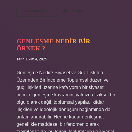
Yüzü
Devamını okuyun
6 Yorum
gençleştiren
nedir
?
GENLEŞME NEDIR BIR
ÖRNEK ?
Tarih: Ekim 4, 2025
Genleşme Nedir? Siyaset ve Güç İlişkileri
Üzerinden Bir İnceleme Toplumsal düzen ve
güç ilişkileri üzerine kafa yoran bir siyaset
bilimci, genleşme kavramını yalnızca fiziksel bir
olgu olarak değil, toplumsal yapılar, iktidar
ilişkileri ve ideolojik dönüşüm bağlamında da
anlamlandırabilir. Her ne kadar genleşme,
genellikle maddesel bir fenomen olarak
tanımlansa da, bu terimi, toplumların ve siyasal