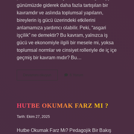
günümüzde giderek daha fazla tartışılan bir
kavramdır ve aslında toplumsal yapıların,
bireylerin iş gücü üzerindeki etkilerini
anlamamıza yardımcı olabilir. Peki, “asgari
işçilik” ne demektir? Bu kavram, yalnızca iş
gücü ve ekonomiyle ilgili bir mesele mi, yoksa
toplumsal normlar ve cinsiyet rolleriyle de iç içe
geçmiş bir kavram mıdır? Bu…
Direkt
Devamını okuyun
6 Yorum
işçilik
nedir
örnek
?
HUTBE OKUMAK FARZ MI ?
Tarih: Ekim 27, 2025
Hutbe Okumak Farz Mı? Pedagojik Bir Bakış