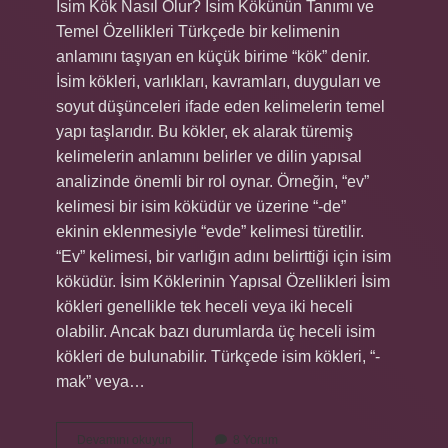
İsim Kök Nasıl Olur? İsim Kökünün Tanımı ve
Temel Özellikleri Türkçede bir kelimenin
anlamını taşıyan en küçük birime “kök” denir.
İsim kökleri, varlıkları, kavramları, duyguları ve
soyut düşünceleri ifade eden kelimelerin temel
yapı taşlarıdır. Bu kökler, ek alarak türemiş
kelimelerin anlamını belirler ve dilin yapısal
analizinde önemli bir rol oynar. Örneğin, “ev”
kelimesi bir isim köküdür ve üzerine “-de”
ekinin eklenmesiyle “evde” kelimesi türetilir.
“Ev” kelimesi, bir varlığın adını belirttiği için isim
köküdür. İsim Köklerinin Yapısal Özellikleri İsim
kökleri genellikle tek heceli veya iki heceli
olabilir. Ancak bazı durumlarda üç heceli isim
kökleri de bulunabilir. Türkçede isim kökleri, “-
mak” veya…
İsim
Devamını okuyun
8 Yorum