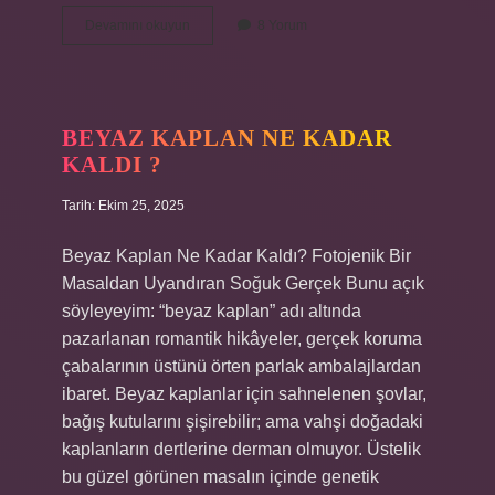
Hutbe
Devamını okuyun
8 Yorum
okumak
farz
mı
?
BEYAZ KAPLAN NE KADAR
KALDI ?
Tarih: Ekim 25, 2025
Beyaz Kaplan Ne Kadar Kaldı? Fotojenik Bir
Masaldan Uyandıran Soğuk Gerçek Bunu açık
söyleyeyim: “beyaz kaplan” adı altında
pazarlanan romantik hikâyeler, gerçek koruma
çabalarının üstünü örten parlak ambalajlardan
ibaret. Beyaz kaplanlar için sahnelenen şovlar,
bağış kutularını şişirebilir; ama vahşi doğadaki
kaplanların dertlerine derman olmuyor. Üstelik
bu güzel görünen masalın içinde genetik