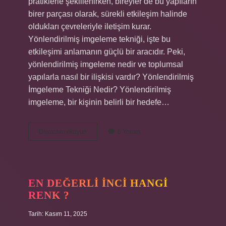
pratiklerle şekillenirken, bireyler de bu yapıların
birer parçası olarak, sürekli etkileşim halinde
oldukları çevreleriyle iletişim kurar.
Yönlendirilmiş imgeleme tekniği, işte bu
etkileşimi anlamanın güçlü bir aracıdır. Peki,
yönlendirilmiş imgeleme nedir ve toplumsal
yapılarla nasıl bir ilişkisi vardır? Yönlendirilmiş
İmgeleme Tekniği Nedir? Yönlendirilmiş
imgeleme, bir kişinin belirli bir hedefe…
Yönlendirilmiş
Devamını okuyun
6 Yorum
imgeleme
tekniği
nedir
?
EN DEĞERLI INCI HANGI
RENK ?
Tarih: Kasım 11, 2025