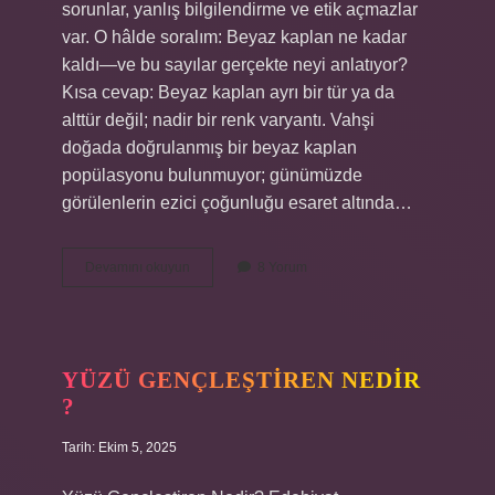
sorunlar, yanlış bilgilendirme ve etik açmazlar
var. O hâlde soralım: Beyaz kaplan ne kadar
kaldı—ve bu sayılar gerçekte neyi anlatıyor?
Kısa cevap: Beyaz kaplan ayrı bir tür ya da
alttür değil; nadir bir renk varyantı. Vahşi
doğada doğrulanmış bir beyaz kaplan
popülasyonu bulunmuyor; günümüzde
görülenlerin ezici çoğunluğu esaret altında…
Beyaz
Devamını okuyun
8 Yorum
kaplan
ne
kadar
kaldı
?
YÜZÜ GENÇLEŞTIREN NEDIR
?
Tarih: Ekim 5, 2025