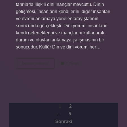
tanrılarla ilişkili dini inançlar mevcuttu. Dinin
gelişmesi, insanların kendilerini, diğer insanları
ve evreni anlamaya yönelen arayışlarının
sonucunda gerçekleşti. Dini yorum, insanların
kendi geleneklerini ve inançlarını kullanarak,
durum ve olayları anlamaya çalışmasının bir
sonucudur. Kültür Din ve dini yorum, her…
Din
Devamını okuyun
2 Yorum
ve
dini
yorum
nedir
YAZI
1
2
…
5
SAYFALAMASI
Sonraki