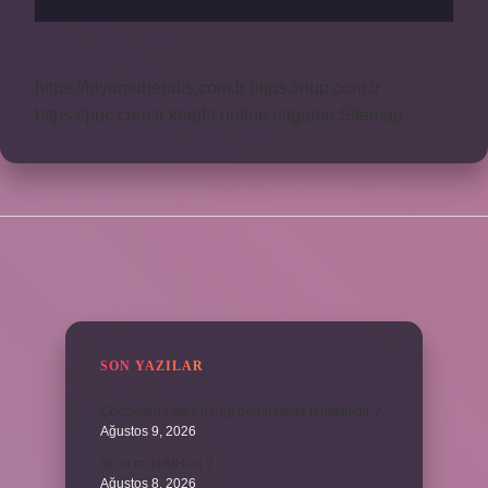
https://biyomuhendis.com.tr
https://nup.com.tr
https://puc.com.tr
knight online
nttgame
Sitemap
SIDEBAR
SON YAZILAR
Çocuklarda ateş hangi durumlarda tehlikelidir ?
Ağustos 9, 2026
Ni cd mi NiMH mi ?
Ağustos 8, 2026