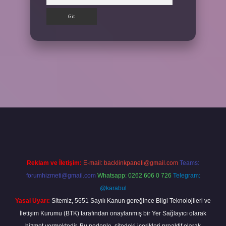
 yap
Reklam ve İletişim:
E-mail:
backlinkpaneli@gmail.com
Teams:
forumhizmeti@gmail.com
Whatsapp: 0262 606 0 726
Telegram:
@karabul
Yasal Uyarı:
Sitemiz, 5651 Sayılı Kanun gereğince Bilgi Teknolojileri ve
İletişim Kurumu (BTK) tarafından onaylanmış bir Yer Sağlayıcı olarak