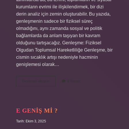
kurumların evrimi ile ilişkilendirmek, bir dizi
derin analiz için zemin oluşturabilir. Bu yazıda,
genleşmenin sadece bir fiziksel süreç
olmadığını, aynı zamanda sosyal ve politik
bağlamlarda da anlam taşıyan bir kavram
olduğunu tartışacağız. Genleşme: Fiziksel
Olgudan Toplumsal Hareketliliğe Genleşme, bir
cismin sıcaklık artışı nedeniyle hacminin
genişlemesi olarak…
Genleşme
Devamını okuyun
8 Yorum
nedir
bir
örnek
?
E GENIŞ MI ?
Tarih: Ekim 3, 2025