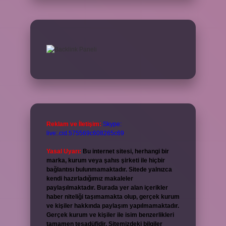
Reklam ve İletişim:
Skype:
live:.cid.575569c608265c69
Yasal Uyarı:
Bu internet sitesi, herhangi bir
marka, kurum veya şahıs şirketi ile hiçbir
bağlantısı bulunmamaktadır. Sitede yalnızca
kendi hazırladığımız makaleler
paylaşılmaktadır. Burada yer alan içerikler
haber niteliği taşımamakta olup, gerçek kurum
ve kişiler hakkında paylaşım yapılmamaktadır.
Gerçek kurum ve kişiler ile isim benzerlikleri
tamamen tesadüfidir. Sitemizdeki bilgiler