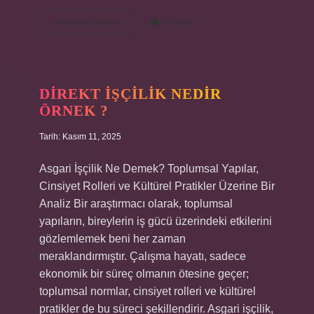
En
Devamını okuyun
6 Yorum
değerli
inci
hangi
renk
?
DIREKT IŞÇILIK NEDIR
ÖRNEK ?
Tarih: Kasım 11, 2025
Asgari İşçilik Ne Demek? Toplumsal Yapılar,
Cinsiyet Rolleri ve Kültürel Pratikler Üzerine Bir
Analiz Bir araştırmacı olarak, toplumsal
yapıların, bireylerin iş gücü üzerindeki etkilerini
gözlemlemek beni her zaman
meraklandırmıştır. Çalışma hayatı, sadece
ekonomik bir süreç olmanın ötesine geçer;
toplumsal normlar, cinsiyet rolleri ve kültürel
pratikler de bu süreci şekillendirir. Asgari işçilik,