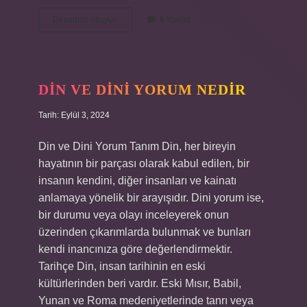
E
Devamını okuyun
8 Yorum
geniş
mi
?
DIN VE DINI YORUM NEDIR
Tarih: Eylül 3, 2024
Din ve Dini Yorum Tanım Din, her bireyin
hayatının bir parçası olarak kabul edilen, bir
insanın kendini, diğer insanları ve kainatı
anlamaya yönelik bir arayışıdır. Dini yorum ise,
bir durumu veya olayı inceleyerek onun
üzerinden çıkarımlarda bulunmak ve bunları
kendi inancınıza göre değerlendirmektir.
Tarihçe Din, insan tarihinin en eski
kültürlerinden beri vardır. Eski Mısır, Babil,
Yunan ve Roma medeniyetlerinde tanrı veya