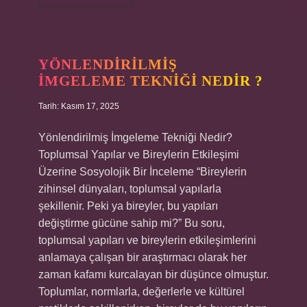
kök
nasıl
olur
?
YÖNLENDIRILMIŞ
IMGELEME TEKNIĞI NEDIR ?
Tarih: Kasım 17, 2025
Yönlendirilmiş İmgeleme Tekniği Nedir?
Toplumsal Yapılar ve Bireylerin Etkileşimi
Üzerine Sosyolojik Bir İnceleme “Bireylerin
zihinsel dünyaları, toplumsal yapılarla
şekillenir. Peki ya bireyler, bu yapıları
değiştirme gücüne sahip mi?” Bu soru,
toplumsal yapıları ve bireylerin etkileşimlerini
anlamaya çalışan bir araştırmacı olarak her
zaman kafamı kurcalayan bir düşünce olmuştur.
Toplumlar, normlarla, değerlerle ve kültürel