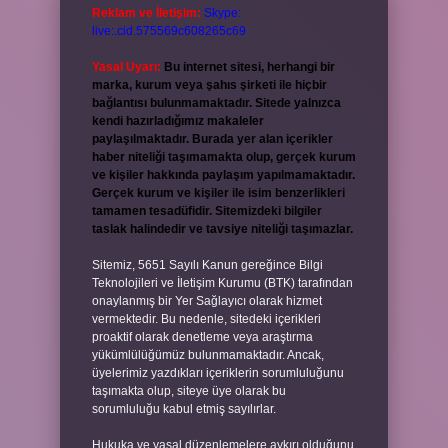
Reklam ve İletişim:
Skype:
live:.cid.575569c608265c69
Yasal Uyarı:
Bu internet sitesi, herhangi bir
marka, kurum veya şahıs şirketi ile hiçbir
bağlantısı bulunmamaktadır. Sitede yalnızca
kendi hazırladığımız makaleler
paylaşılmaktadır. Burada yer alan içerikler
haber niteliği taşımamakta olup, gerçek kurum
ve kişiler hakkında paylaşım yapılmamaktadır.
Gerçek kurum ve kişiler ile isim benzerlikleri
tamamen tesadüfidir. Sitemizdeki bilgiler
taslak halindedir ve tavsiye niteliği taşımazlar.
Sitemiz, 5651 Sayılı Kanun gereğince Bilgi
Teknolojileri ve İletişim Kurumu (BTK) tarafından
onaylanmış bir Yer Sağlayıcı olarak hizmet
vermektedir. Bu nedenle, sitedeki içerikleri
proaktif olarak denetleme veya araştırma
yükümlülüğümüz bulunmamaktadır. Ancak,
üyelerimiz yazdıkları içeriklerin sorumluluğunu
taşımakta olup, siteye üye olarak bu
sorumluluğu kabul etmiş sayılırlar.
Hukuka ve yasal düzenlemelere aykırı olduğunu