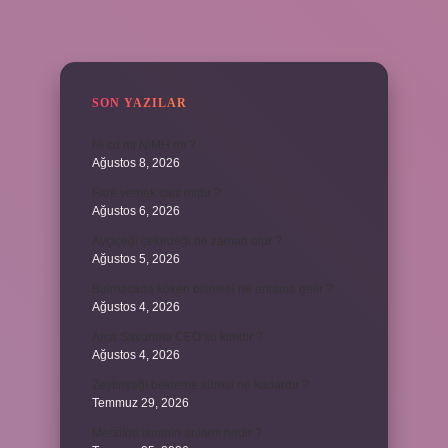
SIDEBAR
SON YAZILAR
Ni cd mi NiMH mi ?
Ağustos 8, 2026
Fare yemek caiz midir ?
Ağustos 6, 2026
Ayçiçeği çekirdeği ne zaman olur ?
Ağustos 5, 2026
Bulmacada köken bilimsel ne anlama gelir ?
Ağustos 4, 2026
Arca Savunma CEO’su kimdir ?
Ağustos 4, 2026
Zeytinyağı bekleme süresi ne kadardır ?
Temmuz 29, 2026
Merzifon isminin anlamı nedir ?