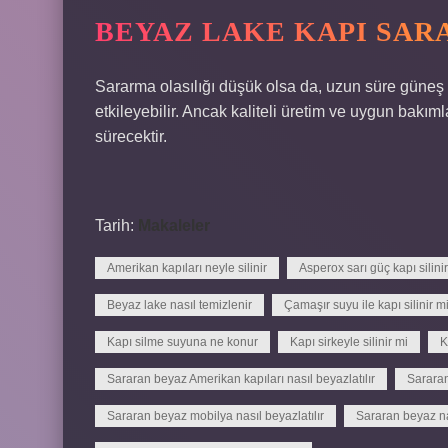
BEYAZ LAKE KAPI SAR
Sararma olasılığı düşük olsa da, uzun süre güneş 
etkileyebilir. Ancak kaliteli üretim ve uygun bakımla
sürecektir.
Tarih:
Makaleler
Amerikan kapıları neyle silinir
Asperox sarı güç kapı silini
Beyaz lake nasıl temizlenir
Çamaşır suyu ile kapı silinir m
Kapı silme suyuna ne konur
Kapı sirkeyle silinir mi
K
Sararan beyaz Amerikan kapıları nasıl beyazlatılır
Sararan
Sararan beyaz mobilya nasıl beyazlatılır
Sararan beyaz na