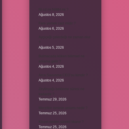
Ni cd mi NiMH mi ?
Ağustos 8, 2026
Fare yemek caiz midir ?
Ağustos 6, 2026
Ayçiçeği çekirdeği ne zaman olur
?
Ağustos 5, 2026
Bulmacada köken bilimsel ne
anlama gelir ?
Ağustos 4, 2026
Arca Savunma CEO’su kimdir ?
Ağustos 4, 2026
Zeytinyağı bekleme süresi ne
kadardır ?
Temmuz 29, 2026
Merzifon isminin anlamı nedir ?
Temmuz 25, 2026
Klozet neden sürekli tıkanır ?
Temmuz 25, 2026