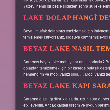
Ilık suya 3-5 damla elma sirkesi eklemek beyaz mob
Yüzeyi nemli bir bezle sildikten sonra su lekelerin
LAKE DOLAP HANGI DE
Boyalı mutfak dolabınızı temizlemek için ihtiyacınız
temizlemek istiyorsanız, ılık suya cam temizleyici 
BEYAZ LAKE NASIL TE
Sararmış beyaz lake mobilyalar nasıl parlatılır? Bul
dolapları temizlemek için bir kasede bulaşık deterja
nemlendirin ve mobilyanızı silin. … Mobilyanızı tem
BEYAZ LAKE KAPI SAR
Sararma olasılığı düşük olsa da, uzun süre güneş 
etkileyebilir. Ancak kaliteli üretim ve uygun bakımla