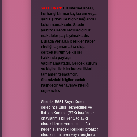
Yasal Uyarı:
Bu internet sitesi,
herhangi bir marka, kurum veya
şahıs şirketi ile hiçbir bağlantısı
bulunmamaktadır. Sitede
yalnızca kendi hazırladığımız
makaleler paylaşılmaktadır.
Burada yer alan içerikler haber
niteliği taşımamakta olup,
gerçek kurum ve kişiler
hakkında paylaşım
yapılmamaktadır. Gerçek kurum
ve kişiler ile isim benzerlikleri
tamamen tesadüfidir.
Sitemizdeki bilgiler taslak
halindedir ve tavsiye niteliği
taşımazlar.
Sitemiz, 5651 Sayılı Kanun
gereğince Bilgi Teknolojileri ve
İletişim Kurumu (BTK) tarafından
onaylanmış bir Yer Sağlayıcı
olarak hizmet vermektedir. Bu
nedenle, sitedeki içerikleri proaktif
olarak denetleme veya araştırma