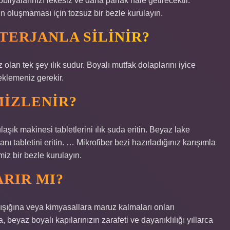
ilyalarınızı lekesiz ve daha parlak hale getirecektir.
in oluşmaması için tozsuz bir bezle kurulayın.
TERJANLA SILINIR?
 olan tek şey ılık sudur. Boyalı mutfak dolaplarını iyice
eklemeniz gerekir.
MIZLENIR?
aşık makinesi tabletlerini ılık suda eritin. Beyaz lake
nı tabletini eritin. … Mikrofiber bezi hazırladığınız karışımla
iz bir bezle kurulayın.
ARIR MI?
ışığına veya kimyasallara maruz kalmaları onları
, beyaz boyalı kapılarınızın zarafeti ve dayanıklılığı yıllarca