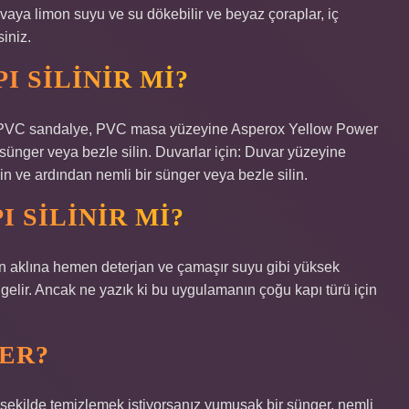
vaya limon suyu ve su dökebilir ve beyaz çoraplar, iç
siniz.
I SILINIR MI?
, PVC sandalye, PVC masa yüzeyine Asperox Yellow Power
 sünger veya bezle silin. Duvarlar için: Duvar yüzeyine
n ve ardından nemli bir sünger veya bezle silin.
I SILINIR MI?
n aklına hemen deterjan ve çamaşır suyu gibi yüksek
gelir. Ancak ne yazık ki bu uygulamanın çoğu kapı türü için
.
LER?
ekilde temizlemek istiyorsanız yumuşak bir sünger, nemli