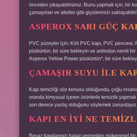
önceden yıkayabilirsiniz. Bunu yapmak için, bir ko
çamaşırları ve atletler gibi giysilerinizi saklayabilir
ASPEROX SARI GÜÇ KAP
PVC yüzeyler için: Kirli PVC kapı, PVC pencere
püskürtün, bir süre bekleyin ve ardından nemli bir
Asperox Yellow Power püskürtün*, bir süre bekleyi
ÇAMAŞIR SUYU ILE KAP
Kapı temizliği söz konusu olduğunda, çoğu insanı
oranda kimyasal içeren ürünlerle temizlik yapmak 
son derece yanlış olduğunu söylemek zorundayız
KAPI EN IYI NE TEMIZ
Beyaz kapılarınızı hasar vermeden mükemmel bir ş