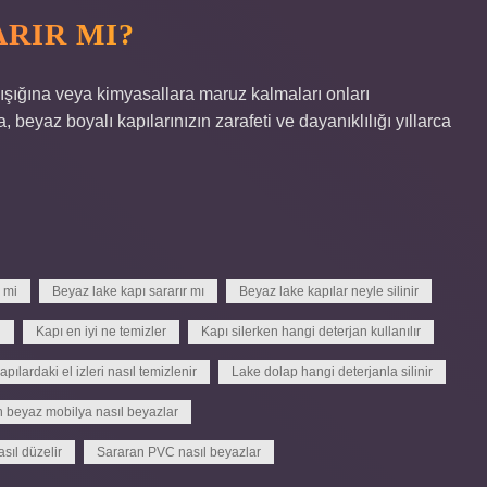
ARIR MI?
ışığına veya kimyasallara maruz kalmaları onları
, beyaz boyalı kapılarınızın zarafeti ve dayanıklılığı yıllarca
r mi
Beyaz lake kapı sararır mı
Beyaz lake kapılar neyle silinir
i
Kapı en iyi ne temizler
Kapı silerken hangi deterjan kullanılır
apılardaki el izleri nasıl temizlenir
Lake dolap hangi deterjanla silinir
 beyaz mobilya nasıl beyazlar
sıl düzelir
Sararan PVC nasıl beyazlar