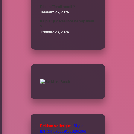
Ethem Efendi nereli ?
Temmuz 25, 2026
Kalp atışı yükselince ne yapılmalı
?
Temmuz 23, 2026
Reklam ve İletişim:
Skype:
live:.cid.575569c608265c69