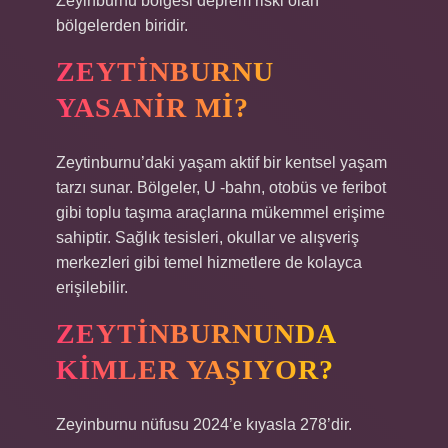
Zeyinburnu bölgesi deprem riski olan
bölgelerden biridir.
ZEYTINBURNU
YASANIR MI?
Zeytinburnu’daki yaşam aktif bir kentsel yaşam
tarzı sunar. Bölgeler, U -bahn, otobüs ve feribot
gibi toplu taşıma araçlarına mükemmel erişime
sahiptir. Sağlık tesisleri, okullar ve alışveriş
merkezleri gibi temel hizmetlere de kolayca
erişilebilir.
ZEYTINBURNUNDA
KIMLER YAŞIYOR?
Zeyinburnu nüfusu 2024’e kıyasla 278’dir.