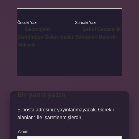
Önceki Yazı
Sonraki Yazı
Geçmişten
Şahsi Cezasızlık
Günümüze Gelen Icatlar
Sebepleri Nelerdir
Nelerdir
Bir yanıt yazın
E-posta adresiniz yayınlanmayacak.
Gerekli
alanlar
*
ile işaretlenmişlerdir
Yorum