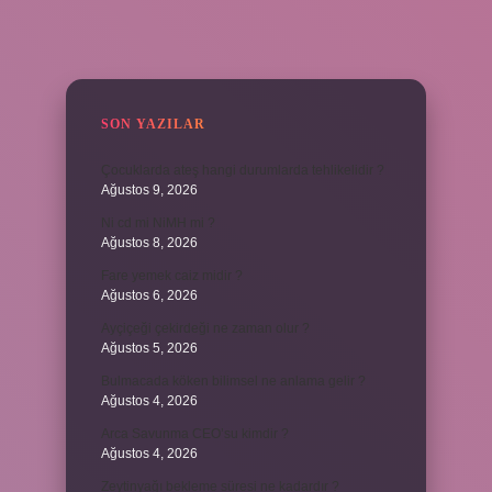
SIDEBAR
SON YAZILAR
Çocuklarda ateş hangi durumlarda tehlikelidir ?
Ağustos 9, 2026
Ni cd mi NiMH mi ?
Ağustos 8, 2026
Fare yemek caiz midir ?
Ağustos 6, 2026
Ayçiçeği çekirdeği ne zaman olur ?
Ağustos 5, 2026
Bulmacada köken bilimsel ne anlama gelir ?
Ağustos 4, 2026
Arca Savunma CEO’su kimdir ?
Ağustos 4, 2026
Zeytinyağı bekleme süresi ne kadardır ?