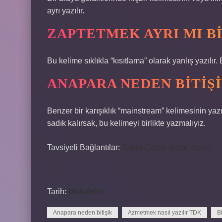
ayrı yazılır.
ZAPTETMEK AYRI MI BI
Bu kelime sıklıkla “kısıtlama” olarak yanlış yazılır
ANAPARA NEDEN BITIŞ
Benzer bir karışıklık “mainstream” kelimesinin yaz
sadık kalırsak, bu kelimeyi birlikte yazmalıyız.
Tavsiyeli Bağlantılar:
Bakla Çiçeği Nasıl Yazılır
Tarih:
Makaleler
Anapara neden bitişik
Azmetmek nasıl yazılır TDK
B