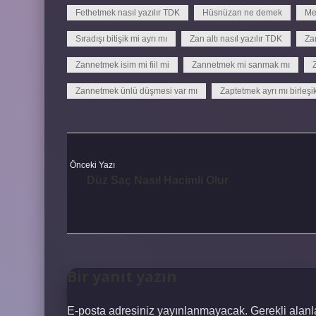
Fethetmek nasıl yazılır TDK
Hüsnüzan ne demek
Me
Sıradışı bitişik mi ayrı mı
Zan altı nasıl yazılır TDK
Zan
Zannetmek isim mi fiil mi
Zannetmek mi sanmak mı
Zannetmek ünlü düşmesi var mı
Zaptetmek ayrı mı birleşi
Önceki Yazı
Düz Saç Nasıl Hacimli Olur
Bir yanıt yazın
E-posta adresiniz yayınlanmayacak.
Gerekli alan