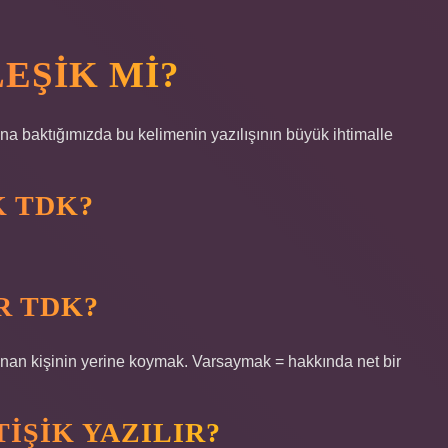
EŞIK MI?
a baktığımızda bu kelimenin yazılışının büyük ihtimalle
 TDK?
R TDK?
anan kişinin yerine koymak. Varsaymak = hakkında net bir
IŞIK YAZILIR?