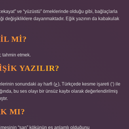
ekayat” ve “yüzüstü” örneklerinde olduğu gibi, bağlaçlarla
ği değişikliklere dayanmaktadır. Eğik yazının da kabakulak
IL MI?
; tahmin etmek.
ŞIK YAZILIR?
ığında, bu ses olayı bir ünsüz kaybı olarak değerlendirilmiş
tır.
K MI?
limesinin “san” kökünün eş anlamlı olduğunu