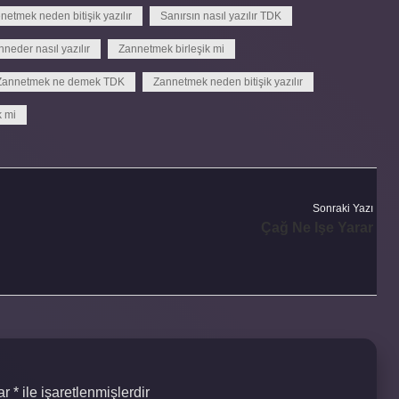
netmek neden bitişik yazılır
Sanırsın nasıl yazılır TDK
neder nasıl yazılır
Zannetmek birleşik mi
Zannetmek ne demek TDK
Zannetmek neden bitişik yazılır
k mi
Sonraki Yazı
Çağ Ne Işe Yarar
lar
*
ile işaretlenmişlerdir