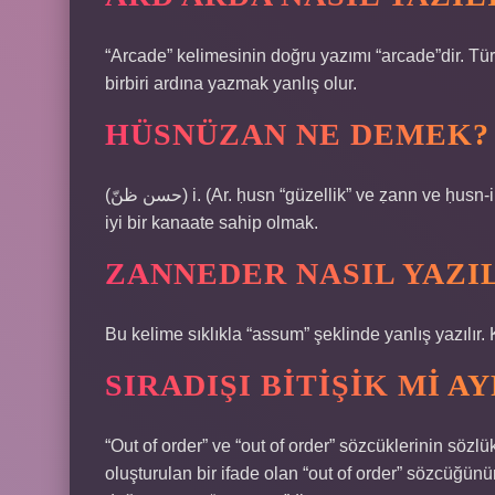
“Arcade” kelimesinin doğru yazımı “arcade”dir. Tü
birbiri ardına yazmak yanlış olur.
HÜSNÜZAN NE DEMEK?
(ﺣﺴﻦ ﻇﻦّ) i. (Ar. ḥusn “güzellik” ve ẓann ve ḥusn-i ẓann) Birisi hakkında iyi ve güzel bir kanaate sahip olmak,
iyi bir kanaate sahip olmak.
ZANNEDER NASIL YAZI
Bu kelime sıklıkla “assum” şeklinde yanlış yazılır.
SIRADIŞI BITIŞIK MI AY
“Out of order” ve “out of order” sözcüklerinin sözlükt
oluşturulan bir ifade olan “out of order” sözcüğünü