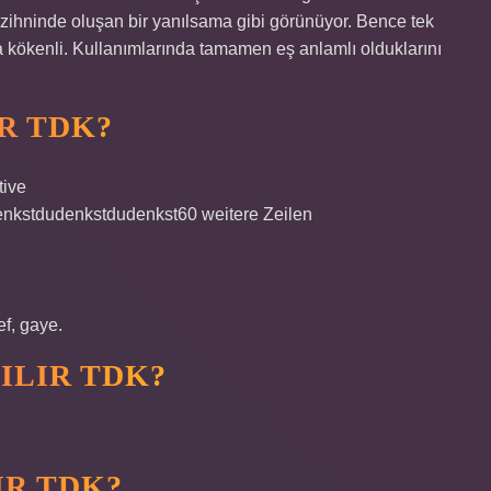
ihninde oluşan bir yanılsama gibi görünüyor. Bence tek
kökenli. Kullanımlarında tamamen eş anlamlı olduklarını
IR TDK?
tive
nkstdudenkstdudenkst60 weitere Zeilen
ef, gaye.
ILIR TDK?
IR TDK?