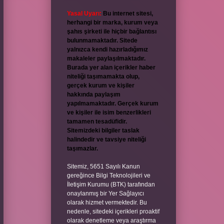
Yasal Uyarı:
Bu internet sitesi,
herhangi bir marka, kurum veya
şahıs şirketi ile hiçbir bağlantısı
bulunmamaktadır. Sitede
yalnızca kendi hazırladığımız
makaleler paylaşılmaktadır.
Burada yer alan içerikler haber
niteliği taşımamakta olup,
gerçek kurum ve kişiler
hakkında paylaşım
yapılmamaktadır. Gerçek kurum
ve kişiler ile isim benzerlikleri
tamamen tesadüfidir.
Sitemizdeki bilgiler taslak
halindedir ve tavsiye niteliği
taşımazlar.
Sitemiz, 5651 Sayılı Kanun
gereğince Bilgi Teknolojileri ve
İletişim Kurumu (BTK) tarafından
onaylanmış bir Yer Sağlayıcı
olarak hizmet vermektedir. Bu
nedenle, sitedeki içerikleri proaktif
olarak denetleme veya araştırma