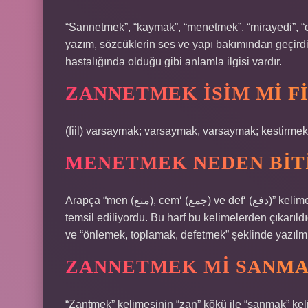
“Sannetmek”, “kaymak”, “menetmek”, “mirayedi”, “c
yazım, sözcüklerin ses ve yapı bakımından geçirdi
hastalığında olduğu gibi anlamla ilgisi vardır.
ZANNETMEK ISIM MI FI
(fiil) varsaymak; varsaymak, varsaymak; kestirmek
MENETMEK NEDEN BITI
Arapça “men (منع), cem‘ (جمع) ve def‘ (دفع)” kelimelerinin sonundaki ay harfi (ع), Türkçede kesme işareti (‘) ile
temsil ediliyordu. Bu harf bu kelimelerden çıkarıld
ve “önlemek, toplamak, defetmek” şeklinde yazılmış
ZANNETMEK MI SANMA
“Zantmek” kelimesinin “zan” kökü ile “sanmak” ke