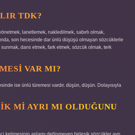
LIR TDK?
yönetmek, lanetlemek, nakledilmek, sabırlı olmak,
ğında, son hecesinde dar ünlü düşüşü olmayan sözcüklerle
ak, sunmak, dans etmek, fark etmek, sözcük olmak, terk
ESI VAR MI?
inde ise ünlü türemesi vardır. düşün, düşün. Dolayısıyla
IK MI AYRI MI OLDUĞUNU
inci kelimesinin anlamı değişmeyen birleşik sözcükler ayrı