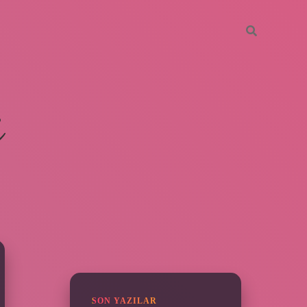
i
SIDEBAR
ilbet giriş yap
SON YAZILAR