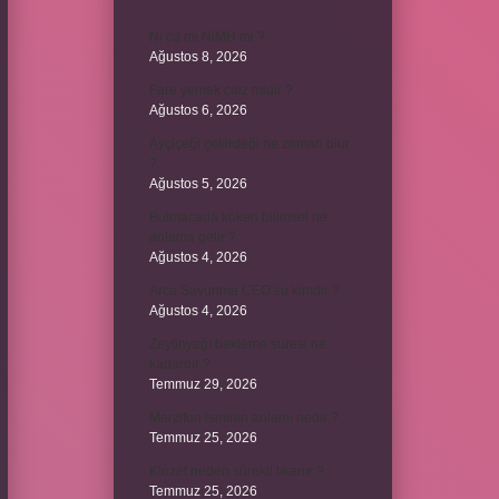
Ni cd mi NiMH mi ?
Ağustos 8, 2026
Fare yemek caiz midir ?
Ağustos 6, 2026
Ayçiçeği çekirdeği ne zaman olur
?
Ağustos 5, 2026
Bulmacada köken bilimsel ne
anlama gelir ?
Ağustos 4, 2026
Arca Savunma CEO’su kimdir ?
Ağustos 4, 2026
Zeytinyağı bekleme süresi ne
kadardır ?
Temmuz 29, 2026
Merzifon isminin anlamı nedir ?
Temmuz 25, 2026
Klozet neden sürekli tıkanır ?
Temmuz 25, 2026