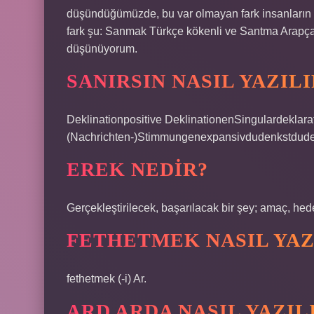
düşündüğümüzde, bu var olmayan fark insanların z
fark şu: Sanmak Türkçe kökenli ve Santma Arapça 
düşünüyorum.
SANIRSIN NASIL YAZIL
Deklinationpositive DeklinationenSingulardeklara
(Nachrichten-)Stimmungenexpansivdudenkstdude
EREK NEDIR?
Gerçekleştirilecek, başarılacak bir şey; amaç, hed
FETHETMEK NASIL YAZ
fethetmek (-i) Ar.
ARD ARDA NASIL YAZIL