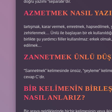
doğru yazımı “separate”dir.
AZMETMEK NASIL YAZI
tartışmak, karar vermek, emretmek, hapsedilmek, 
zehirlenmek… Ünlü ile başlayan bir ek kullanıldı
birlikte şu yardımcı fiiller kullanılmaz: erkek olm
edilmek…
ZANNETMEK ÜNLÜ DÜŞM
“Sannetmek” kelimesinde ünsüz, “şeyleme” kelimes
cevap C’dir.
BIR KELIMENIN BIRLEŞ
NASIL ANLARIZ?
Bir araya geldiklerinde hiçbir kelimesinin veya ik