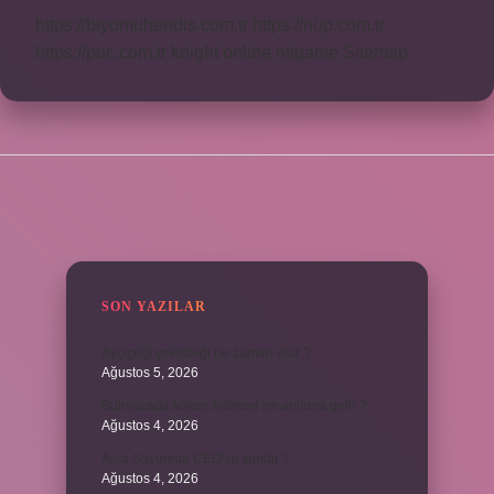
https://biyomuhendis.com.tr
https://nup.com.tr
https://puc.com.tr
knight online
nttgame
Sitemap
SIDEBAR
SON YAZILAR
Ayçiçeği çekirdeği ne zaman olur ?
Ağustos 5, 2026
Bulmacada köken bilimsel ne anlama gelir ?
Ağustos 4, 2026
Arca Savunma CEO’su kimdir ?
Ağustos 4, 2026