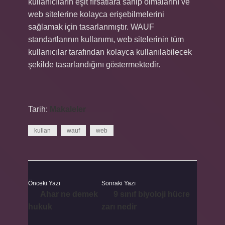
kullanıcıların eşit fırsatlara sahip olmalarını ve
web sitelerine kolayca erişebilmelerini
sağlamak için tasarlanmıştır. WAUF
standartlarının kullanımı, web sitelerinin tüm
kullanıcılar tarafından kolayca kullanılabilecek
şekilde tasarlandığını göstermektedir.
Tarih:
Makaleler
kullan
wauf
web
Önceki Yazı
Sonraki Yazı
Ahar ne demek
9 sınıf biyoloji hücre
hukuk
zarı nedir