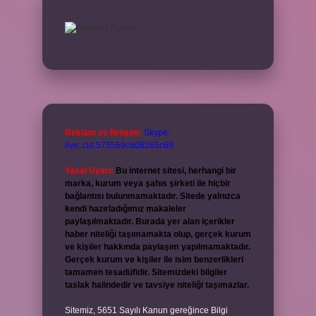
Reklam ve İletişim:
Skype:
live:.cid.575569c608265c69
Yasal Uyarı:
Bu internet sitesi, herhangi bir
marka, kurum veya şahıs şirketi ile hiçbir
bağlantısı bulunmamaktadır. Sitede yalnızca
kendi hazırladığımız makaleler
paylaşılmaktadır. Burada yer alan içerikler
haber niteliği taşımamakta olup, gerçek kurum
ve kişiler hakkında paylaşım yapılmamaktadır.
Gerçek kurum ve kişiler ile isim benzerlikleri
tamamen tesadüfidir. Sitemizdeki bilgiler
taslak halindedir ve tavsiye niteliği taşımazlar.
Sitemiz, 5651 Sayılı Kanun gereğince Bilgi