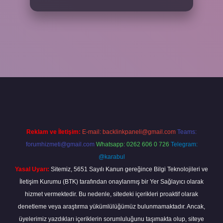
ap
Reklam ve İletişim:
E-mail:
backlinkpaneli@gmail.com
Teams:
forumhizmeti@gmail.com
Whatsapp: 0262 606 0 726
Telegram:
@karabul
Yasal Uyarı:
Sitemiz, 5651 Sayılı Kanun gereğince Bilgi Teknolojileri ve
İletişim Kurumu (BTK) tarafından onaylanmış bir Yer Sağlayıcı olarak
hizmet vermektedir. Bu nedenle, sitedeki içerikleri proaktif olarak
denetleme veya araştırma yükümlülüğümüz bulunmamaktadır. Ancak,
üyelerimiz yazdıkları içeriklerin sorumluluğunu taşımakta olup, siteye