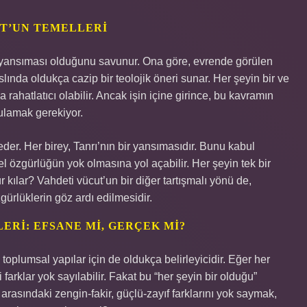
UT’UN TEMELLERI
bir yansıması olduğunu savunur. Ona göre, evrende görülen
 aslında oldukça cazip bir teolojik öneri sunar. Her şeyin bir ve
 rahatlatıcı olabilir. Ancak işin içine girince, bu kavramın
ulamak gerekiyor.
eder. Her birey, Tanrı’nın bir yansımasıdır. Bunu kabul
sel özgürlüğün yok olmasına yol açabilir. Her şeyin tek bir
r kılar? Vahdeti vücut’un bir diğer tartışmalı yönü de,
gürlüklerin göz ardı edilmesidir.
ERI: EFSANE MI, GERÇEK MI?
 toplumsal yapılar için de oldukça belirleyicidir. Eğer her
farklar yok sayılabilir. Fakat bu “her şeyin bir olduğu”
r arasındaki zengin-fakir, güçlü-zayıf farklarını yok saymak,