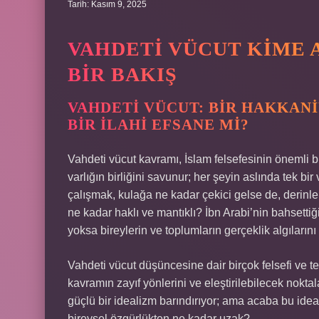
Tarih: Kasım 9, 2025
VAHDETI VÜCUT KIME A
BIR BAKIŞ
VAHDETI VÜCUT: BIR HAKKANIY
BIR İLAHI EFSANE MI?
Vahdeti vücut kavramı, İslam felsefesinin önemli bi
varlığın birliğini savunur; her şeyin aslında tek bi
çalışmak, kulağa ne kadar çekici gelse de, derinl
ne kadar haklı ve mantıklı? İbn Arabi’nin bahsettiği
yoksa bireylerin ve toplumların gerçeklik algıların
Vahdeti vücut düşüncesine dair birçok felsefi ve te
kavramın zayıf yönlerini ve eleştirilebilecek nokta
güçlü bir idealizm barındırıyor; ama acaba bu ide
bireysel özgürlükten ne kadar uzak?