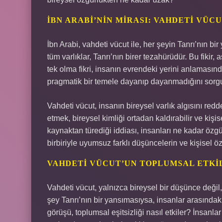
İBN ARABI’NIN MIRASI: VAHDETI VÜC
İbn Arabi, vahdeti vücut ile, her şeyin Tanrı’nın 
tüm varlıklar, Tanrı’nın birer tezahürüdür. Bu fikir,
tek olma fikri, insanın evrendeki yerini anlamasında
pragmatik bir temele dayanıp dayanmadığını sorg
Vahdeti vücut, insanın bireysel varlık algısını redd
etmek, bireysel kimliği ortadan kaldırabilir ve kişi
kaynaktan türediği iddiası, insanları ne kadar özgü
birbiriyle uyumsuz farklı düşüncelerin ve kişisel öz
VAHDETI VÜCUT’UN TOPLUMSAL ETKIL
Vahdeti vücut, yalnızca bireysel bir düşünce değil,
şey Tanrı’nın bir yansımasıysa, insanlar arasındaki 
görüşü, toplumsal eşitsizliği nasıl etkiler? İnsanla