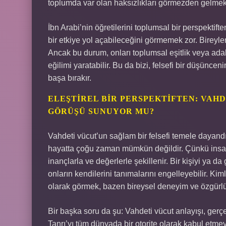
toplumda var olan haksızlıkları görmezden gelm
İbn Arabi’nin öğretilerini toplumsal bir perspektifte
bir etkiye yol açabileceğini görmemek zor. Bireyler,
Ancak bu durum, onları toplumsal eşitlik veya ad
eğilimi yaratabilir. Bu da bizi, felsefi bir düşünce
başa bırakır.
ELEŞTIREL BIR PERSPEKTIFTEN: VAH
GÖRÜŞÜ SUNUYOR MU?
Vahdeti vücut’un sağlam bir felsefi temele dayan
hayatta çoğu zaman mümkün değildir. Çünkü insanla
inançlarla ve değerlerle şekillenir. Bir kişiyi ya d
onların kendilerini tanımalarını engelleyebilir. Kiml
olarak görmek, bazen bireysel deneyim ve özgürlüğ
Bir başka soru da şu: Vahdeti vücut anlayışı, gerç
Tanrı’yı tüm dünyada bir otorite olarak kabul etme