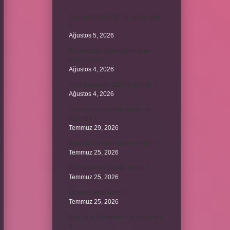
Ayçiçeği çekirdeği ne zaman olur
?
Ağustos 5, 2026
Bulmacada köken bilimsel ne
anlama gelir ?
Ağustos 4, 2026
Arca Savunma CEO’su kimdir ?
Ağustos 4, 2026
Zeytinyağı bekleme süresi ne
kadardır ?
Temmuz 29, 2026
Merzifon isminin anlamı nedir ?
Temmuz 25, 2026
Klozet neden sürekli tıkanır ?
Temmuz 25, 2026
Ethem Efendi nereli ?
Temmuz 25, 2026
Kalp atışı yükselince ne yapılmalı
?