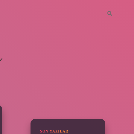
i
SIDEBAR
ilbet giriş yap
SON YAZILAR