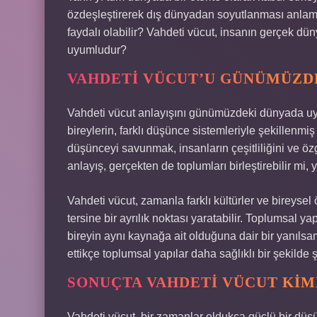
özdeşleştirerek dış dünyadan soyutlanması anlamın
faydalı olabilir? Vahdeti vücut, insanın gerçek dü
uyumludur?
VAHDETI VÜCUT’U GÜNÜMÜZDE
Vahdeti vücut anlayışını günümüzdeki dünyada uygul
bireylerin, farklı düşünce sistemleriyle şekillenmiş
düşünceyi savunmak, insanların çeşitliliğini ve öz
anlayış, gerçekten de toplumları birleştirebilir mi, 
Vahdeti vücut, zamanla farklı kültürler ve bireyse
tersine bir ayrılık noktası yaratabilir. Toplumsal yap
bireyin aynı kaynağa ait olduğuna dair bir yanılsama
ettikçe toplumsal yapılar daha sağlıklı bir şekilde ş
SONUÇTA VAHDETI VÜCUT KIM
Vahdeti vücut, bir zamanlar oldukça güçlü bir düş