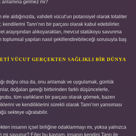
ek anlamına gelmez mi?
n ele aldığınızda, vahdeti vücut’un potansiyel olarak totaliter
 kendilerini Tanrı’nın bir parçası olarak kabul edebilirler.
alet arayışından alıkoyaraktan, mevcut statükoyu savunma
nin toplumsal yapıları nasıl şekillendirebileceği sorusuyla baş
DETI VÜCUT GERÇEKTEN SAĞLIKLI BIR DÜNYA
dığı doğru olsa da, onu anlamak ve uygulamak, günlük
r, doğaları gereği birbirinden farklı düşüncelerle,
a grubu, tüm varlıkların bir parçası olarak görmek, bazen
iklerini ve kendiliklerini sürekli olarak Tanrı’nın yansıması
ü sekteye uğratabilir.
ekten insanın içsel birliğine odaklanmayı mı, yoksa yalnızca
yi mi savunur? Eğer bu kavram, insanın kendini Tanrı ile