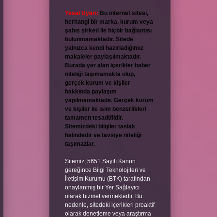
Yasal Uyarı:
Bu internet sitesi,
herhangi bir marka, kurum veya
şahıs şirketi ile hiçbir bağlantısı
bulunmamaktadır. Sitede
yalnızca kendi hazırladığımız
makaleler paylaşılmaktadır.
Burada yer alan içerikler haber
niteliği taşımamakta olup,
gerçek kurum ve kişiler
hakkında paylaşım
yapılmamaktadır. Gerçek kurum
ve kişiler ile isim benzerlikleri
tamamen tesadüfidir.
Sitemizdeki bilgiler taslak
halindedir ve tavsiye niteliği
taşımazlar.
Sitemiz, 5651 Sayılı Kanun
gereğince Bilgi Teknolojileri ve
İletişim Kurumu (BTK) tarafından
onaylanmış bir Yer Sağlayıcı
olarak hizmet vermektedir. Bu
nedenle, sitedeki içerikleri proaktif
olarak denetleme veya araştırma