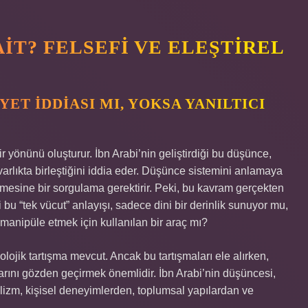
IT? FELSEFI VE ELEŞTIREL
ET İDDIASI MI, YOKSA YANILTICI
r yönünü oluşturur. İbn Arabi’nin geliştirdiği bu düşünce,
r varlıkta birleştiğini iddia eder. Düşünce sistemini anlamaya
emesine bir sorgulama gerektirir. Peki, bu kavram gerçekten
 bu “tek vücut” anlayışı, sadece dini bir derinlik sunuyor mu,
ı manipüle etmek için kullanılan bir araç mı?
olojik tartışma mevcut. Ancak bu tartışmaları ele alırken,
larını gözden geçirmek önemlidir. İbn Arabi’nin düşüncesi,
alizm, kişisel deneyimlerden, toplumsal yapılardan ve