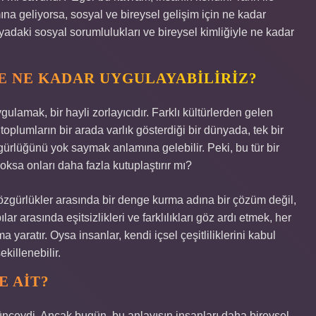
a geliyorsa, sosyal ve bireysel gelişim için ne kadar
nyadaki sosyal sorumlulukları ve bireysel kimliğiyle ne kadar
 NE KADAR UYGULAYABILIRIZ?
amak, bir hayli zorlayıcıdır. Farklı kültürlerden gelen
 toplumların bir arada varlık gösterdiği bir dünyada, tek bir
gürlüğünü yok saymak anlamına gelebilir. Peki, bu tür bir
yoksa onları daha fazla kutuplaştırır mı?
l özgürlükler arasında bir denge kurma adına bir çözüm değil,
ılar arasında eşitsizlikleri ve farklılıkları göz ardı etmek, her
 yaratır. Oysa insanlar, kendi içsel çeşitliliklerini kabul
ekillenebilir.
E AIT?
ünceydi. Ancak bugün, bu anlayışın insanları daha bireysel