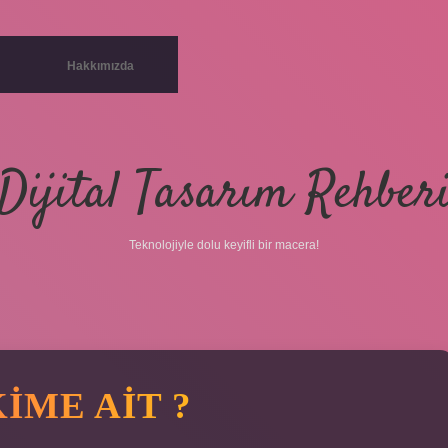
Hakkımızda
Dijital Tasarım Rehber
Teknolojiyle dolu keyifli bir macera!
IME AIT ?