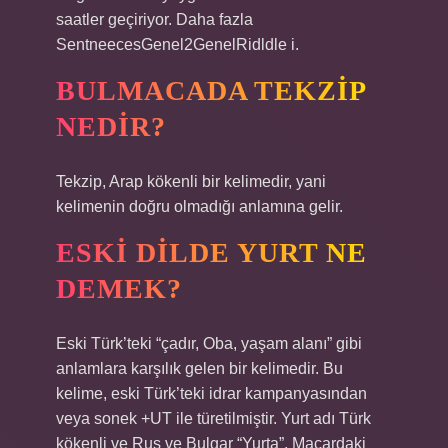
saatler geçiriyor. Daha fazla
SentneecesGenel2GenelRidldle i.
BULMACADA TEKZIP
NEDIR?
Tekzip, Arap kökenli bir kelimedir, yani
kelimenin doğru olmadığı anlamına gelir.
ESKI DILDE YURT NE
DEMEK?
Eski Türk’teki “çadır, Oba, yaşam alanı” gibi
anlamlara karşılık gelen bir kelimedir. Bu
kelime, eski Türk’teki idrar kampanyasından
veya sonek +UT ile türetilmiştir. Yurt adı Türk
kökenli ve Rus ve Bulgar “Yurta”, Macardaki