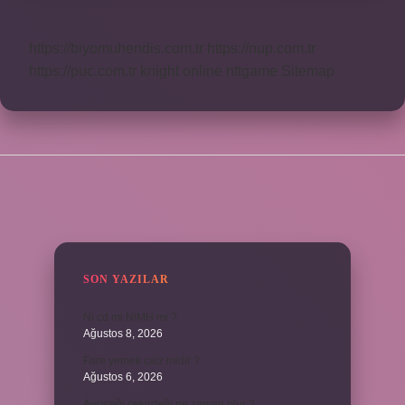
https://biyomuhendis.com.tr
https://nup.com.tr
https://puc.com.tr
knight online
nttgame
Sitemap
SIDEBAR
SON YAZILAR
Ni cd mi NiMH mi ?
Ağustos 8, 2026
Fare yemek caiz midir ?
Ağustos 6, 2026
Ayçiçeği çekirdeği ne zaman olur ?