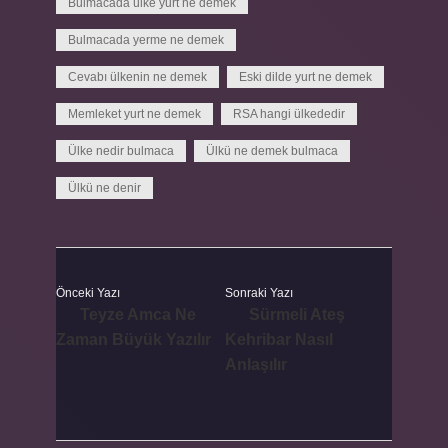
Bulmacada ülke yurt ne demek
Bulmacada yerme ne demek
Cevabı ülkenin ne demek
Eski dilde yurt ne demek
Memleket yurt ne demek
RSA hangi ülkededir
Ülke nedir bulmaca
Ülkü ne demek bulmaca
Ülkü ne denir
Önceki Yazı
Sonraki Yazı
Teyze Amca Ne
Sürmeli Ateş
Zaman Büyük Yazılır
Kehribar Nasıl
Anlaşılır