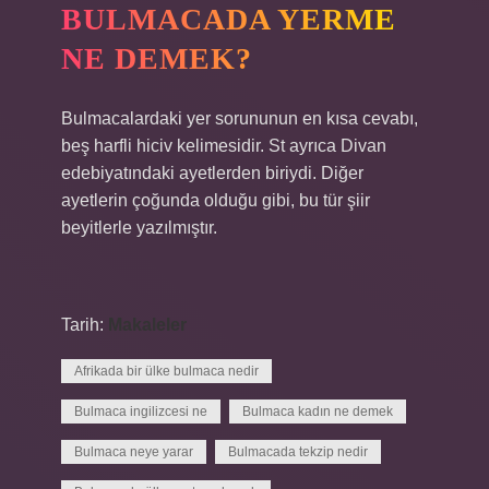
BULMACADA YERME
NE DEMEK?
Bulmacalardaki yer sorununun en kısa cevabı,
beş harfli hiciv kelimesidir. St ayrıca Divan
edebiyatındaki ayetlerden biriydi. Diğer
ayetlerin çoğunda olduğu gibi, bu tür şiir
beyitlerle yazılmıştır.
Tarih:
Makaleler
Afrikada bir ülke bulmaca nedir
Bulmaca ingilizcesi ne
Bulmaca kadın ne demek
Bulmaca neye yarar
Bulmacada tekzip nedir