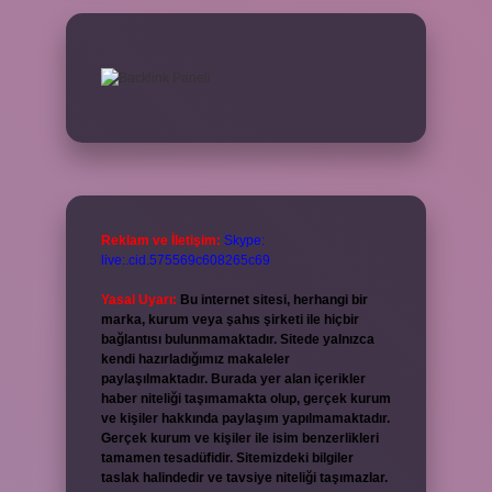
Reklam ve İletişim:
Skype:
live:.cid.575569c608265c69
Yasal Uyarı:
Bu internet sitesi, herhangi bir
marka, kurum veya şahıs şirketi ile hiçbir
bağlantısı bulunmamaktadır. Sitede yalnızca
kendi hazırladığımız makaleler
paylaşılmaktadır. Burada yer alan içerikler
haber niteliği taşımamakta olup, gerçek kurum
ve kişiler hakkında paylaşım yapılmamaktadır.
Gerçek kurum ve kişiler ile isim benzerlikleri
tamamen tesadüfidir. Sitemizdeki bilgiler
taslak halindedir ve tavsiye niteliği taşımazlar.