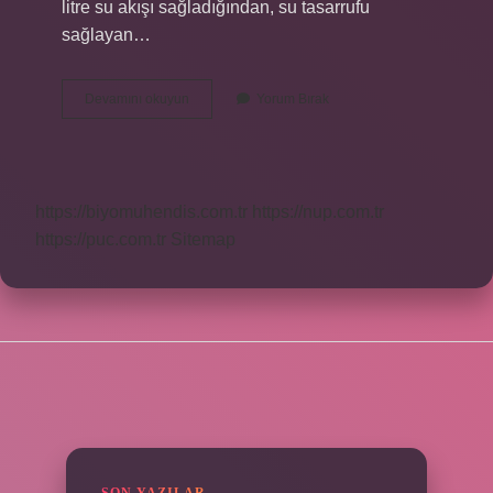
litre su akışı sağladığından, su tasarrufu
sağlayan…
Mafsallı
Devamını okuyun
Yorum Bırak
Perlatör
Ne
Demek
https://biyomuhendis.com.tr
https://nup.com.tr
https://puc.com.tr
Sitemap
SIDEBAR