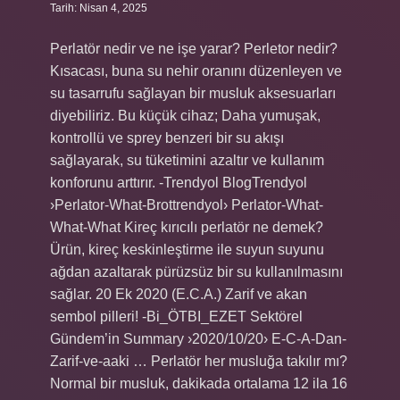
Tarih: Nisan 4, 2025
Perlatör nedir ve ne işe yarar? Perletor nedir?
Kısacası, buna su nehir oranını düzenleyen ve
su tasarrufu sağlayan bir musluk aksesuarları
diyebiliriz. Bu küçük cihaz; Daha yumuşak,
kontrollü ve sprey benzeri bir su akışı
sağlayarak, su tüketimini azaltır ve kullanım
konforunu arttırır. -Trendyol BlogTrendyol
›Perlator-What-Brottrendyol› Perlator-What-
What-What Kireç kırıcılı perlatör ne demek?
Ürün, kireç keskinleştirme ile suyun suyunu
ağdan azaltarak pürüzsüz bir su kullanılmasını
sağlar. 20 Ek 2020 (E.C.A.) Zarif ve akan
sembol pilleri! -Bi_ÖTBI_EZET Sektörel
Gündem’in Summary ›2020/10/20› E-C-A-Dan-
Zarif-ve-aaki … Perlatör her musluğa takılır mı?
Normal bir musluk, dakikada ortalama 12 ila 16