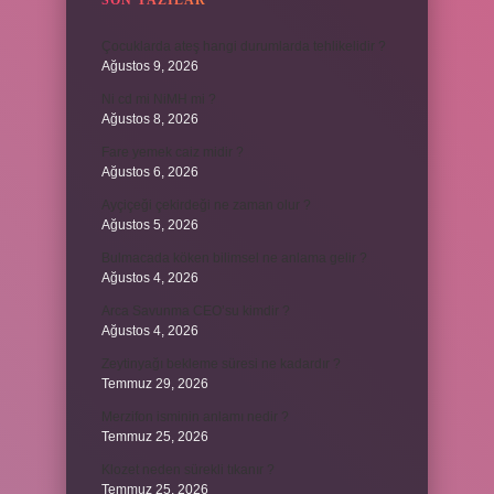
SON YAZILAR
Çocuklarda ateş hangi durumlarda tehlikelidir ?
Ağustos 9, 2026
Ni cd mi NiMH mi ?
Ağustos 8, 2026
Fare yemek caiz midir ?
Ağustos 6, 2026
Ayçiçeği çekirdeği ne zaman olur ?
Ağustos 5, 2026
Bulmacada köken bilimsel ne anlama gelir ?
Ağustos 4, 2026
Arca Savunma CEO’su kimdir ?
Ağustos 4, 2026
Zeytinyağı bekleme süresi ne kadardır ?
Temmuz 29, 2026
Merzifon isminin anlamı nedir ?
Temmuz 25, 2026
Klozet neden sürekli tıkanır ?
Temmuz 25, 2026