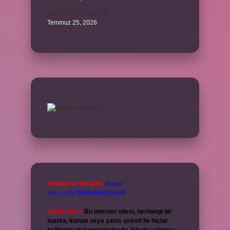
Ethem Efendi nereli ?
Temmuz 25, 2026
Reklam ve İletişim:
Skype:
live:.cid.575569c608265c69
Yasal Uyarı:
Bu internet sitesi, herhangi bir
marka, kurum veya şahıs şirketi ile hiçbir