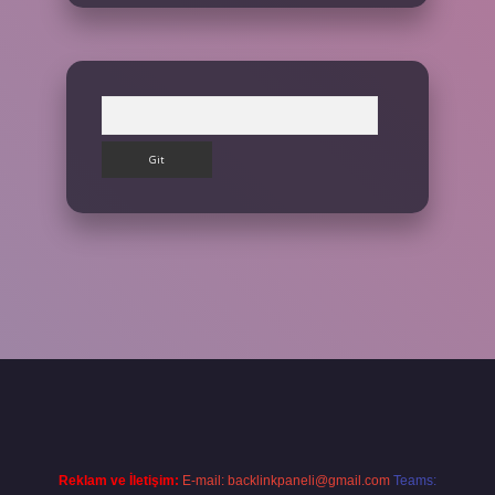
Arama
et giriş yap
Reklam ve İletişim:
E-mail:
backlinkpaneli@gmail.com
Teams: