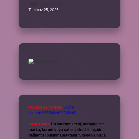
Ethem Efendi nereli ?
Temmuz 25, 2026
Reklam ve İletişim:
Skype:
live:.cid.575569c608265c69
Yasal Uyarı:
Bu internet sitesi, herhangi bir
marka, kurum veya şahıs şirketi ile hiçbir
bağlantısı bulunmamaktadır. Sitede yalnızca