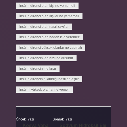
İnsülin direnci olan kişi ne yememeli
İnsülin direnci olan kişiler ne yememeli
İnsülin direnci olan nasıl zayıflar
İnsülin direnci olan neden kilo veremez
İnsülin direnci yüksek olanlar ne yapmalı
İnsülin direncini en hızlı ne düşürür
İnsülin direncini ne kırar
İnsülin direncinin kırıldığı nasıl anlaşılır
İnsülini yüksek olanlar ne yemeli
Önceki Yazı
Sonraki Yazı
Kosva Vana
Sodyum Hidroksit Ele