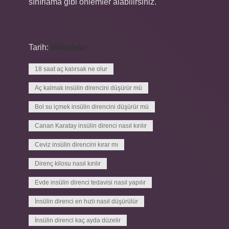
sınırlama gibi önlemler alabilirsiniz.
Tarih:
Makaleler
18 saat aç kalırsak ne olur
Aç kalmak insülin direncini düşürür mü
Bol su içmek insülin direncini düşürür mü
Canan Karatay insülin direnci nasıl kırılır
Ceviz insülin direncini kırar mı
Direnç kilosu nasıl kırılır
Evde insülin direnci tedavisi nasıl yapılır
İnsülin direnci en hızlı nasıl düşürülür
İnsülin direnci kaç ayda düzelir