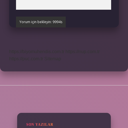
https://biyomuhendis.com.tr
https://nup.com.tr
https://puc.com.tr
Sitemap
SIDEBAR
SON YAZILAR