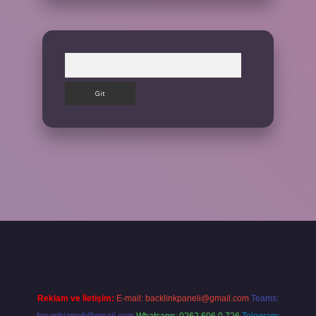
Arama
giriş yap
Reklam ve İletişim:
E-mail:
backlinkpaneli@gmail.com
Teams: