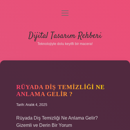
menüyü
aç
Anasayfa
Dijital Tasarım Rehberi
Gizlilik Politikası
Teknolojiyle dolu keyifli bir macera!
Yasal Uyarı
Hakkımızda
RÜYADA DIŞ TEMIZLIĞI NE
ANLAMA GELIR ?
Tarih: Aralık 4, 2025
Rüyada Diş Temizliği Ne Anlama Gelir?
Gizemli ve Derin Bir Yorum