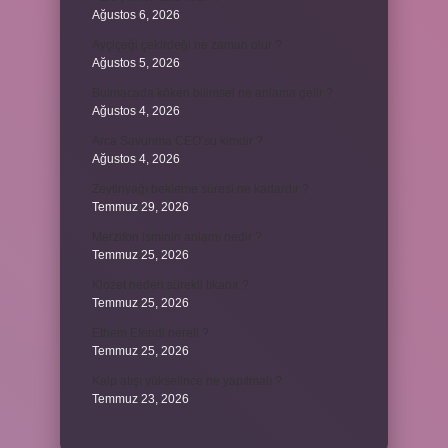
Ağustos 6, 2026
Ayçiçeği çekirdeği ne zaman olur ?
Ağustos 5, 2026
Bulmacada köken bilimsel ne anlama gelir ?
Ağustos 4, 2026
Arca Savunma CEO’su kimdir ?
Ağustos 4, 2026
Zeytinyağı bekleme süresi ne kadardır ?
Temmuz 29, 2026
Merzifon isminin anlamı nedir ?
Temmuz 25, 2026
Klozet neden sürekli tıkanır ?
Temmuz 25, 2026
Ethem Efendi nereli ?
Temmuz 25, 2026
Kalp atışı yükselince ne yapılmalı ?
Temmuz 23, 2026