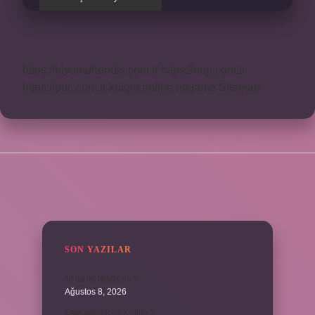
https://biyomuhendis.com.tr
https://nup.com.tr
https://puc.com.tr
knight online
nttgame
Sitemap
SIDEBAR
SON YAZILAR
Ni cd mi NiMH mi ?
Ağustos 8, 2026
Fare yemek caiz midir ?