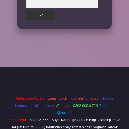
Arama
p
Reklam ve İletişim:
E-mail:
backlinkpaneli@gmail.com
Teams:
forumhizmeti@gmail.com
Whatsapp: 0262 606 0 726
Telegram:
@karabul
Yasal Uyarı:
Sitemiz, 5651 Sayılı Kanun gereğince Bilgi Teknolojileri ve
İletişim Kurumu (BTK) tarafından onaylanmış bir Yer Sağlayıcı olarak