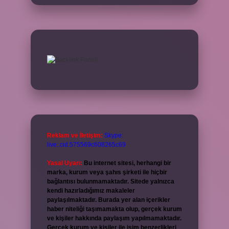
Reklam ve İletişim:
Skype:
live:.cid.575569c608265c69
Yasal Uyarı:
Bu internet sitesi, herhangi bir
marka, kurum veya şahıs şirketi ile hiçbir
bağlantısı bulunmamaktadır. Sitede yalnızca
kendi hazırladığımız makaleler
paylaşılmaktadır. Burada yer alan içerikler
haber niteliği taşımamakta olup, gerçek kurum
ve kişiler hakkında paylaşım yapılmamaktadır.
Gerçek kurum ve kişiler ile isim benzerlikleri