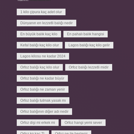
1 kilo çipura kaç adet olur
Dünyanın en lezzetli balığı nedir
En büyük balık kaç kilo
En pahalı balık hangisi
Kefal balığı kaç kilo olur
Lagos balığı kaç kilo gelir
Lagos kilosu ne kadar 2024
Orfoz balığı kaç kilo olur
Orfoz balığı lezzetli midir
Orfoz balığı ne kadar büyür
Orfoz balığı ne zaman yenir
Orfoz balığı tutmak yasak mı
Orfoz balığının diğer adı nedir
Orfoz dişi mi erkek mi
Orfoz hangi yemi sever
Orfoz kg kaç TL
Orfoz ne ile beslenir