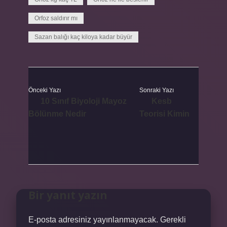
Orfoz saldırır mı
Sazan balığı kaç kiloya kadar büyür
Önceki Yazı
Sonraki Yazı
10 Sınıf Biyoloji Mayoz
Kesb
Bölünme Nedir
Teorisi Kimin
Bir yanıt yazın
E-posta adresiniz yayınlanmayacak.
Gerekli