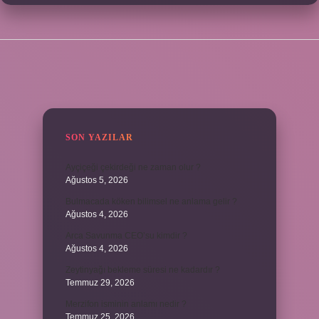
SIDEBAR
SON YAZILAR
Ayçiçeği çekirdeği ne zaman olur ?
Ağustos 5, 2026
Bulmacada köken bilimsel ne anlama gelir ?
Ağustos 4, 2026
Arca Savunma CEO’su kimdir ?
Ağustos 4, 2026
Zeytinyağı bekleme süresi ne kadardır ?
Temmuz 29, 2026
Merzifon isminin anlamı nedir ?
Temmuz 25, 2026