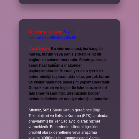
Reklam ve İletişim:
Skype:
live:.cid.575569c608265c69
Yasal Uyarı:
Bu internet sitesi, herhangi bir
marka, kurum veya şahıs şirketi ile hiçbir
bağlantısı bulunmamaktadır. Sitede yalnızca
kendi hazırladığımız makaleler
paylaşılmaktadır. Burada yer alan içerikler
haber niteliği taşımamakta olup, gerçek kurum
ve kişiler hakkında paylaşım yapılmamaktadır.
Gerçek kurum ve kişiler ile isim benzerlikleri
tamamen tesadüfidir. Sitemizdeki bilgiler
taslak halindedir ve tavsiye niteliği taşımazlar.
Sitemiz, 5651 Sayılı Kanun gereğince Bilgi
Teknolojileri ve İletişim Kurumu (BTK) tarafından
onaylanmış bir Yer Sağlayıcı olarak hizmet
vermektedir. Bu nedenle, sitedeki içerikleri
proaktif olarak denetleme veya araştırma
yükümlülüğümüz bulunmamaktadır. Ancak,