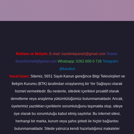
p
Reklam ve İletişim:
E-mail:
backlinkpaneli@gmail.com
Teams:
forumhizmeti@gmail.com
Whatsapp: 0262 606 0 726
Telegram:
@karabul
Yasal Uyarı:
Sitemiz, 5651 Sayılı Kanun gereğince Bilgi Teknolojileri ve
İletişim Kurumu (BTK) tarafından onaylanmış bir Yer Sağlayıcı olarak
hizmet vermektedir. Bu nedenle, sitedeki içerikleri proaktif olarak
denetleme veya araştırma yükümlülüğümüz bulunmamaktadır. Ancak,
üyelerimiz yazdıkları içeriklerin sorumluluğunu taşımakta olup, siteye
üye olarak bu sorumluluğu kabul etmiş sayılırlar. Bu internet sitesi,
herhangi bir marka, kurum veya şahıs şirketi ile hiçbir bağlantısı
bulunmamaktadır. Sitede yalnızca kendi hazırladığımız makaleler