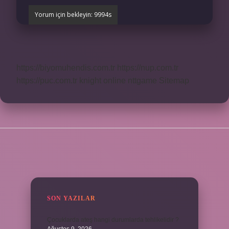
https://biyomuhendis.com.tr
https://nup.com.tr
https://puc.com.tr
knight online
nttgame
Sitemap
SIDEBAR
SON YAZILAR
Çocuklarda ateş hangi durumlarda tehlikelidir ?