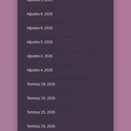
Ağustos 9, 2026
Ni cd mi NiMH mi ?
Ağustos 8, 2026
Fare yemek caiz midir ?
Ağustos 6, 2026
Ayçiçeği çekirdeği ne zaman olur ?
Ağustos 5, 2026
Bulmacada köken bilimsel ne anlama gelir ?
Ağustos 4, 2026
Arca Savunma CEO’su kimdir ?
Ağustos 4, 2026
Zeytinyağı bekleme süresi ne kadardır ?
Temmuz 29, 2026
Merzifon isminin anlamı nedir ?
Temmuz 25, 2026
Klozet neden sürekli tıkanır ?
Temmuz 25, 2026
Ethem Efendi nereli ?
Temmuz 25, 2026