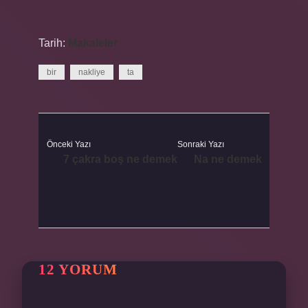
Tarih:
Makaleler
bir
nakliye
ta
Önceki Yazı
Sonraki Yazı
7 çakra boş ne demek
Na ne demek
12 YORUM