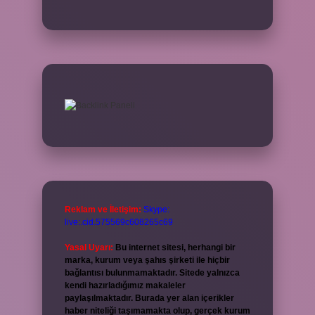
Reklam ve İletişim:
Skype:
live:.cid.575569c608265c69
Yasal Uyarı:
Bu internet sitesi, herhangi bir
marka, kurum veya şahıs şirketi ile hiçbir
bağlantısı bulunmamaktadır. Sitede yalnızca
kendi hazırladığımız makaleler
paylaşılmaktadır. Burada yer alan içerikler
haber niteliği taşımamakta olup, gerçek kurum