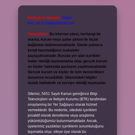
Reklam ve İletişim:
Skype:
live:.cid.575569c608265c69
Yasal Uyarı:
Bu internet sitesi, herhangi bir
marka, kurum veya şahıs şirketi ile hiçbir
bağlantısı bulunmamaktadır. Sitede yalnızca
kendi hazırladığımız makaleler
paylaşılmaktadır. Burada yer alan içerikler
haber niteliği taşımamakta olup, gerçek kurum
ve kişiler hakkında paylaşım yapılmamaktadır.
Gerçek kurum ve kişiler ile isim benzerlikleri
tamamen tesadüfidir. Sitemizdeki bilgiler
taslak halindedir ve tavsiye niteliği taşımazlar.
Sitemiz, 5651 Sayılı Kanun gereğince Bilgi
Teknolojileri ve İletişim Kurumu (BTK) tarafından
onaylanmış bir Yer Sağlayıcı olarak hizmet
vermektedir. Bu nedenle, sitedeki içerikleri
proaktif olarak denetleme veya araştırma
yükümlülüğümüz bulunmamaktadır. Ancak,
üyelerimiz yazdıkları içeriklerin sorumluluğunu
taşımakta olup, siteye üye olarak bu