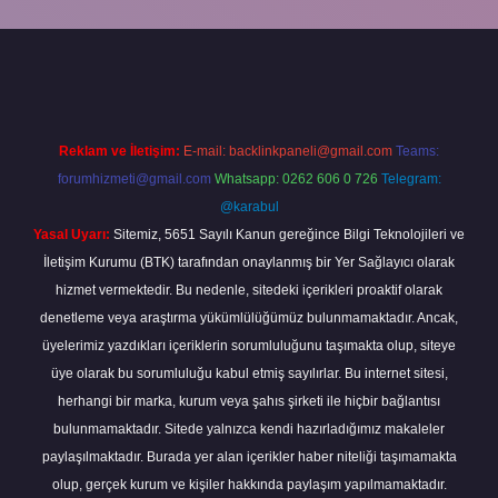
ş yap
Reklam ve İletişim:
E-mail:
backlinkpaneli@gmail.com
Teams:
forumhizmeti@gmail.com
Whatsapp: 0262 606 0 726
Telegram:
@karabul
Yasal Uyarı:
Sitemiz, 5651 Sayılı Kanun gereğince Bilgi Teknolojileri ve
İletişim Kurumu (BTK) tarafından onaylanmış bir Yer Sağlayıcı olarak
hizmet vermektedir. Bu nedenle, sitedeki içerikleri proaktif olarak
denetleme veya araştırma yükümlülüğümüz bulunmamaktadır. Ancak,
üyelerimiz yazdıkları içeriklerin sorumluluğunu taşımakta olup, siteye
üye olarak bu sorumluluğu kabul etmiş sayılırlar. Bu internet sitesi,
herhangi bir marka, kurum veya şahıs şirketi ile hiçbir bağlantısı
bulunmamaktadır. Sitede yalnızca kendi hazırladığımız makaleler
paylaşılmaktadır. Burada yer alan içerikler haber niteliği taşımamakta
olup, gerçek kurum ve kişiler hakkında paylaşım yapılmamaktadır.