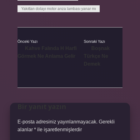
Yakıttan dolayı motor arıza lambası yanar mı
Önceki Yazı
Sonraki Yazı
Kahve Falında H Harfi
Boşnak
Görmek Ne Anlama Gelir
Türkçe Ne
Demek
Bir yanıt yazın
E-posta adresiniz yayınlanmayacak.
Gerekli
alanlar
*
ile işaretlenmişlerdir