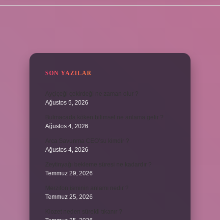
SIDEBAR
SON YAZILAR
Ayçiçeği çekirdeği ne zaman olur ?
Ağustos 5, 2026
Bulmacada köken bilimsel ne anlama gelir ?
Ağustos 4, 2026
Arca Savunma CEO’su kimdir ?
Ağustos 4, 2026
Zeytinyağı bekleme süresi ne kadardır ?
Temmuz 29, 2026
Merzifon isminin anlamı nedir ?
Temmuz 25, 2026
Klozet neden sürekli tıkanır ?