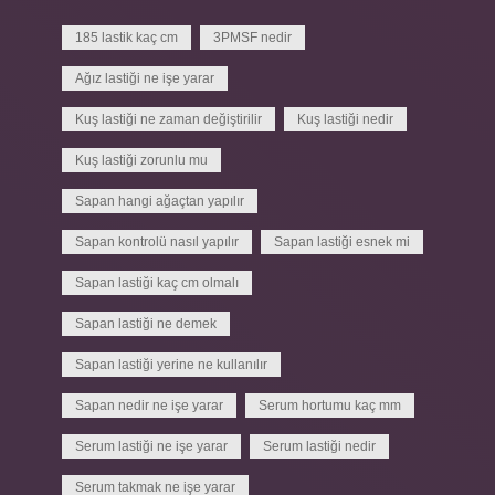
185 lastik kaç cm
3PMSF nedir
Ağız lastiği ne işe yarar
Kuş lastiği ne zaman değiştirilir
Kuş lastiği nedir
Kuş lastiği zorunlu mu
Sapan hangi ağaçtan yapılır
Sapan kontrolü nasıl yapılır
Sapan lastiği esnek mi
Sapan lastiği kaç cm olmalı
Sapan lastiği ne demek
Sapan lastiği yerine ne kullanılır
Sapan nedir ne işe yarar
Serum hortumu kaç mm
Serum lastiği ne işe yarar
Serum lastiği nedir
Serum takmak ne işe yarar