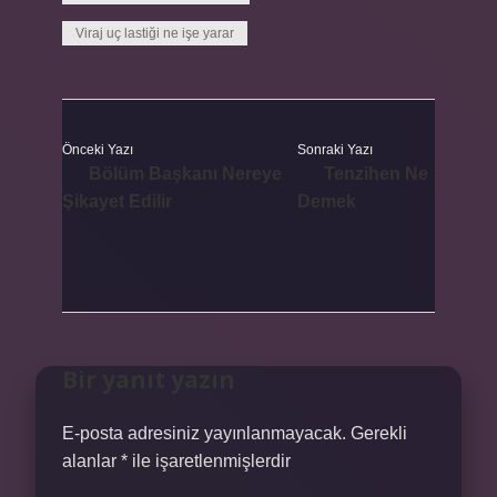
Viraj uç lastiği ne işe yarar
Önceki Yazı
Sonraki Yazı
Bölüm Başkanı Nereye
Tenzihen Ne
Şikayet Edilir
Demek
Bir yanıt yazın
E-posta adresiniz yayınlanmayacak.
Gerekli
alanlar
*
ile işaretlenmişlerdir