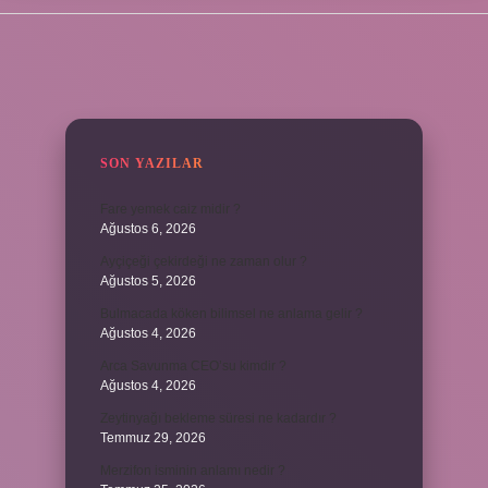
SIDEBAR
SON YAZILAR
Fare yemek caiz midir ?
Ağustos 6, 2026
Ayçiçeği çekirdeği ne zaman olur ?
Ağustos 5, 2026
Bulmacada köken bilimsel ne anlama gelir ?
Ağustos 4, 2026
Arca Savunma CEO’su kimdir ?
Ağustos 4, 2026
Zeytinyağı bekleme süresi ne kadardır ?
Temmuz 29, 2026
Merzifon isminin anlamı nedir ?