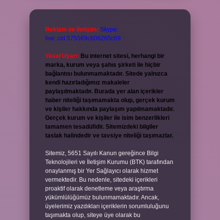
Reklam ve İletişim:
Skype:
live:.cid.575569c608265c69
Yasal Uyarı:
Bu internet sitesi, herhangi bir
marka, kurum veya şahıs şirketi ile hiçbir
bağlantısı bulunmamaktadır. Sitede yalnızca
kendi hazırladığımız makaleler
paylaşılmaktadır. Burada yer alan içerikler
haber niteliği taşımamakta olup, gerçek kurum
ve kişiler hakkında paylaşım yapılmamaktadır.
Gerçek kurum ve kişiler ile isim benzerlikleri
tamamen tesadüfidir. Sitemizdeki bilgiler
taslak halindedir ve tavsiye niteliği taşımazlar.
Sitemiz, 5651 Sayılı Kanun gereğince Bilgi
Teknolojileri ve İletişim Kurumu (BTK) tarafından
onaylanmış bir Yer Sağlayıcı olarak hizmet
vermektedir. Bu nedenle, sitedeki içerikleri
proaktif olarak denetleme veya araştırma
yükümlülüğümüz bulunmamaktadır. Ancak,
üyelerimiz yazdıkları içeriklerin sorumluluğunu
taşımakta olup, siteye üye olarak bu