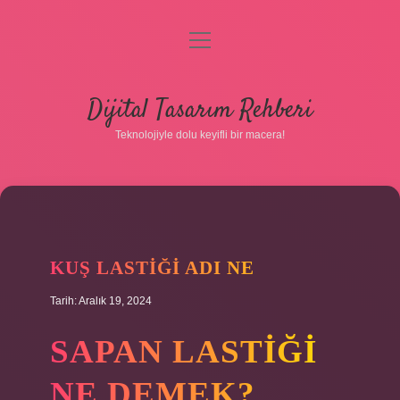
menüyü
aç
Anasayfa
Dijital Tasarım Rehberi
Gizlilik Politikası
Teknolojiyle dolu keyifli bir macera!
Yasal Uyarı
Hakkımızda
KUŞ LASTIĞI ADI NE
Tarih: Aralık 19, 2024
SAPAN LASTIĞI
NE DEMEK?