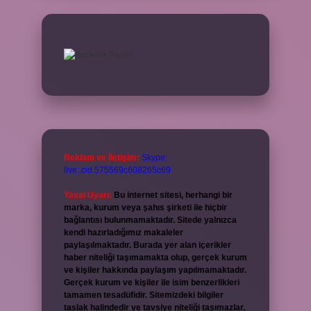
Reklam ve İletişim:
Skype:
live:.cid.575569c608265c69
Yasal Uyarı:
Bu internet sitesi, herhangi bir
marka, kurum veya şahıs şirketi ile hiçbir
bağlantısı bulunmamaktadır. Sitede yalnızca
kendi hazırladığımız makaleler
paylaşılmaktadır. Burada yer alan içerikler
haber niteliği taşımamakta olup, gerçek kurum
ve kişiler hakkında paylaşım yapılmamaktadır.
Gerçek kurum ve kişiler ile isim benzerlikleri
tamamen tesadüfidir. Sitemizdeki bilgiler
taslak halindedir ve tavsiye niteliği taşımazlar.