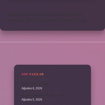
https://biyomuhendis.com.tr
https://nup.com.tr
https://puc.com.tr
knight online
nttgame
Sitemap
SIDEBAR
SON YAZILAR
Fare yemek caiz midir ?
Ağustos 6, 2026
Ayçiçeği çekirdeği ne zaman olur ?
Ağustos 5, 2026