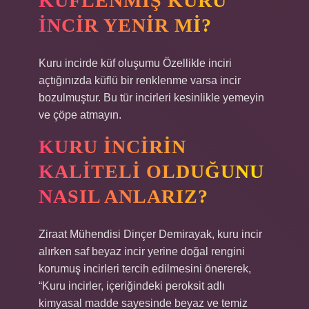
KÜFLENMIŞ KURU
INCIR YENIR MI?
Kuru incirde küf oluşumu Özellikle inciri
açtığınızda küflü bir renklenme varsa incir
bozulmuştur. Bu tür incirleri kesinlikle yemeyin
ve çöpe atmayın.
KURU INCIRIN
KALITELI OLDUĞUNU
NASIL ANLARIZ?
Ziraat Mühendisi Dinçer Demirayak, kuru incir
alırken saf beyaz incir yerine doğal rengini
korumuş incirleri tercih edilmesini önererek,
“Kuru incirler, içeriğindeki peroksit adlı
kimyasal madde sayesinde beyaz ve temiz