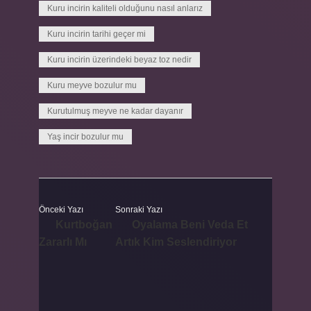
Kuru incirin kaliteli olduğunu nasıl anlarız
Kuru incirin tarihi geçer mi
Kuru incirin üzerindeki beyaz toz nedir
Kuru meyve bozulur mu
Kurutulmuş meyve ne kadar dayanır
Yaş incir bozulur mu
Önceki Yazı
Sonraki Yazı
Kurtboğan
Oyalama Beni Veda Et
Zararlı Mı
Artık Kim Seslendiriyor