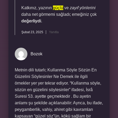
Katkınız, yazının
güçlü
ve
zayıf yönlerini
daha net görmemi sağladı; emeğiniz çok
değerliydi
.
Şubat 23, 2025
Yanıtla
Bozok
Metnin dili tutarlı; Kullarıma Söyle Sözün En
Güzelini Söylesinler Ne Demek ile ilgili
örnekler yer yer tekrar ediyor. “Kullarıma söyle,
sözün en güzelini söylesinler” ifadesi, İsrâ
Suresi 53. ayette geçmektedir . Bu ayetin
anlamı şu şekilde açıklanabilir: Ayrıca, bu ifade,
peygamberlik, vahiy, ahiret gibi kavramları
kapsayan “güzel söz”ün, kökü sağlam bir