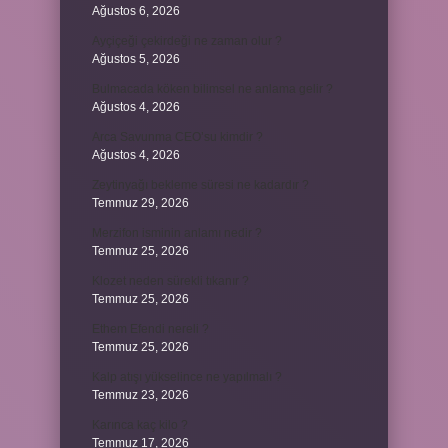
Ağustos 6, 2026
Ayçiçeği çekirdeği ne zaman olur ?
Ağustos 5, 2026
Bulmacada köken bilimsel ne anlama gelir ?
Ağustos 4, 2026
Arca Savunma CEO’su kimdir ?
Ağustos 4, 2026
Zeytinyağı bekleme süresi ne kadardır ?
Temmuz 29, 2026
Merzifon isminin anlamı nedir ?
Temmuz 25, 2026
Klozet neden sürekli tıkanır ?
Temmuz 25, 2026
Ethem Efendi nereli ?
Temmuz 25, 2026
Kalp atışı yükselince ne yapılmalı ?
Temmuz 23, 2026
Karınca kaç kilo ?
Temmuz 17, 2026