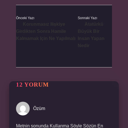
Önceki Yazı
Sonraki Yazı
Korunmasız Ilişkiye
Atatürkü
Girdikten Sonra Hamile
Büyük Bir
Kalmamak Için Ne Yapılmalı
Insan Yapan
Nedir
12 YORUM
Özüm
Metnin sonunda Kullarıma Söyle Sözün En