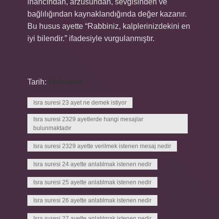
inancından, arzusundan, sevgisinden ve
bağlılığından kaynaklandığında değer kazanır.
Bu husus ayette “Rabbiniz, kalplerinizdekini en
iyi bilendir.” ifadesiyle vurgulanmıştır.
Tarih:
Makaleler
Isra suresi 23 ayet ne demek istiyor
Isra suresi 2329 ayetlerde hangi mesajlar
bulunmaktadır
Isra suresi 2329 ayette verilmek istenen mesaj nedir
Isra suresi 24 ayette anlatılmak istenen nedir
Isra suresi 25 ayette anlatılmak istenen nedir
Isra suresi 26 ayette anlatılmak istenen nedir
Isra suresi 27 ayette anlatılmak istenen nedir