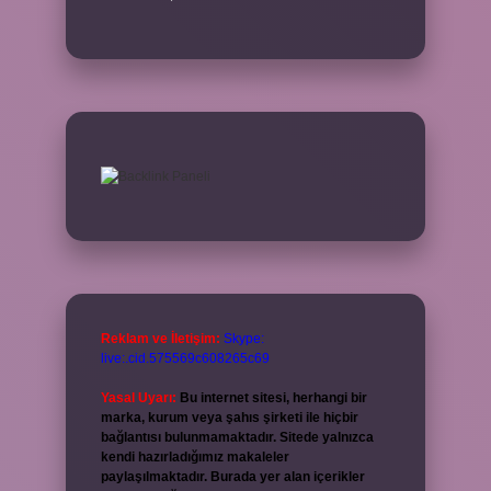
Reklam ve İletişim:
Skype:
live:.cid.575569c608265c69
Yasal Uyarı:
Bu internet sitesi, herhangi bir
marka, kurum veya şahıs şirketi ile hiçbir
bağlantısı bulunmamaktadır. Sitede yalnızca
kendi hazırladığımız makaleler
paylaşılmaktadır. Burada yer alan içerikler