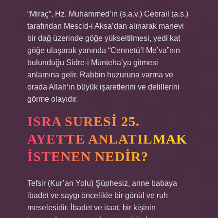
“Miraç”, Hz. Muhammed’in (s.a.v.) Cebrail (a.s.)
tarafından Mescid-i Aksa’dan alınarak manevi
bir dağ üzerinde göğe yükseltilmesi, yedi kat
göğe ulaşarak yanında “Cennetü’l Me’va”nın
bulunduğu Sidre-i Münteha’ya gitmesi
anlamına gelir. Rabbin huzuruna varma ve
orada Allah’ın büyük işaretlerini ve delillerini
görme olayıdır.
ISRA SURESI 25.
AYETTE ANLATILMAK
ISTENEN NEDIR?
Tefsir (Kur’an Yolu) Şüphesiz, anne babaya
ibadet ve saygı öncelikle bir gönül ve ruh
meselesidir. İbadet ve itaat, bir kişinin