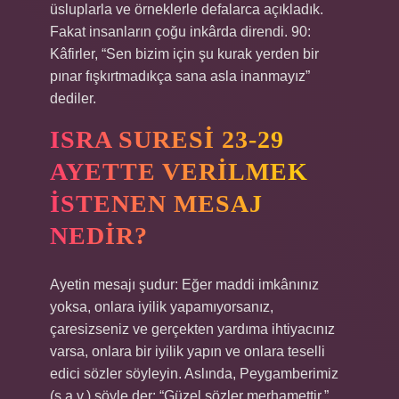
üsluplarla ve örneklerle defalarca açıkladık.
Fakat insanların çoğu inkârda direndi. 90:
Kâfirler, “Sen bizim için şu kurak yerden bir
pınar fışkırtmadıkça sana asla inanmayız”
dediler.
ISRA SURESI 23-29
AYETTE VERILMEK
ISTENEN MESAJ
NEDIR?
Ayetin mesajı şudur: Eğer maddi imkânınız
yoksa, onlara iyilik yapamıyorsanız,
çaresizseniz ve gerçekten yardıma ihtiyacınız
varsa, onlara bir iyilik yapın ve onlara teselli
edici sözler söyleyin. Aslında, Peygamberimiz
(s.a.v.) şöyle der: “Güzel sözler merhamettir.”