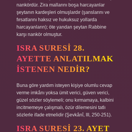
nankördür. Zira mallarını boşa harcayanlar
şeytanın kardeşleri olmuşlardır (şanslarını ve
fırsatlarını haksız ve hukuksuz yollarda
harcayanların); öte yandan şeytan Rabbine
karşı nankör olmuştur.
ISRA SURESI 28.
AYETTE ANLATILMAK
ISTENEN NEDIR?
Buna göre yardım isteyen kişiye olumlu cevap
verme imkânı yoksa ümit verici, güven verici,
güzel sözler söylemeli; onu kırmamaya, kalbini
incitmemeye çalışmalı, özür dilemesini tatlı
sözlerle ifade etmelidir (Şevkânî, III, 250-251).
ISRA SURESI 23. AYET