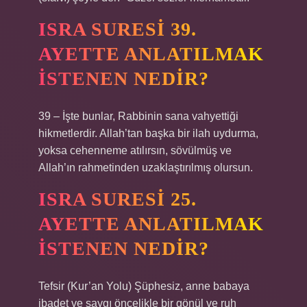
ISRA SURESI 39.
AYETTE ANLATILMAK
ISTENEN NEDIR?
39 – İşte bunlar, Rabbinin sana vahyettiği
hikmetlerdir. Allah’tan başka bir ilah uydurma,
yoksa cehenneme atılırsın, sövülmüş ve
Allah’ın rahmetinden uzaklaştırılmış olursun.
ISRA SURESI 25.
AYETTE ANLATILMAK
ISTENEN NEDIR?
Tefsir (Kur’an Yolu) Şüphesiz, anne babaya
ibadet ve saygı öncelikle bir gönül ve ruh