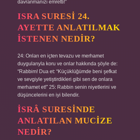
davranmanızı emretti!”
ISRA SURESI 24.
AYETTE ANLATILMAK
ISTENEN NEDIR?
24: Onları en içten tevazu ve merhamet
duygularıyla koru ve onlar hakkında şöyle de:
“Rabbim! Dua et: “Küçüklüğümde beni şefkat
ve sevgiyle yetiştirdikleri gibi sen de onlara
merhamet et!” 25: Rabbin senin niyetlerini ve
düşüncelerini en iyi bilendir.
İSRÂ SURESINDE
ANLATILAN MUCIZE
NEDIR?