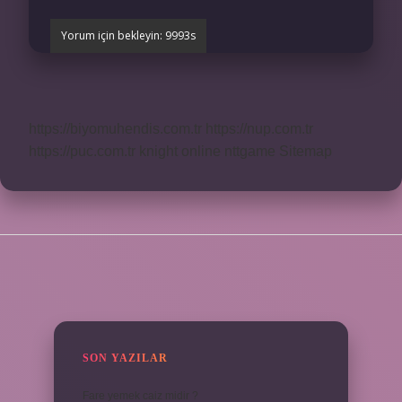
https://biyomuhendis.com.tr
https://nup.com.tr
https://puc.com.tr
knight online
nttgame
Sitemap
SIDEBAR
SON YAZILAR
Fare yemek caiz midir ?