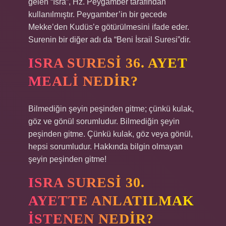
gelen “İsrâ”, Hz. Peygamber tarafından
kullanılmıştır. Peygamber’in bir gecede
Mekke’den Kudüs’e götürülmesini ifade eder.
Surenin bir diğer adı da “Beni İsrail Suresi”dir.
ISRA SURESI 36. AYET
MEALI NEDIR?
Bilmediğin şeyin peşinden gitme; çünkü kulak,
göz ve gönül sorumludur. Bilmediğin şeyin
peşinden gitme. Çünkü kulak, göz veya gönül,
hepsi sorumludur. Hakkında bilgin olmayan
şeyin peşinden gitme!
ISRA SURESI 30.
AYETTE ANLATILMAK
ISTENEN NEDIR?