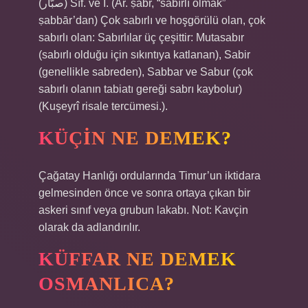
(ﺻﺒّﺎﺭ) Sıf. ve İ. (Ar. ṣabr, “sabırlı olmak”
ṣabbār’dan) Çok sabırlı ve hoşgörülü olan, çok
sabırlı olan: Sabırlılar üç çeşittir: Mutasabır
(sabırlı olduğu için sıkıntıya katlanan), Sabir
(genellikle sabreden), Sabbar ve Sabur (çok
sabırlı olanın tabiatı gereği sabrı kaybolur)
(Kuşeyrî risale tercümesi.).
KÜÇIN NE DEMEK?
Çağatay Hanlığı ordularında Timur’un iktidara
gelmesinden önce ve sonra ortaya çıkan bir
askeri sınıf veya grubun lakabı. Not: Kavçin
olarak da adlandırılır.
KÜFFAR NE DEMEK
OSMANLICA?