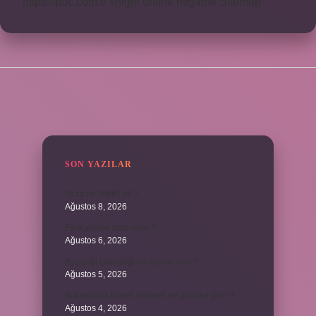
https://puc.com.tr
knight online
nttgame
Sitemap
SIDEBAR
SON YAZILAR
Ni cd mi NiMH mi ?
Ağustos 8, 2026
Fare yemek caiz midir ?
Ağustos 6, 2026
Ayçiçeği çekirdeği ne zaman olur ?
Ağustos 5, 2026
Bulmacada köken bilimsel ne anlama gelir ?
Ağustos 4, 2026