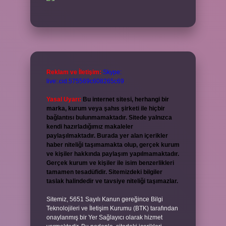
Reklam ve İletişim:
Skype:
live:.cid.575569c608265c69
Yasal Uyarı:
Bu internet sitesi, herhangi bir
marka, kurum veya şahıs şirketi ile hiçbir
bağlantısı bulunmamaktadır. Sitede yalnızca
kendi hazırladığımız makaleler
paylaşılmaktadır. Burada yer alan içerikler
haber niteliği taşımamakta olup, gerçek kurum
ve kişiler hakkında paylaşım yapılmamaktadır.
Gerçek kurum ve kişiler ile isim benzerlikleri
tamamen tesadüfidir. Sitemizdeki bilgiler
taslak halindedir ve tavsiye niteliği taşımazlar.
Sitemiz, 5651 Sayılı Kanun gereğince Bilgi
Teknolojileri ve İletişim Kurumu (BTK) tarafından
onaylanmış bir Yer Sağlayıcı olarak hizmet