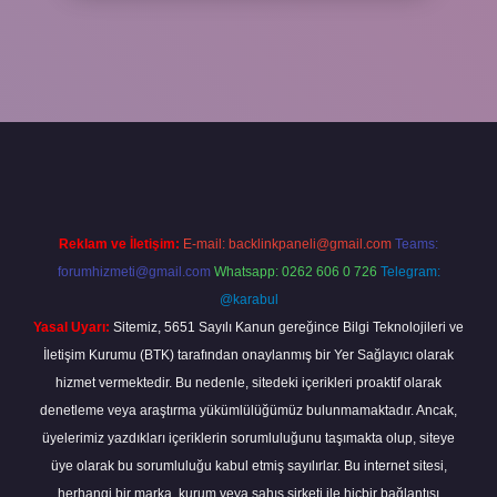
ap
Reklam ve İletişim:
E-mail:
backlinkpaneli@gmail.com
Teams:
forumhizmeti@gmail.com
Whatsapp: 0262 606 0 726
Telegram:
@karabul
Yasal Uyarı:
Sitemiz, 5651 Sayılı Kanun gereğince Bilgi Teknolojileri ve
İletişim Kurumu (BTK) tarafından onaylanmış bir Yer Sağlayıcı olarak
hizmet vermektedir. Bu nedenle, sitedeki içerikleri proaktif olarak
denetleme veya araştırma yükümlülüğümüz bulunmamaktadır. Ancak,
üyelerimiz yazdıkları içeriklerin sorumluluğunu taşımakta olup, siteye
üye olarak bu sorumluluğu kabul etmiş sayılırlar. Bu internet sitesi,
herhangi bir marka, kurum veya şahıs şirketi ile hiçbir bağlantısı