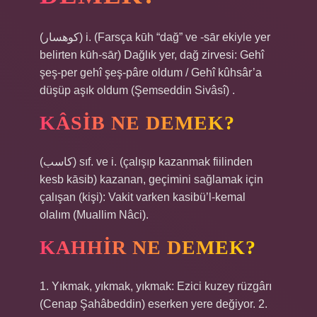
(ﻛﻮﻫﺴﺎﺭ) i. (Farsça kūh “dağ” ve -sār ekiyle yer
belirten kūh-sār) Dağlık yer, dağ zirvesi: Gehî
şeş-per gehî şeş-pâre oldum / Gehî kûhsâr’a
düşüp aşık oldum (Şemseddin Sivâsî) .
KÂSIB NE DEMEK?
(ﻛﺎﺳﺐ) sıf. ve i. (çalışıp kazanmak fiilinden
kesb kāsib) kazanan, geçimini sağlamak için
çalışan (kişi): Vakit varken kasibü’l-kemal
olalım (Muallim Nâci).
KAHHIR NE DEMEK?
1. Yıkmak, yıkmak, yıkmak: Ezici kuzey rüzgârı
(Cenap Şahâbeddin) eserken yere değiyor. 2.