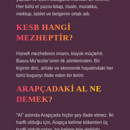
Her türlü el yazısı kitap, risale, murakka,
mektup, tablet ve belgenin ortak adı.
KESB HANGI
MEZHEPTIR?
Hanefi mezhebinin imamı, büyük müçtehit.
Basra Mu’tezile’sinin ilk alimlerinden. Bir
kişinin dini, ahlaki ve ekonomik hayatındaki her
türlü başarıyı ifade eden bir terim.
ARAPÇADAKI AL NE
DEMEK?
“Al” aslında Arapçada hiçbir şey ifade etmez. İki
harfli olduğu için, Arapça kelime kökenleri üç
harfli olduğundan, bir kelime bile değildir.