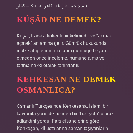
كفار – Kuffâr ١ سد جم. عر. فد: كافر.
KÜŞÂD NE DEMEK?
Küşat, Farsça kökenli bir kelimedir ve “açmak,
açmak” anlamına gelir. Gümrük hukukunda,
mülk sahiplerinin mallarını gümrüğe beyan
etmeden önce inceleme, numune alma ve
tartma hakkı olarak tanımlanır.
KEHKESAN NE DEMEK
OSMANLICA?
Osmanlı Türkçesinde Kehkesana, İslami bir
kavramla yönü de belirten bir “hac yolu” olarak
adlandırılıyordu. Fars efsanelerine göre
Kehkeşan, kil ustalarına saman taşıyanların