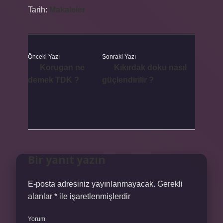
Tarih:
Makaleler
Önceki Yazı
Sonraki Yazı
Korugan ne
Kıkırdak doku nasıl
demek TDK ?
güçlendirilir ?
Bir yanıt yazın
E-posta adresiniz yayınlanmayacak.
Gerekli
alanlar
*
ile işaretlenmişlerdir
Yorum