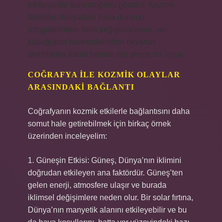
etkileşimde bulunduğunu gösterir. Kozmik
faktörler, dünyadaki hava durumu
döngülerinden iklim değişikliklerine, yer
kabuğunun hareketlerinden okyanus
akıntılarına kadar hemen her şeyde rol oynar.
COĞRAFYA ILE KOZMIK OLAYLAR
ARASINDAKI BAĞLANTI
Coğrafyanın kozmik etkilerle bağlantısını daha
somut hale getirebilmek için birkaç örnek
üzerinden inceleyelim:
1. Güneşin Etkisi: Güneş, Dünya’nın iklimini
doğrudan etkileyen ana faktördür. Güneş’ten
gelen enerji, atmosfere ulaşır ve burada
iklimsel değişimlere neden olur. Bir solar fırtına,
Dünya’nın manyetik alanını etkileyebilir ve bu