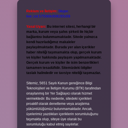
Reklam ve İletişim:
Skype:
live:.cid.575569c608265c69
Yasal Uyarı:
Bu internet sitesi, herhangi bir
marka, kurum veya şahıs şirketi ile hiçbir
bağlantısı bulunmamaktadır. Sitede yalnızca
kendi hazırladığımız makaleler
paylaşılmaktadır. Burada yer alan içerikler
haber niteliği taşımamakta olup, gerçek kurum
ve kişiler hakkında paylaşım yapılmamaktadır.
Gerçek kurum ve kişiler ile isim benzerlikleri
tamamen tesadüfidir. Sitemizdeki bilgiler
taslak halindedir ve tavsiye niteliği taşımazlar.
Sitemiz, 5651 Sayılı Kanun gereğince Bilgi
Teknolojileri ve İletişim Kurumu (BTK) tarafından
onaylanmış bir Yer Sağlayıcı olarak hizmet
vermektedir. Bu nedenle, sitedeki içerikleri
proaktif olarak denetleme veya araştırma
yükümlülüğümüz bulunmamaktadır. Ancak,
üyelerimiz yazdıkları içeriklerin sorumluluğunu
taşımakta olup, siteye üye olarak bu
sorumluluğu kabul etmiş sayılırlar.