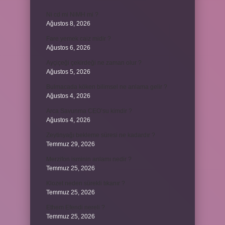
Ni cd mi NiMH mi ?
Ağustos 8, 2026
Fare yemek caiz midir ?
Ağustos 6, 2026
Ayçiçeği çekirdeği ne zaman olur ?
Ağustos 5, 2026
Bulmacada köken bilimsel ne anlama gelir ?
Ağustos 4, 2026
Arca Savunma CEO’su kimdir ?
Ağustos 4, 2026
Zeytinyağı bekleme süresi ne kadardır ?
Temmuz 29, 2026
Merzifon isminin anlamı nedir ?
Temmuz 25, 2026
Klozet neden sürekli tıkanır ?
Temmuz 25, 2026
Ethem Efendi nereli ?
Temmuz 25, 2026