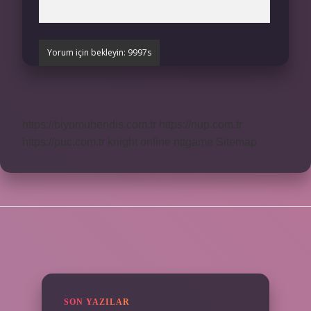
https://biyomuhendis.com.tr
https://nup.com.tr
https://puc.com.tr
knight online
nttgame
Sitemap
SIDEBAR
SON YAZILAR