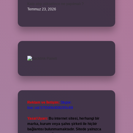
Kalp atışı yükselince ne yapılmalı ?
Temmuz 23, 2026
Reklam ve İletişim:
Skype:
live:.cid.575569c608265c69
Yasal Uyarı:
Bu internet sitesi, herhangi bir
marka, kurum veya şahıs şirketi ile hiçbir
bağlantısı bulunmamaktadır. Sitede yalnızca