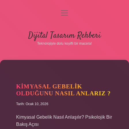
menüyü
aç
Anasayfa
Dijital Tasarım Rehberi
Gizlilik Politikası
Teknolojiyle dolu keyifli bir macera!
Yasal Uyarı
Hakkımızda
KIMYASAL GEBELIK
OLDUĞUNU NASIL ANLARIZ ?
Tarih: Ocak 10, 2026
Kimyasal Gebelik Nasıl Anlaşılır? Psikolojik Bir
Bakış Açısı