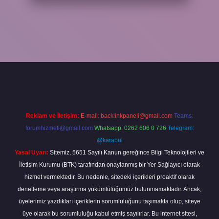
p
Reklam ve İletişim:
E-mail:
backlinkpaneli@gmail.com
Teams:
forumhizmeti@gmail.com
Whatsapp: 0262 606 0 726
Telegram:
@karabul
Yasal Uyarı:
Sitemiz, 5651 Sayılı Kanun gereğince Bilgi Teknolojileri ve
İletişim Kurumu (BTK) tarafından onaylanmış bir Yer Sağlayıcı olarak
hizmet vermektedir. Bu nedenle, sitedeki içerikleri proaktif olarak
denetleme veya araştırma yükümlülüğümüz bulunmamaktadır. Ancak,
üyelerimiz yazdıkları içeriklerin sorumluluğunu taşımakta olup, siteye
üye olarak bu sorumluluğu kabul etmiş sayılırlar. Bu internet sitesi,