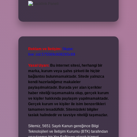
Reklam ve İletişim:
Skype:
live:.cid.575569c608265c69
Yasal Uyarı:
Bu internet sitesi, herhangi bir
marka, kurum veya şahıs şirketi ile hiçbir
bağlantısı bulunmamaktadır. Sitede yalnızca
kendi hazırladığımız makaleler
paylaşılmaktadır. Burada yer alan içerikler
haber niteliği taşımamakta olup, gerçek kurum
ve kişiler hakkında paylaşım yapılmamaktadır.
Gerçek kurum ve kişiler ile isim benzerlikleri
tamamen tesadüfidir. Sitemizdeki bilgiler
taslak halindedir ve tavsiye niteliği taşımazlar.
Sitemiz, 5651 Sayılı Kanun gereğince Bilgi
Teknolojileri ve İletişim Kurumu (BTK) tarafından