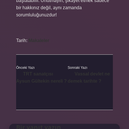
başlatabilir. Unutmayın, şikayet etmek sadece
bir hakkınız değil, aynı zamanda
sorumluluğunuzdur!
Tarih:
Makaleler
Önceki Yazı
Sonraki Yazı
TRT sanatçısı
Vassal devlet ne
Aysun Gültekin nereli ?
demek tarihte ?
Bir yanıt yazın