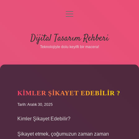
menüyü
aç
Anasayfa
Dijital Tasarım Rehberi
Gizlilik Politikası
Teknolojiyle dolu keyifli bir macera!
Yasal Uyarı
Hakkımızda
KIMLER ŞIKAYET EDEBILIR ?
Tarih: Aralık 30, 2025
Kimler Şikayet Edebilir?
Şikayet etmek, çoğumuzun zaman zaman