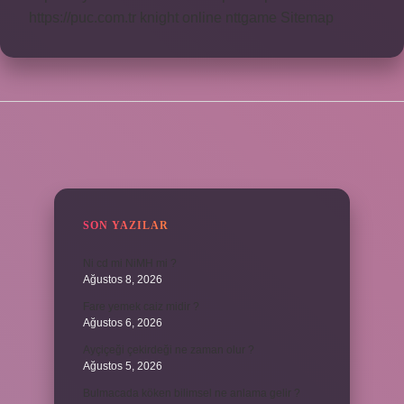
https://puc.com.tr
knight online
nttgame
Sitemap
SIDEBAR
SON YAZILAR
Ni cd mi NiMH mi ?
Ağustos 8, 2026
Fare yemek caiz midir ?
Ağustos 6, 2026
Ayçiçeği çekirdeği ne zaman olur ?
Ağustos 5, 2026
Bulmacada köken bilimsel ne anlama gelir ?