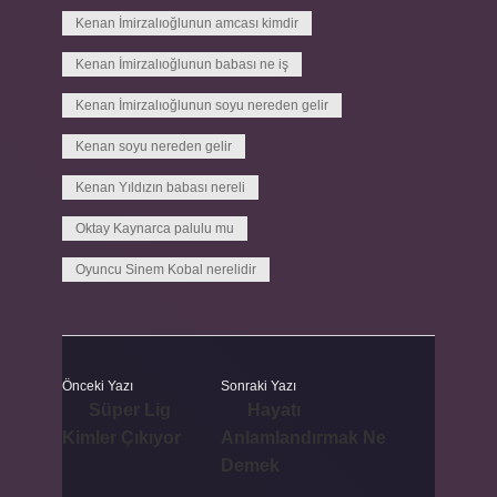
Kenan İmirzalıoğlunun amcası kimdir
Kenan İmirzalıoğlunun babası ne iş
Kenan İmirzalıoğlunun soyu nereden gelir
Kenan soyu nereden gelir
Kenan Yıldızın babası nereli
Oktay Kaynarca palulu mu
Oyuncu Sinem Kobal nerelidir
Önceki Yazı
Sonraki Yazı
Süper Lig
Hayatı
Kimler Çıkıyor
Anlamlandırmak Ne
Demek