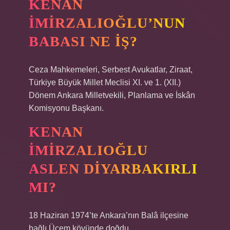
KENAN
İMIRZALIOĞLU’NUN
BABASI NE IŞ?
Ceza Mahkemeleri, Serbest Avukatlar, Ziraat,
Türkiye Büyük Millet Meclisi XI. ve 1. (XII.)
Dönem Ankara Milletvekili, Planlama ve İskân
Komisyonu Başkanı.
KENAN
İMIRZALIOĞLU
ASLEN DIYARBAKIRLI
MI?
18 Haziran 1974’te Ankara’nın Balâ ilçesine
bağlı Üçem köyünde doğdu.