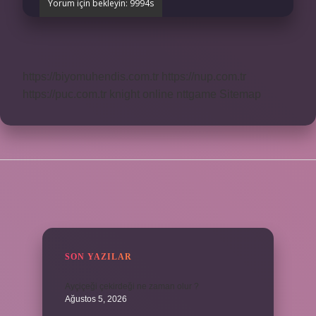
https://biyomuhendis.com.tr
https://nup.com.tr
https://puc.com.tr
knight online
nttgame
Sitemap
SIDEBAR
SON YAZILAR
Ayçiçeği çekirdeği ne zaman olur ?
Ağustos 5, 2026