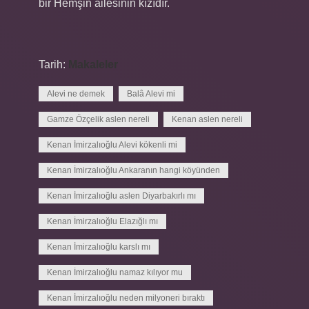
bir Hemşin ailesinin kızıdır.
Tarih:
Makaleler
Alevi ne demek
Balâ Alevi mi
Gamze Özçelik aslen nereli
Kenan aslen nereli
Kenan İmirzalıoğlu Alevi kökenli mi
Kenan İmirzalıoğlu Ankaranın hangi köyünden
Kenan İmirzalıoğlu aslen Diyarbakırlı mı
Kenan İmirzalıoğlu Elazığlı mı
Kenan İmirzalıoğlu karslı mı
Kenan İmirzalıoğlu namaz kılıyor mu
Kenan İmirzalıoğlu neden milyoneri bıraktı