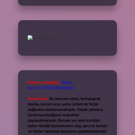
Reklam ve İletişim:
Skype:
live:.cid.575569c608265c69
Yasal Uyarı:
Bu internet sitesi, herhangi bir
marka, kurum veya şahıs şirketi ile hiçbir
bağlantısı bulunmamaktadır. Sitede yalnızca
kendi hazırladığımız makaleler
paylaşılmaktadır. Burada yer alan içerikler
haber niteliği taşımamakta olup, gerçek kurum
ve kişiler hakkında paylaşım yapılmamaktadır.