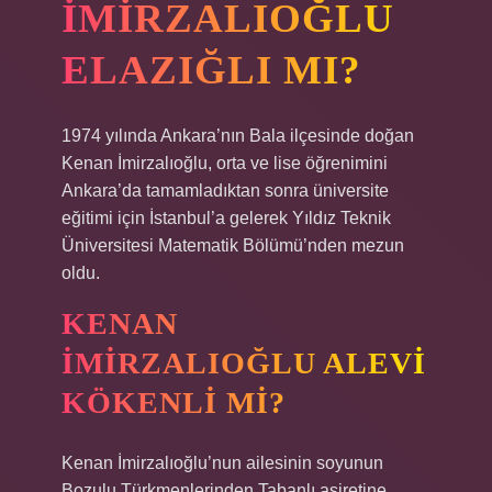
İMIRZALIOĞLU
ELAZIĞLI MI?
1974 yılında Ankara’nın Bala ilçesinde doğan
Kenan İmirzalıoğlu, orta ve lise öğrenimini
Ankara’da tamamladıktan sonra üniversite
eğitimi için İstanbul’a gelerek Yıldız Teknik
Üniversitesi Matematik Bölümü’nden mezun
oldu.
KENAN
İMIRZALIOĞLU ALEVI
KÖKENLI MI?
Kenan İmirzalıoğlu’nun ailesinin soyunun
Bozulu Türkmenlerinden Tabanlı aşiretine