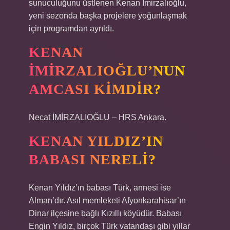
sunuculuğunu üstlenen Kenan İmirzalıoğlu,
yeni sezonda başka projelere yoğunlaşmak
için programdan ayrıldı.
KENAN
İMIRZALIOĞLU’NUN
AMCASI KIMDIR?
Necat İMİRZALIOĞLU – HRS Ankara.
KENAN YILDIZ’IN
BABASI NERELI?
Kenan Yıldız’ın babası Türk, annesi ise
Alman’dır. Asıl memleketi Afyonkarahisar’ın
Dinar ilçesine bağlı Kızıllı köyüdür. Babası
Engin Yıldız, birçok Türk vatandaşı gibi yıllar