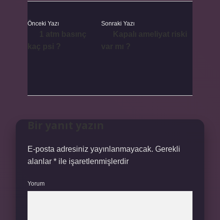
Önceki Yazı
Sonraki Yazı
1 atm basınç
Kapalı ameliyat riski
kaç psi ?
var mı ?
Bir yanıt yazın
E-posta adresiniz yayınlanmayacak.
Gerekli
alanlar
*
ile işaretlenmişlerdir
Yorum