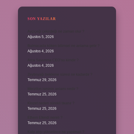
SON YAZILAR
Ayçiçeği çekirdeği ne zaman olur ?
Ağustos 5, 2026
Bulmacada köken bilimsel ne anlama gelir ?
Ağustos 4, 2026
Arca Savunma CEO’su kimdir ?
Ağustos 4, 2026
Zeytinyağı bekleme süresi ne kadardır ?
Temmuz 29, 2026
Merzifon isminin anlamı nedir ?
Temmuz 25, 2026
Klozet neden sürekli tıkanır ?
Temmuz 25, 2026
Ethem Efendi nereli ?
Temmuz 25, 2026
Kalp atışı yükselince ne yapılmalı ?