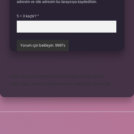
adresim ve site adresim bu tarayıcıya kaydedilsin.
5 + 3 kaçtır?
*
https://biyomuhendis.com.tr
https://nup.com.tr
https://puc.com.tr
knight online
nttgame
Sitemap
SIDEBAR