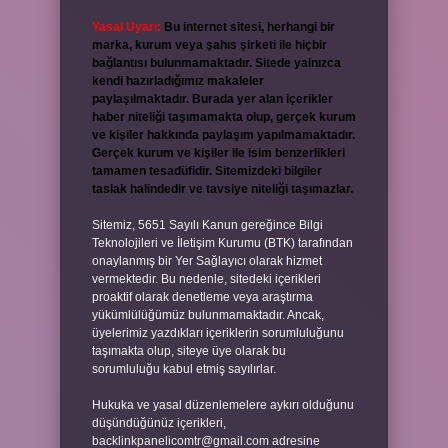
Yasal Uyarı:
Bu internet sitesi, herhangi bir
marka, kurum veya şahıs şirketi ile hiçbir
bağlantısı bulunmamaktadır. Sitede yalnızca
kendi hazırladığımız makaleler
paylaşılmaktadır. Burada yer alan içerikler
haber niteliği taşımamakta olup, gerçek kurum
ve kişiler hakkında paylaşım yapılmamaktadır.
Gerçek kurum ve kişiler ile isim benzerlikleri
tamamen tesadüfidir. Sitemizdeki bilgiler
taslak halindedir ve tavsiye niteliği taşımazlar.
Sitemiz, 5651 Sayılı Kanun gereğince Bilgi
Teknolojileri ve İletişim Kurumu (BTK) tarafından
onaylanmış bir Yer Sağlayıcı olarak hizmet
vermektedir. Bu nedenle, sitedeki içerikleri
proaktif olarak denetleme veya araştırma
yükümlülüğümüz bulunmamaktadır. Ancak,
üyelerimiz yazdıkları içeriklerin sorumluluğunu
taşımakta olup, siteye üye olarak bu
sorumluluğu kabul etmiş sayılırlar.
Hukuka ve yasal düzenlemelere aykırı olduğunu
düşündüğünüz içerikleri,
backlinkpanelicomtr@gmail.com
adresine