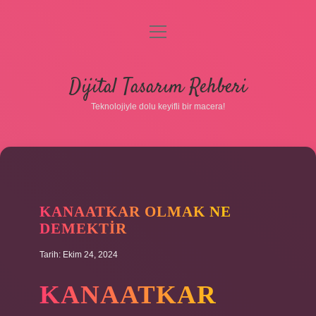
menüyü
aç
Anasayfa
Dijital Tasarım Rehberi
Gizlilik Politikası
Teknolojiyle dolu keyifli bir macera!
Yasal Uyarı
Hakkımızda
KANAATKAR OLMAK NE
DEMEKTIR
Tarih: Ekim 24, 2024
KANAATKAR