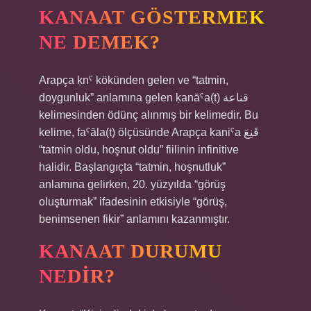
KANAAT GÖSTERMEK
NE DEMEK?
Arapça ḳnˁ kökünden gelen ve “tatmin,
doygunluk” anlamına gelen ḳanāˁa(t) قناعة
kelimesinden ödünç alınmış bir kelimedir. Bu
kelime, faˁāla(t) ölçüsünde Arapça ḳaniˁa قَنِعَ
“tatmin oldu, hoşnut oldu” fiilinin infinitive
halidir. Başlangıçta “tatmin, hoşnutluk”
anlamına gelirken, 20. yüzyılda “görüş
oluşturmak” ifadesinin etkisiyle “görüş,
benimsenen fikir” anlamını kazanmıştır.
KANAAT DURUMU
NEDIR?