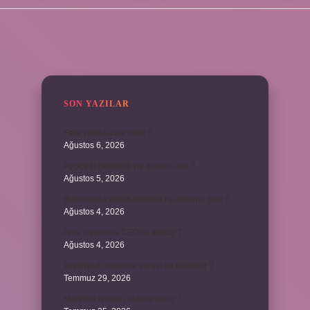
SIDEBAR
SON YAZILAR
Fare yemek caiz midir ?
Ağustos 6, 2026
Ayçiçeği çekirdeği ne zaman olur ?
Ağustos 5, 2026
Bulmacada köken bilimsel ne anlama gelir ?
Ağustos 4, 2026
Arca Savunma CEO’su kimdir ?
Ağustos 4, 2026
Zeytinyağı bekleme süresi ne kadardır ?
Temmuz 29, 2026
Merzifon isminin anlamı nedir ?