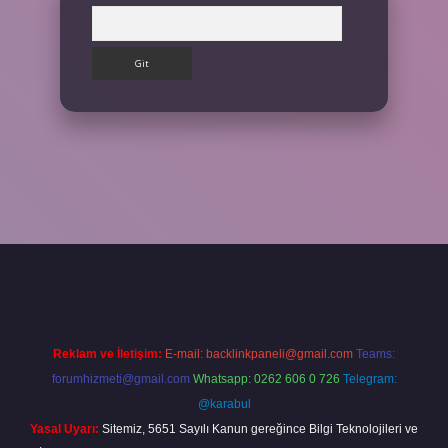
Arama
iş yap
Reklam ve İletişim:
E-mail:
backlinkpaneli@gmail.com
Teams:
forumhizmeti@gmail.com
Whatsapp: 0262 606 0 726
Telegram:
@karabul
Yasal Uyarı:
Sitemiz, 5651 Sayılı Kanun gereğince Bilgi Teknolojileri ve