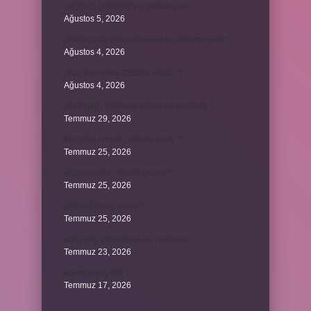
Ayçiçeği çekirdeği ne zaman olur ?
Ağustos 5, 2026
Bulmacada köken bilimsel ne anlama gelir ?
Ağustos 4, 2026
Arca Savunma CEO’su kimdir ?
Ağustos 4, 2026
Zeytinyağı bekleme süresi ne kadardır ?
Temmuz 29, 2026
Merzifon isminin anlamı nedir ?
Temmuz 25, 2026
Klozet neden sürekli tıkanır ?
Temmuz 25, 2026
Ethem Efendi nereli ?
Temmuz 25, 2026
Kalp atışı yükselince ne yapılmalı ?
Temmuz 23, 2026
Karınca kaç kilo ?
Temmuz 17, 2026