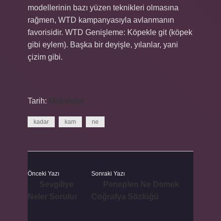
modellerinin bazı yüzen teknikleri olmasına
rağmen, WTD kampanyasıyla avlanmanın
favorisidir. WTD Genişleme: Köpekle git (köpek
gibi eylem). Başka bir deyişle, yılanlar, yani
çizim gibi.
Tarih:
Makaleler
kadar
kam
ne
Önceki Yazı
Sonraki Yazı
Sevgiliye
Peneplen Ne Demek
Neler Sorulur
Coğrafya Sözlüğü