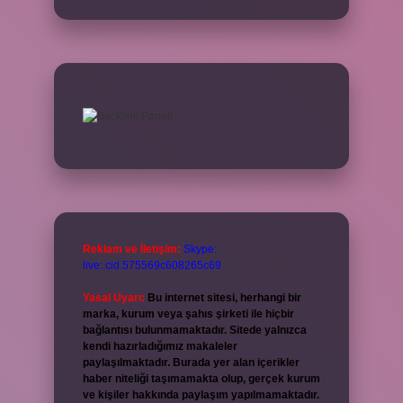
Reklam ve İletişim:
Skype:
live:.cid.575569c608265c69
Yasal Uyarı:
Bu internet sitesi, herhangi bir
marka, kurum veya şahıs şirketi ile hiçbir
bağlantısı bulunmamaktadır. Sitede yalnızca
kendi hazırladığımız makaleler
paylaşılmaktadır. Burada yer alan içerikler
haber niteliği taşımamakta olup, gerçek kurum
ve kişiler hakkında paylaşım yapılmamaktadır.