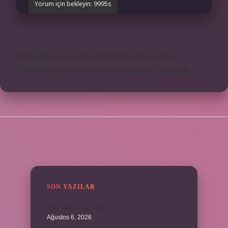
https://biyomuhendis.com.tr
https://nup.com.tr
https://puc.com.tr
knight online
nttgame
Sitemap
SIDEBAR
SON YAZILAR
Fare yemek caiz midir ?
Ağustos 6, 2026