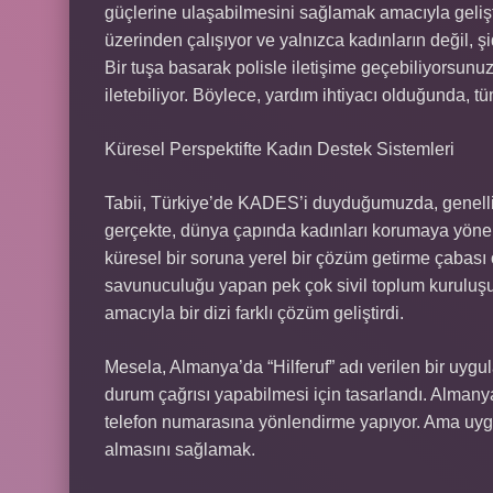
güçlerine ulaşabilmesini sağlamak amacıyla gelişti
üzerinden çalışıyor ve yalnızca kadınların değil, 
Bir tuşa basarak polisle iletişime geçebiliyors
iletebiliyor. Böylece, yardım ihtiyacı olduğunda, tüm
Küresel Perspektifte Kadın Destek Sistemleri
Tabii, Türkiye’de KADES’i duyduğumuzda, genellikl
gerçekte, dünya çapında kadınları korumaya yöneli
küresel bir soruna yerel bir çözüm getirme çabası 
savunuculuğu yapan pek çok sivil toplum kuruluşu,
amacıyla bir dizi farklı çözüm geliştirdi.
Mesela, Almanya’da “Hilferuf” adı verilen bir uygu
durum çağrısı yapabilmesi için tasarlandı. Almanya
telefon numarasına yönlendirme yapıyor. Ama uygu
almasını sağlamak.