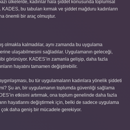
i bazı ülkelerde, kadınlar hala şiddet konusunda toplumsal
r. KADES, bu tabuları kırmak ve şiddet mağduru kadınların
na önemli bir araç olmuştur.
ış olmakla kalmadılar, aynı zamanda bu uygulama
lerine ulaşabilmesini sağladılar. Uygulamanın geleceği,
 gibi görünüyor. KADES’in zamanla gelişip, daha fazla
nların hayatını tamamen değiştirebilir.
ygınlaşması, bu tür uygulamaların kadınlara yönelik şiddeti
 mi? Şu an, bir uygulamanın toplumda güvenliği sağlama
ES’in etkisini artırmak, ona toplum genelinde daha fazla
ın hayatlarını değiştirmek için, belki de sadece uygulama
i çok daha geniş bir mücadele gerekiyor.