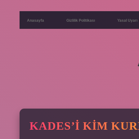
Anasayfa
Gizlilik Politikası
Yasal Uyarı
KADES’I KIM KUR