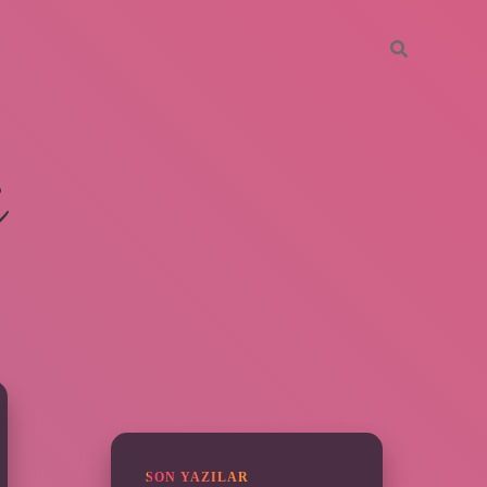
i
SIDEBAR
ilbet giriş yap
SON YAZILAR