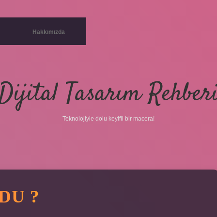
Hakkımızda
Dijital Tasarım Rehber
Teknolojiyle dolu keyifli bir macera!
DU ?