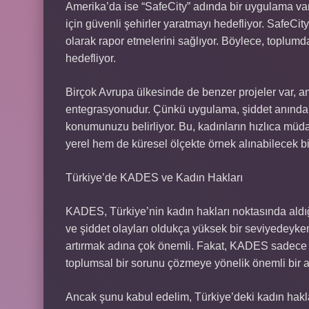
Amerika’da ise “SafeCity” adında bir uygulama var.
için güvenli şehirler yaratmayı hedefliyor. SafeCit
olarak rapor etmelerini sağlıyor. Böylece, toplumda
hedefliyor.
Birçok Avrupa ülkesinde de benzer projeler var, a
entegrasyonudur. Çünkü uygulama, şiddet anında d
konumunuzu belirliyor. Bu, kadınların hızlıca mü
yerel hem de küresel ölçekte örnek alınabilecek b
Türkiye’de KADES ve Kadın Hakları
KADES, Türkiye’nin kadın hakları noktasında aldığ
ve şiddet olayları oldukça yüksek bir seviyedeyke
artırmak adına çok önemli. Fakat, KADES sadece 
toplumsal bir sorunu çözmeye yönelik önemli bir 
Ancak şunu kabul edelim, Türkiye’deki kadın hakla