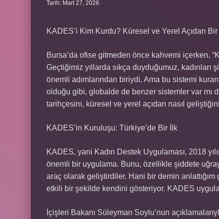
Tarih: Mart 27, 2026
KADES’i Kim Kurdu? Küresel ve Yerel Açıdan Bir
Bursa’da ofise gitmeden önce kahvemi içerken, 
Geçtiğimiz yıllarda sıkça duyduğumuz, kadınları ş
önemli adımlarından biriydi. Ama bu sistemi kuran
olduğu gibi, globalde de benzer sistemler var mı d
tarihçesini, küresel ve yerel açıdan nasıl geliştiğin
KADES’in Kuruluşu: Türkiye’de Bir İlk
KADES, yani Kadın Destek Uygulaması, 2018 yılında
önemli bir uygulama. Bunu, özellikle şiddete uğray
araç olarak geliştirdiler. Hani bir demin anlattığı
etkili bir şekilde kendini gösteriyor. KADES uygul
İçişleri Bakanı Süleyman Soylu’nun açıklamalarıyl