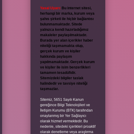
Yasal Uyarı:
Bu internet sitesi,
herhangi bir marka, kurum veya
şahıs şirketi ile hiçbir bağlantısı
bulunmamaktadır. Sitede
yalnızca kendi hazırladığımız
makaleler paylaşılmaktadır.
Burada yer alan içerikler haber
niteliği taşımamakta olup,
gerçek kurum ve kişiler
hakkında paylaşım
yapılmamaktadır. Gerçek kurum
ve kişiler ile isim benzerlikleri
tamamen tesadüfidir.
Sitemizdeki bilgiler taslak
halindedir ve tavsiye niteliği
taşımazlar.
Sitemiz, 5651 Sayılı Kanun
gereğince Bilgi Teknolojileri ve
İletişim Kurumu (BTK) tarafından
onaylanmış bir Yer Sağlayıcı
olarak hizmet vermektedir. Bu
nedenle, sitedeki içerikleri proaktif
olarak denetleme veya araştırma