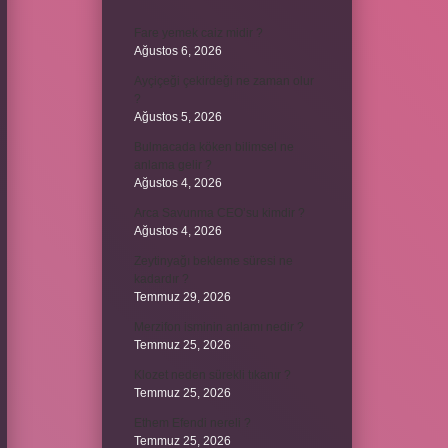
Fare yemek caiz midir ?
Ağustos 6, 2026
Ayçiçeği çekirdeği ne zaman olur
?
Ağustos 5, 2026
Bulmacada köken bilimsel ne
anlama gelir ?
Ağustos 4, 2026
Arca Savunma CEO’su kimdir ?
Ağustos 4, 2026
Zeytinyağı bekleme süresi ne
kadardır ?
Temmuz 29, 2026
Merzifon isminin anlamı nedir ?
Temmuz 25, 2026
Klozet neden sürekli tıkanır ?
Temmuz 25, 2026
Ethem Efendi nereli ?
Temmuz 25, 2026