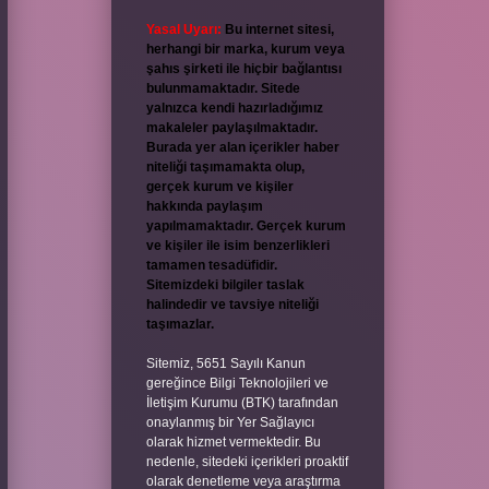
Yasal Uyarı:
Bu internet sitesi,
herhangi bir marka, kurum veya
şahıs şirketi ile hiçbir bağlantısı
bulunmamaktadır. Sitede
yalnızca kendi hazırladığımız
makaleler paylaşılmaktadır.
Burada yer alan içerikler haber
niteliği taşımamakta olup,
gerçek kurum ve kişiler
hakkında paylaşım
yapılmamaktadır. Gerçek kurum
ve kişiler ile isim benzerlikleri
tamamen tesadüfidir.
Sitemizdeki bilgiler taslak
halindedir ve tavsiye niteliği
taşımazlar.
Sitemiz, 5651 Sayılı Kanun
gereğince Bilgi Teknolojileri ve
İletişim Kurumu (BTK) tarafından
onaylanmış bir Yer Sağlayıcı
olarak hizmet vermektedir. Bu
nedenle, sitedeki içerikleri proaktif
olarak denetleme veya araştırma