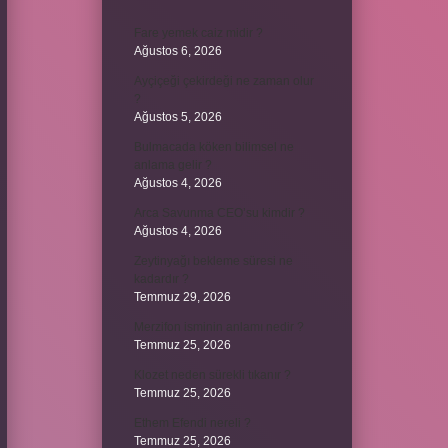
Fare yemek caiz midir ?
Ağustos 6, 2026
Ayçiçeği çekirdeği ne zaman olur
?
Ağustos 5, 2026
Bulmacada köken bilimsel ne
anlama gelir ?
Ağustos 4, 2026
Arca Savunma CEO’su kimdir ?
Ağustos 4, 2026
Zeytinyağı bekleme süresi ne
kadardır ?
Temmuz 29, 2026
Merzifon isminin anlamı nedir ?
Temmuz 25, 2026
Klozet neden sürekli tıkanır ?
Temmuz 25, 2026
Ethem Efendi nereli ?
Temmuz 25, 2026