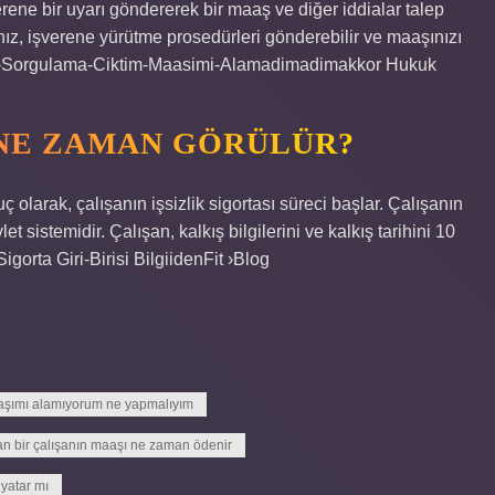
erene bir uyarı göndererek bir maaş ve diğer iddialar talep
ız, işverene yürütme prosedürleri gönderebilir ve maaşınızı
su ›Sorgulama-Ciktim-Maasimi-Alamadimadimakkor Hukuk
E NE ZAMAN GÖRÜLÜR?
olarak, çalışanın işsizlik sigortası süreci başlar. Çalışanın
et sistemidir. Çalışan, kalkış bilgilerini ve kalkış tarihini 10
igorta Giri-Birisi BilgiidenFit ›Blog
aaşımı alamıyorum ne yapmalıyım
lan bir çalışanın maaşı ne zaman ödenir
 yatar mı