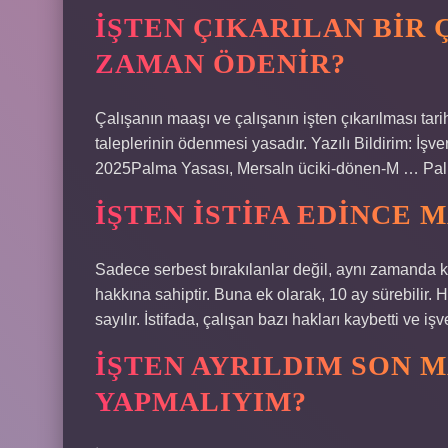
İŞTEN ÇIKARILAN BIR 
ZAMAN ÖDENIR?
Çalışanın maaşı ve çalışanın işten çıkarılması tari
taleplerinin ödenmesi yasadır. Yazılı Bildirim: İşver
2025Palma Yasası, Mersaln üciki-dönen-M … Palm
İŞTEN ISTIFA EDINCE 
Sadece serbest bırakılanlar değil, aynı zamanda ken
hakkına sahiptir. Buna ek olarak, 10 ay sürebilir. H
sayılır. İstifada, çalışan bazı hakları kaybetti ve i
İŞTEN AYRILDIM SON 
YAPMALIYIM?