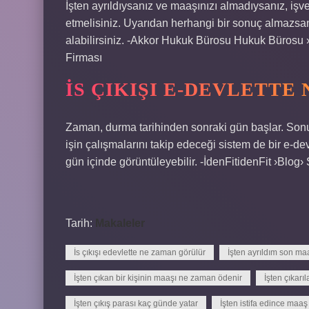
İşten ayrıldıysanız ve maaşınızı almadıysanız, işv
etmelisiniz. Uyarıdan herhangi bir sonuç almazsan
alabilirsiniz. -Akkor Hukuk Bürosu Hukuk Büro
Firması
İS ÇIKIŞI E-DEVLETT
Zaman, durma tarihinden sonraki gün başlar. Sonuç 
işin çalışmalarını takip edeceği sistem de bir e-devl
gün içinde görüntüleyebilir. -İdenFitidenFit ›Blog› S
Tarih:
Makaleler
İs çıkışı edevlette ne zaman görülür
İşten ayrıldım son m
İşten çıkan bir kişinin maaşı ne zaman ödenir
İşten çıkarı
İşten çıkış parası kaç günde yatar
İşten istifa edince maaş