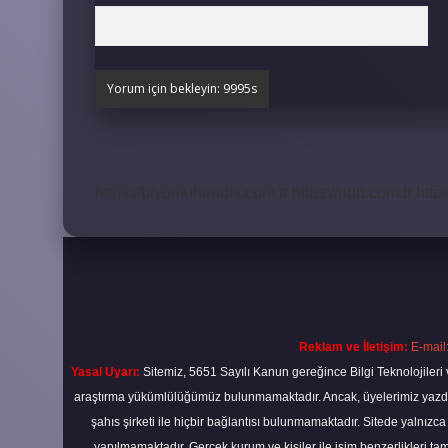
https://biyomuhendis.com.tr
https://nup.com.tr
http
Reklam ve İletişim:
E-mail
Yasal Uyarı:
Sitemiz, 5651 Sayılı Kanun gereğince Bilgi Teknolojileri 
araştırma yükümlülüğümüz bulunmamaktadır. Ancak, üyelerimiz yazdıkla
şahıs şirketi ile hiçbir bağlantısı bulunmamaktadır. Sitede yalnızc
yapılmamaktadır. Gerçek kurum ve kişiler ile isim benzerlikleri 