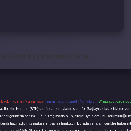
s://puc.com.tr
knight online
nttgame
Sitemap
:
backlinkpaneli@gmail.com
Teams:
forumhizmeti@gmail.com
Whatsapp: 0262 606
ve İletişim Kurumu (BTK) tarafından onaylanmış bir Yer Sağlayıcı olarak hizmet verm
rı içeriklerin sorumluluğunu taşımakta olup, siteye üye olarak bu sorumluluğu kabul
a kendi hazırladığımız makaleler paylaşılmaktadır. Burada yer alan içerikler haber 
tamamen tesadüfidir. Sitemiz, kar amacı gütmeyen ve tamamen ücretsiz bir bilgi pay