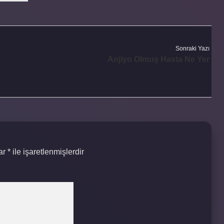
Sonraki Yazı
Anjiyo Olmuş Hasta Ne Yer
lar
*
ile işaretlenmişlerdir