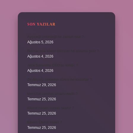
SIDEBAR
SON YAZILAR
Ayçiçeği çekirdeği ne zaman olur ?
Ağustos 5, 2026
Bulmacada köken bilimsel ne anlama gelir ?
Ağustos 4, 2026
Arca Savunma CEO’su kimdir ?
Ağustos 4, 2026
Zeytinyağı bekleme süresi ne kadardır ?
Temmuz 29, 2026
Merzifon isminin anlamı nedir ?
Temmuz 25, 2026
Klozet neden sürekli tıkanır ?
Temmuz 25, 2026
Ethem Efendi nereli ?
Temmuz 25, 2026