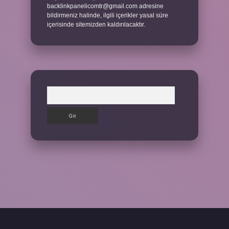
backlinkpanelicomtr@gmail.com
adresine
bildirmeniz halinde, ilgili içerikler yasal süre
içerisinde sitemizden kaldırılacaktır.
Arama
iş yap