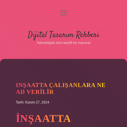
menüyü
aç
Anasayfa
Dijital Tasarım Rehberi
Gizlilik Politikası
Teknolojiyle dolu keyifli bir macera!
Yasal Uyarı
Hakkımızda
INŞAATTA ÇALIŞANLARA NE
AD VERILIR
Tarih: Kasım 27, 2024
İNŞAATTA