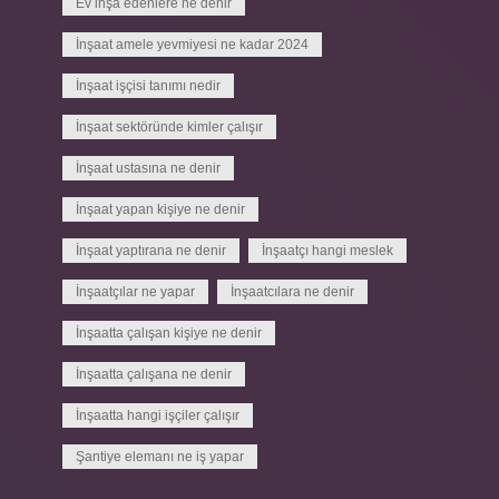
Ev inşa edenlere ne denir
İnşaat amele yevmiyesi ne kadar 2024
İnşaat işçisi tanımı nedir
İnşaat sektöründe kimler çalışır
İnşaat ustasına ne denir
İnşaat yapan kişiye ne denir
İnşaat yaptırana ne denir
İnşaatçı hangi meslek
İnşaatçılar ne yapar
İnşaatcılara ne denir
İnşaatta çalışan kişiye ne denir
İnşaatta çalışana ne denir
İnşaatta hangi işçiler çalışır
Şantiye elemanı ne iş yapar