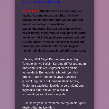
live:.cid.575569c608265c69
Yasal Uyarı:
Bu internet sitesi, herhangi bir
marka, kurum veya şahıs şirketi ile hiçbir
bağlantısı bulunmamaktadır. Sitede yalnızca
kendi hazırladığımız makaleler
paylaşılmaktadır. Burada yer alan içerikler
haber niteliği taşımamakta olup, gerçek kurum
ve kişiler hakkında paylaşım yapılmamaktadır.
Gerçek kurum ve kişiler ile isim benzerlikleri
tamamen tesadüfidir. Sitemizdeki bilgiler
taslak halindedir ve tavsiye niteliği taşımazlar.
Sitemiz, 5651 Sayılı Kanun gereğince Bilgi
Teknolojileri ve İletişim Kurumu (BTK) tarafından
onaylanmış bir Yer Sağlayıcı olarak hizmet
vermektedir. Bu nedenle, sitedeki içerikleri
proaktif olarak denetleme veya araştırma
yükümlülüğümüz bulunmamaktadır. Ancak,
üyelerimiz yazdıkları içeriklerin sorumluluğunu
taşımakta olup, siteye üye olarak bu
sorumluluğu kabul etmiş sayılırlar.
Hukuka ve yasal düzenlemelere aykırı olduğunu
düşündüğünüz içerikleri,