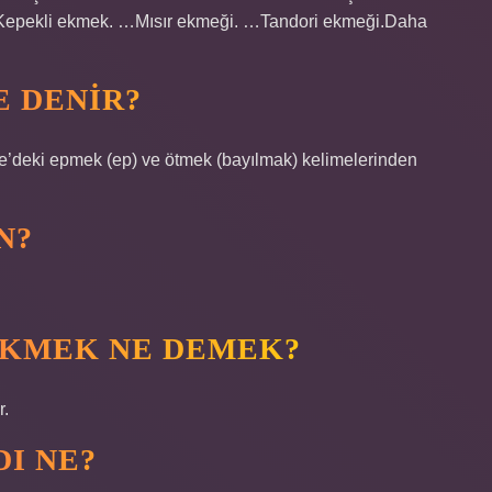
epekli ekmek. …Mısır ekmeği. …Tandori ekmeği.Daha
E DENIR?
N?
EKMEK NE DEMEK?
r.
I NE?