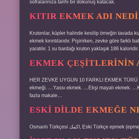
sofralarınıza tarihi bir dokunuş katacak.
KITIR EKMEK ADI NEDI
Krutonlar, küpler halinde kesilip örneğin tavada k
ekmek kırıntılarıdır. Pişirirken, zevke göre farklı b
yaratılır. 1 su bardağı kruton yaklaşık 186 kaloridir.
EKMEK ÇEŞITLERININ 
HER ZEVKE UYGUN 10 FARKLI EKMEK TÜRÜ Karış
ekmeği. …Yassı ekmek. …Ekşi mayalı ekmek. …K
fazla makale…
ESKI DILDE EKMEĞE N
Osmanlı Türkçesi اكمك‎, Eski Türkçe 