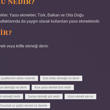
RÜ NEDIR?
ekler. Yassı ekmekler, Türk, Balkan ve Orta Doğu
tfaklarında da yaygın olarak kullanılan yassı ekmeklerdir.
IR?
ek veya köfte ekmeği denir.
çeşitlerinin adları nelerdir
Eski dilde ekmeğe ne denir
zun ekmeğe ne denir
İnce yassı ekmek türü nedir
ı ekmeği nedir
Suriye ekmeği adı nedir
Uzun ekmek adı ne
Yuvarlak ve şişkin ekmek ne demek