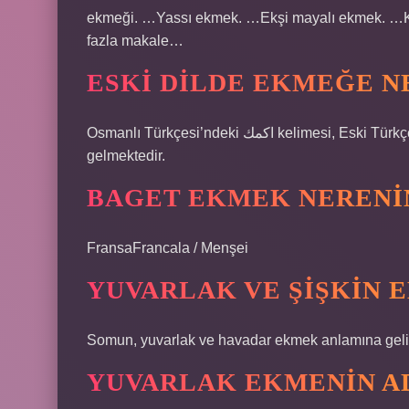
ekmeği. …Yassı ekmek. …Ekşi mayalı ekmek. …K
fazla makale…
ESKI DILDE EKMEĞE N
Osmanlı Türkçesi’ndeki اكمك kelimesi, Eski Türkçe’deki epmek (ep) ve ötmek (bayılmak) kelimelerinden
gelmektedir.
BAGET EKMEK NERENI
FransaFrancala / Menşei
YUVARLAK VE ŞIŞKIN 
Somun, yuvarlak ve havadar ekmek anlamına geli
YUVARLAK EKMENIN AD