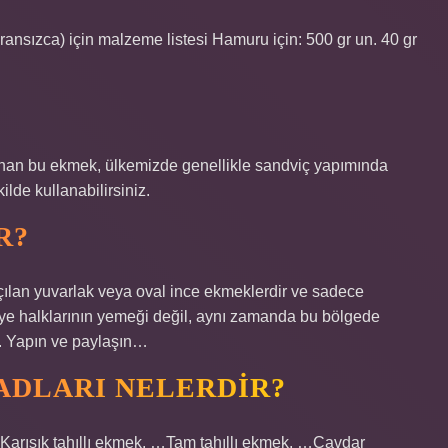
ransızca) için malzeme listesi Hamuru için: 500 gr un. 40 gr
ınan bu ekmek, ülkemizde genellikle sandviç yapımında
ilde kullanabilirsiniz.
R?
açılan yuvarlak veya oval ince ekmeklerdir ve sadece
iye halklarının yemeği değil, aynı zamanda bu bölgede
r. Yapın ve paylaşın…
ADLARI NELERDIR?
ık tahıllı ekmek. …Tam tahıllı ekmek. …Çavdar