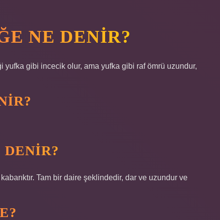
ĞE NE DENIR?
i yufka gibi incecik olur, ama yufka gibi raf ömrü uzundur,
NIR?
 DENIR?
kabarıktır. Tam bir daire şeklindedir, dar ve uzundur ve
E?