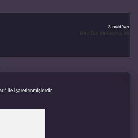
Sonraki Yazı
Beş Taş Mı Beştaş Mı
lar
*
ile işaretlenmişlerdir