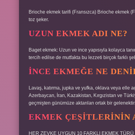
Brioche ekmek tarifi (Fransızca) Brioche ekmek (F
toz şeker.
UZUN EKMEK ADI NE?
Baget ekmek: Uzun ve ince yapısıyla kolayca tan
tercih edilse de mutfakta bu lezzeti birçok farklı şek
İNCE EKMEĞE NE DENI
Lavaş, katırma, jupka ve yufka, oklava veya elle 
Azerbaycan, İran, Kazakistan, Kırgızistan ve Türk
geçmişten günümüze aktarılan ortak bir gelenekti
EKMEK ÇEŞITLERININ 
HER ZEVKE UYGUN 10 FARKLI EKMEK TÜRÜ Karış