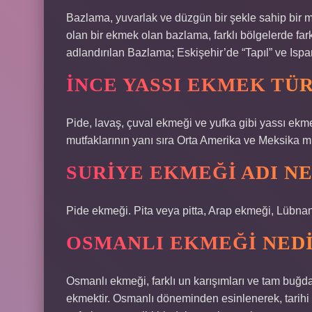
Bazlama, yuvarlak ve düzgün bir şekle sahip bir 
olan bir ekmek olan bazlama, farklı bölgelerde fark
adlandırılan Bazlama; Eskişehir’de “Tapıl” ve Ispar
İNCE YASSI EKMEK TÜ
Pide, lavaş, çuval ekmeği ve yufka gibi yassı ekm
mutfaklarının yanı sıra Orta Amerika ve Meksika mu
SURIYE EKMEĞI ADI NE
Pide ekmeği. Pita veya pitta, Arap ekmeği, Lübnan
OSMANLI EKMEĞI NED
Osmanlı ekmeği, farklı un karışımları ve tam buğd
ekmektir. Osmanlı döneminden esinlenerek, tarihi 