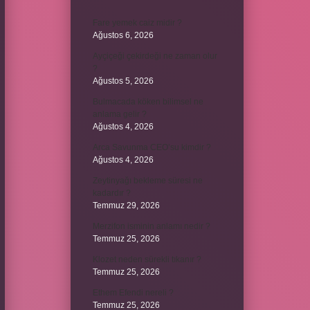
Fare yemek caiz midir ?
Ağustos 6, 2026
Ayçiçeği çekirdeği ne zaman olur
?
Ağustos 5, 2026
Bulmacada köken bilimsel ne
anlama gelir ?
Ağustos 4, 2026
Arca Savunma CEO’su kimdir ?
Ağustos 4, 2026
Zeytinyağı bekleme süresi ne
kadardır ?
Temmuz 29, 2026
Merzifon isminin anlamı nedir ?
Temmuz 25, 2026
Klozet neden sürekli tıkanır ?
Temmuz 25, 2026
Ethem Efendi nereli ?
Temmuz 25, 2026