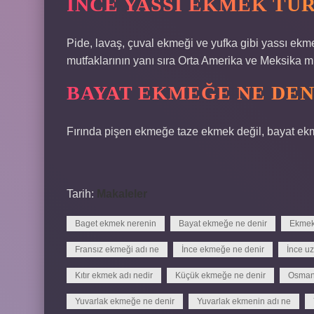
İNCE YASSI EKMEK TÜ
Pide, lavaş, çuval ekmeği ve yufka gibi yassı ekm
mutfaklarının yanı sıra Orta Amerika ve Meksika mu
BAYAT EKMEĞE NE DEN
Fırında pişen ekmeğe taze ekmek değil, bayat ekm
Tarih:
Makaleler
Baget ekmek nerenin
Bayat ekmeğe ne denir
Ekmek 
Fransız ekmeği adı ne
İnce ekmeğe ne denir
İnce u
Kıtır ekmek adı nedir
Küçük ekmeğe ne denir
Osmanl
Yuvarlak ekmeğe ne denir
Yuvarlak ekmenin adı ne