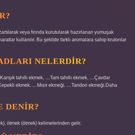
R?
ızartılarak veya fırında kurutularak hazırlanan yumuşak
aharatlar kullanılır. Bu şekilde farklı aromalara sahip krutonlar
ADLARI NELERDIR?
ık tahıllı ekmek. …Tam tahıllı ekmek. …Çavdar
epekli ekmek. …Mısır ekmeği. …Tandori ekmeği.Daha
E DENIR?
epmek‎ (epmek), ötmek‎ (ötmek) kelimelerinden gelir.