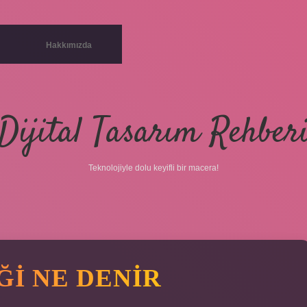
Hakkımızda
Dijital Tasarım Rehber
Teknolojiyle dolu keyifli bir macera!
ĞI NE DENIR