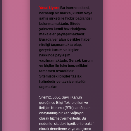
Yasal Uyarı:
Bu internet sitesi,
herhangi bir marka, kurum veya
şahıs şirketi ile hiçbir bağlantısı
bulunmamaktadır. Sitede
yalnızca kendi hazırladığımız
makaleler paylaşılmaktadır.
Burada yer alan içerikler haber
niteliği taşımamakta olup,
gerçek kurum ve kişiler
hakkında paylaşım
yapılmamaktadır. Gerçek kurum
ve kişiler ile isim benzerlikleri
tamamen tesadüfidir.
Sitemizdeki bilgiler taslak
halindedir ve tavsiye niteliği
taşımazlar.
Sitemiz, 5651 Sayılı Kanun
gereğince Bilgi Teknolojileri ve
İletişim Kurumu (BTK) tarafından
onaylanmış bir Yer Sağlayıcı
olarak hizmet vermektedir. Bu
nedenle, sitedeki içerikleri proaktif
olarak denetleme veya araştırma