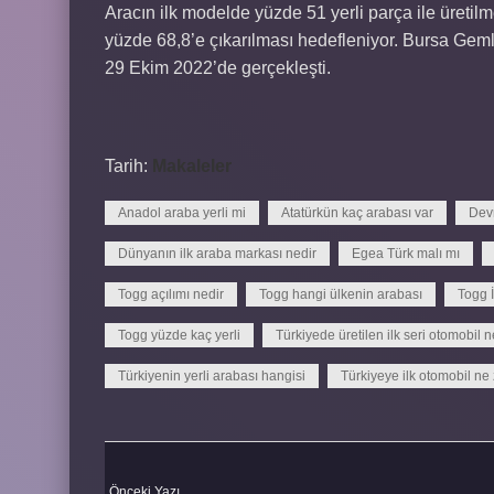
Aracın ilk modelde yüzde 51 yerli parça ile üretilm
yüzde 68,8’e çıkarılması hedefleniyor. Bursa Gemli
29 Ekim 2022’de gerçekleşti.
Tarih:
Makaleler
Anadol araba yerli mi
Atatürkün kaç arabası var
Devr
Dünyanın ilk araba markası nedir
Egea Türk malı mı
Togg açılımı nedir
Togg hangi ülkenin arabası
Togg İ
Togg yüzde kaç yerli
Türkiyede üretilen ilk seri otomobil n
Türkiyenin yerli arabası hangisi
Türkiyeye ilk otomobil ne
Önceki Yazı