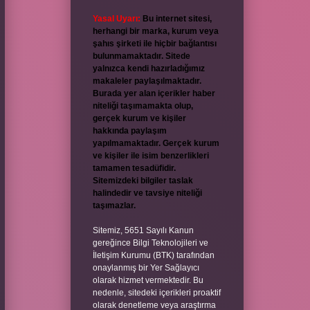
Yasal Uyarı:
Bu internet sitesi,
herhangi bir marka, kurum veya
şahıs şirketi ile hiçbir bağlantısı
bulunmamaktadır. Sitede
yalnızca kendi hazırladığımız
makaleler paylaşılmaktadır.
Burada yer alan içerikler haber
niteliği taşımamakta olup,
gerçek kurum ve kişiler
hakkında paylaşım
yapılmamaktadır. Gerçek kurum
ve kişiler ile isim benzerlikleri
tamamen tesadüfidir.
Sitemizdeki bilgiler taslak
halindedir ve tavsiye niteliği
taşımazlar.
Sitemiz, 5651 Sayılı Kanun
gereğince Bilgi Teknolojileri ve
İletişim Kurumu (BTK) tarafından
onaylanmış bir Yer Sağlayıcı
olarak hizmet vermektedir. Bu
nedenle, sitedeki içerikleri proaktif
olarak denetleme veya araştırma