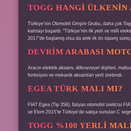
TOGG HANGI ÜLKENIN 
Türkiye’nin Otomobil Girişim Grubu, daha çok To
kalmayı başardı. “Türkiye’nin ilk yerli ve milli ele
2017’de başlamış olsa da artık ilk ön sipariş süreç
DEVRIM ARABASI MOTO
Aracın elektrik aksamı, diferansiyel dişlileri, mafsa
fonksiyon ve mekanik aksamları yerli üretimdi.
EGEA TÜRK MALI MI?
FIAT Egea (Tip 356), İtalyan otomobil üreticisi FIA
ve Ekim 2015’te Türkiye’de satışa sunulan C segme
TOGG %100 YERLI MALI