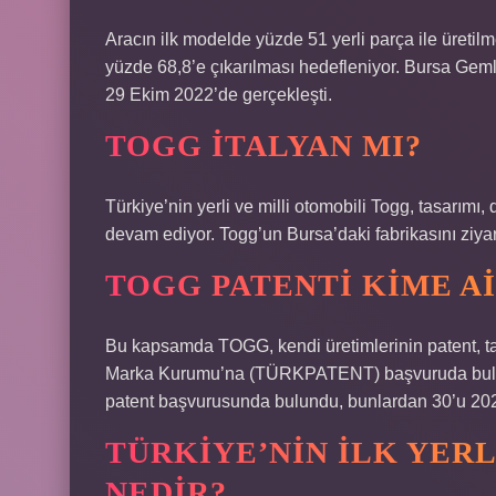
Aracın ilk modelde yüzde 51 yerli parça ile üretilm
yüzde 68,8’e çıkarılması hedefleniyor. Bursa Gemli
29 Ekim 2022’de gerçekleşti.
TOGG İTALYAN MI?
Türkiye’nin yerli ve milli otomobili Togg, tasarımı
devam ediyor. Togg’un Bursa’daki fabrikasını ziyare
TOGG PATENTI KIME AI
Bu kapsamda TOGG, kendi üretimlerinin patent, tas
Marka Kurumu’na (TÜRKPATENT) başvuruda bul
patent başvurusunda bulundu, bunlardan 30’u 20
TÜRKIYE’NIN ILK YERL
NEDIR?