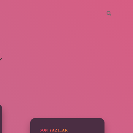
i
SIDEBAR
ilbet giriş yap
SON YAZILAR