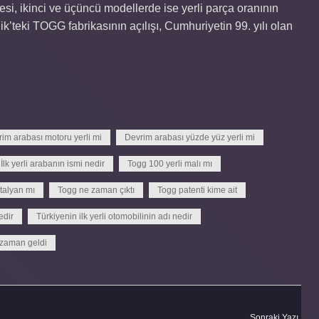
esi, ikinci ve üçüncü modellerde ise yerli parça oranının
k’teki TOGG fabrikasının açılışı, Cumhuriyetin 99. yılı olan
im arabası motoru yerli mi
Devrim arabası yüzde yüz yerli mi
İlk yerli arabanın ismi nedir
Togg 100 yerli malı mı
talyan mı
Togg ne zaman çıktı
Togg patenti kime ait
edir
Türkiyenin ilk yerli otomobilinin adı nedir
 zaman geldi
Sonraki Yazı