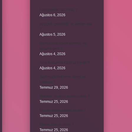
Fare yemek caiz midir ?
Ağustos 6, 2026
Ayçiçeği çekirdeği ne zaman olur
?
Ağustos 5, 2026
Bulmacada köken bilimsel ne
anlama gelir ?
Ağustos 4, 2026
Arca Savunma CEO’su kimdir ?
Ağustos 4, 2026
Zeytinyağı bekleme süresi ne
kadardır ?
Temmuz 29, 2026
Merzifon isminin anlamı nedir ?
Temmuz 25, 2026
Klozet neden sürekli tıkanır ?
Temmuz 25, 2026
Ethem Efendi nereli ?
Temmuz 25, 2026