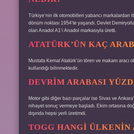
Türkiye’nin ilk otomobilleri yabancı markalardan i
dönüm noktası 1954’te yaşandı. Devlet Demiryolları
olan Anadol A1’i Anadol markasıyla üretti.
ATATÜRK’ÜN KAÇ ARAB
Mustafa Kemal Atatürk’ün tören ve makam aracı ola
kullandığı bilinmektedir.
DEVRIM ARABASI YÜZD
Motor gibi diğer bazı parçalar ise Sivas ve Ankar
nihayet sonuç vermeye başladı. Ekim ortasına doğr
dışında hepsi yerli üretimdi.
TOGG HANGI ÜLKENIN 