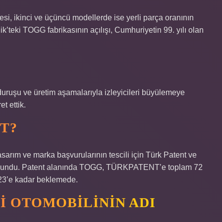
esi, ikinci ve üçüncü modellerde ise yerli parça oranının
k’teki TOGG fabrikasının açılışı, Cumhuriyetin 99. yılı olan
, duruşu ve üretim aşamalarıyla izleyicileri büyülemeye
t ettik.
T?
arım ve marka başvurularının tescili için Türk Patent ve
undu. Patent alanında TOGG, TÜRKPATENT’e toplam 72
23’e kadar beklemede.
I OTOMOBILININ ADI