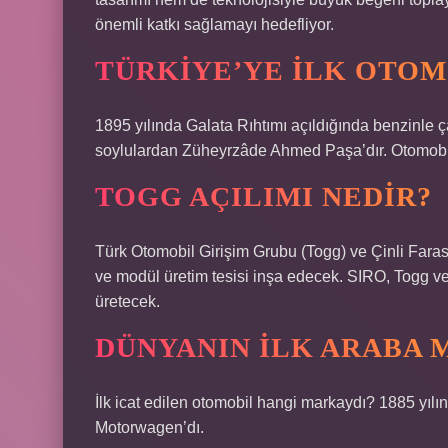
önemli katkı sağlamayı hedefliyor.
TÜRKIYE’YE ILK OTOM
1895 yılında Galata Rıhtımı açıldığında benzinle ça
soylulardan Züheyrzâde Ahmed Paşa’dır. Otomobilin
TOGG AÇILIMI NEDIR?
Türk Otomobil Girişim Grubu (Togg) ve Çinli Farasis 
ve modül üretim tesisi inşa edecek. SIRO, Togg ve 
üretecek.
DÜNYANIN ILK ARABA 
İlk icat edilen otomobil hangi markaydı? 1885 yılın
Motorwagen’dı.