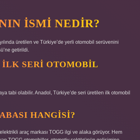
NIN ISMI NEDIR?
lında üretilen ve Türkiye’de yerli otomobil serüvenini
ne getirildi.
 ILK SERI OTOMOBIL
ya tabi olabilir. Anadol, Türkiye’de seri üretilen ilk otomobil
ABASI HANGISI?
i elektrikli araç markası TOGG ilgi ve alaka görüyor. Hem
ayan TOGG otomobiller, otomotiv sektörünün gelişimine