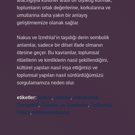
aracılığıyla kültürler arası bir diyalog kurmak,
toplumların ortak değerlerine, korkularına ve
umutlarına daha yakın bir anlayış
geliştirmemize olanak sağlar.
Nakus ve İzmihlal’in taşıdığı derin sembolik
anlamlar, sadece bir dilsel ifade olmanın
ötesine geçer. Bu kavramlar, toplumsal
ritüellerin ve kimliklerin nasıl şekillendiğini,
kültürel yapıları nasıl inşa ettiğimizi ve
toplumsal yapıları nasıl sürdürdüğümüzü
sorgulamamıza neden olur.
etiketler:
Nakus
,
İzmihlal
,
Antropolojik
Perspektif
,
Ritüeller ve Semboller
,
Toplumsal
Kimlik
,
Kültürel Anlamlar