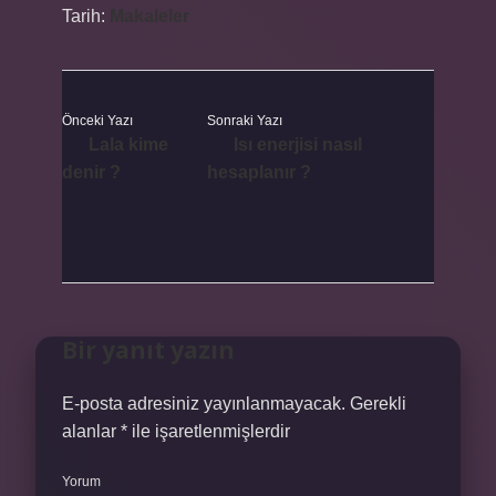
Tarih:
Makaleler
Önceki Yazı
Sonraki Yazı
Lala kime
Isı enerjisi nasıl
denir ?
hesaplanır ?
Bir yanıt yazın
E-posta adresiniz yayınlanmayacak.
Gerekli
alanlar
*
ile işaretlenmişlerdir
Yorum