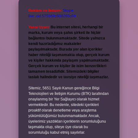
Reklam ve İletişim:
Skype:
live:.cid.575569c608265c69
Yasal Uyarı:
Bu internet sitesi, herhangi bir
marka, kurum veya şahıs şirketi ile hiçbir
bağlantısı bulunmamaktadır. Sitede yalnızca
kendi hazırladığımız makaleler
paylaşılmaktadır. Burada yer alan içerikler
haber niteliği taşımamakta olup, gerçek kurum
ve kişiler hakkında paylaşım yapılmamaktadır.
Gerçek kurum ve kişiler ile isim benzerlikleri
tamamen tesadüfidir. Sitemizdeki bilgiler
taslak halindedir ve tavsiye niteliği taşımazlar.
Sitemiz, 5651 Sayılı Kanun gereğince Bilgi
Teknolojileri ve İletişim Kurumu (BTK) tarafından
onaylanmış bir Yer Sağlayıcı olarak hizmet
vermektedir. Bu nedenle, sitedeki içerikleri
proaktif olarak denetleme veya araştırma
yükümlülüğümüz bulunmamaktadır. Ancak,
üyelerimiz yazdıkları içeriklerin sorumluluğunu
taşımakta olup, siteye üye olarak bu
sorumluluğu kabul etmiş sayılırlar.