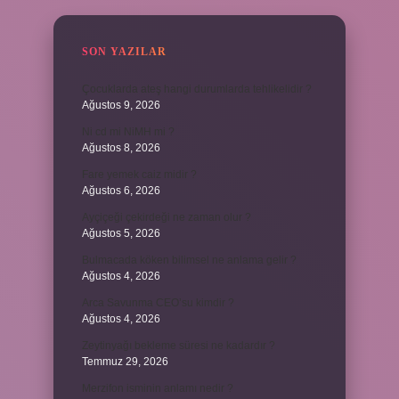
SON YAZILAR
Çocuklarda ateş hangi durumlarda tehlikelidir ?
Ağustos 9, 2026
Ni cd mi NiMH mi ?
Ağustos 8, 2026
Fare yemek caiz midir ?
Ağustos 6, 2026
Ayçiçeği çekirdeği ne zaman olur ?
Ağustos 5, 2026
Bulmacada köken bilimsel ne anlama gelir ?
Ağustos 4, 2026
Arca Savunma CEO’su kimdir ?
Ağustos 4, 2026
Zeytinyağı bekleme süresi ne kadardır ?
Temmuz 29, 2026
Merzifon isminin anlamı nedir ?