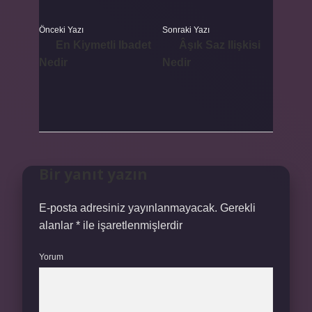
Önceki Yazı
Sonraki Yazı
En Kiymetli Ibadet
Âşık Saz Ilişkisi
Nedir
Nedir
Bir yanıt yazın
E-posta adresiniz yayınlanmayacak.
Gerekli
alanlar
*
ile işaretlenmişlerdir
Yorum