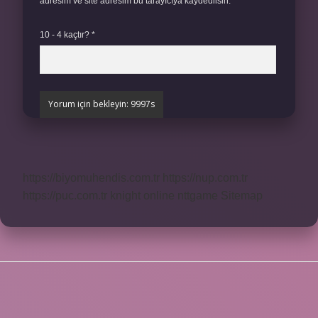
adresim ve site adresim bu tarayıcıya kaydedilsin.
10 - 4 kaçtır?
*
https://biyomuhendis.com.tr
https://nup.com.tr
https://puc.com.tr
knight online
nttgame
Sitemap
SIDEBAR