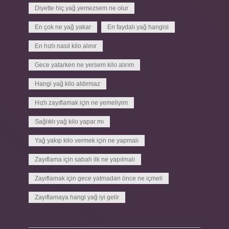
Diyette hiç yağ yemezsem ne olur
En çok ne yağ yakar
En faydalı yağ hangisi
En hızlı nasıl kilo alınır
Gece yatarken ne yersem kilo alırım
Hangi yağ kilo aldırmaz
Hızlı zayıflamak için ne yemeliyim
Sağlıklı yağ kilo yapar mı
Yağ yakıp kilo vermek için ne yapmalı
Zayıflama için sabah ilk ne yapılmalı
Zayıflamak için gece yatmadan önce ne içmeli
Zayıflamaya hangi yağ iyi gelir