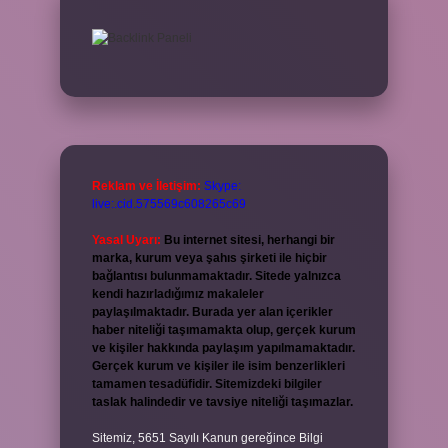
Reklam ve İletişim:
Skype:
live:.cid.575569c608265c69
Yasal Uyarı:
Bu internet sitesi, herhangi bir
marka, kurum veya şahıs şirketi ile hiçbir
bağlantısı bulunmamaktadır. Sitede yalnızca
kendi hazırladığımız makaleler
paylaşılmaktadır. Burada yer alan içerikler
haber niteliği taşımamakta olup, gerçek kurum
ve kişiler hakkında paylaşım yapılmamaktadır.
Gerçek kurum ve kişiler ile isim benzerlikleri
tamamen tesadüfidir. Sitemizdeki bilgiler
taslak halindedir ve tavsiye niteliği taşımazlar.
Sitemiz, 5651 Sayılı Kanun gereğince Bilgi