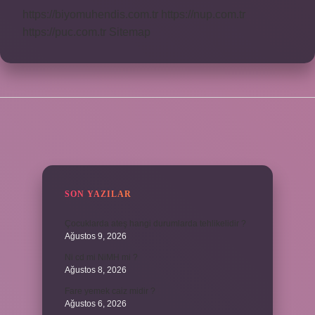
https://biyomuhendis.com.tr
https://nup.com.tr
https://puc.com.tr
Sitemap
SIDEBAR
SON YAZILAR
Çocuklarda ateş hangi durumlarda tehlikelidir ?
Ağustos 9, 2026
Ni cd mi NiMH mi ?
Ağustos 8, 2026
Fare yemek caiz midir ?
Ağustos 6, 2026