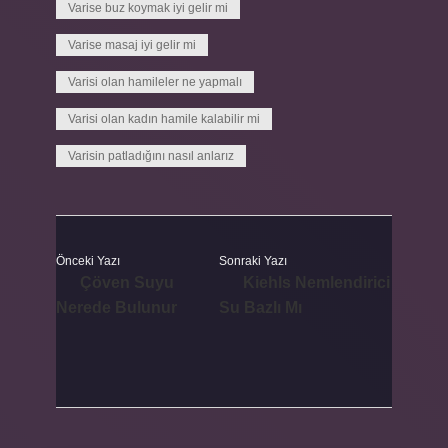
Varise buz koymak iyi gelir mi
Varise masaj iyi gelir mi
Varisi olan hamileler ne yapmalı
Varisi olan kadın hamile kalabilir mi
Varisin patladığını nasıl anlarız
Önceki Yazı
Sonraki Yazı
Çöven Suyu
Kiehls Nemlendirici
Nerede Bulunur
Su Bazlı Mı