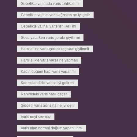
Gebelikte vajinada varis tehlikeli mi
Gebelikte vajinal varis ağrısına ne iyi gelir
Gebelikte vajinal varis tehlikeli mi
Gece yatarken varis çorabı giyilir mi
Hamilelikte varis çorabı kaç saat giyilmeli
Hamilelikte varis varsa ne yapmalı
Kadın doğum hapı varis yapar mı
Kan sulandirici varise iyi gelir mi
Rahimdeki varis nasıl geçer
Şiddetli varis ağrısına ne iyi gelir
Varis neyi sevmez
Varis olan normal doğum yapabilir mi