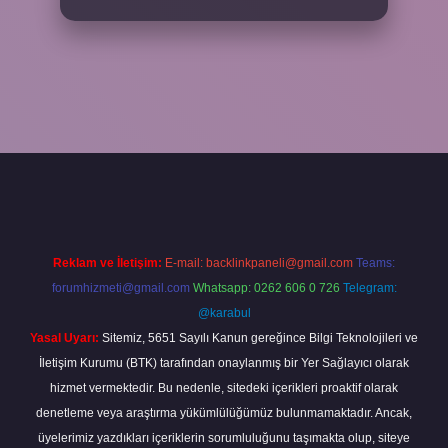
 yap
Reklam ve İletişim:
E-mail:
backlinkpaneli@gmail.com
Teams:
forumhizmeti@gmail.com
Whatsapp: 0262 606 0 726
Telegram:
@karabul
Yasal Uyarı:
Sitemiz, 5651 Sayılı Kanun gereğince Bilgi Teknolojileri ve
İletişim Kurumu (BTK) tarafından onaylanmış bir Yer Sağlayıcı olarak
hizmet vermektedir. Bu nedenle, sitedeki içerikleri proaktif olarak
denetleme veya araştırma yükümlülüğümüz bulunmamaktadır. Ancak,
üyelerimiz yazdıkları içeriklerin sorumluluğunu taşımakta olup, siteye