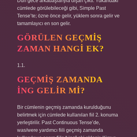
Dün gece arkadaşlarıyla dışarı çıktı. Yukarıdaki
cümlede görülebileceği gibi, Simple Past
Tense’te; özne önce gelir, yüklem sonra gelir ve
tamamlayıcı en son gelir.
GÖRÜLEN GEÇMIŞ
ZAMAN HANGI EK?
1.1.
GEÇMIŞ ZAMANDA
ING GELIR MI?
Bir cümlenin geçmiş zamanda kurulduğunu
belirtmek için cümlede kullanılan fiil 2. konuma
yerleştirilir. Past Continuous Tense’de,
was/were yardımcı fiili geçmiş zamanda