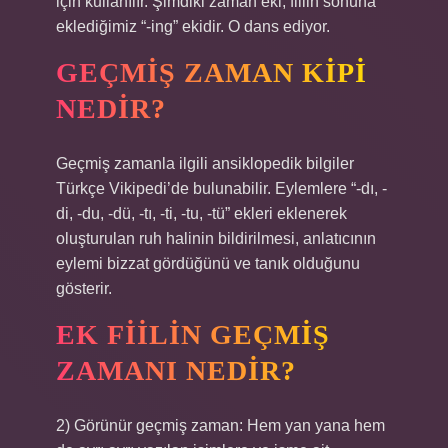
için kullanılır. Şimdiki zaman eki, fiilin sonuna
eklediğimiz “-ing” ekidir. O dans ediyor.
GEÇMIŞ ZAMAN KIPI
NEDIR?
Geçmiş zamanla ilgili ansiklopedik bilgiler
Türkçe Vikipedi’de bulunabilir. Eylemlere “-dı, -
di, -du, -dü, -tı, -ti, -tu, -tü” ekleri eklenerek
oluşturulan ruh halinin bildirilmesi, anlatıcının
eylemi bizzat gördüğünü ve tanık olduğunu
gösterir.
EK FIILIN GEÇMIŞ
ZAMANI NEDIR?
2) Görünür geçmiş zaman: Hem yan yana hem