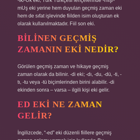
-Ik/-Uk eki, Türk Türkçesi lehçelerinde -mIş/-
mUş eki yerine hem duyulan geçmiş zaman eki
hem de sıfat işlevinde fiilden isim oluşturan ek
olarak kullanılmaktadır. Fiil son eki.
BILINEN GEÇMIŞ
ZAMANIN EKI NEDIR?
Görülen geçmiş zaman ve hikaye geçmiş
zaman olarak da bilinir. -di eki; -dı, -du, -dü, -ti, -
tı, -tu veya -tü biçimlerinden birini alabilir. -di
ekinden sonra – varsa – ilgili kişi eki gelir.
ED EKI NE ZAMAN
GELIR?
İngilizcede, “-ed” eki düzenli fiillere geçmiş