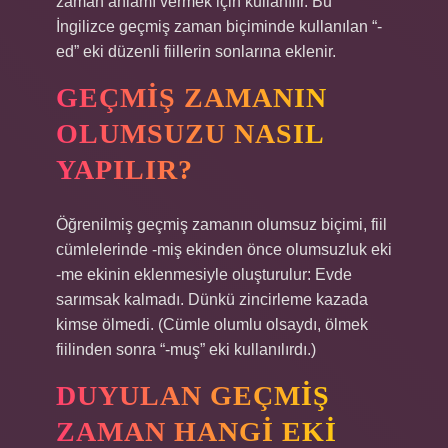
zaman anlamı vermek için kullanılır. Bu
İngilizce geçmiş zaman biçiminde kullanılan “-
ed” eki düzenli fiillerin sonlarına eklenir.
GEÇMIŞ ZAMANIN
OLUMSUZU NASIL
YAPILIR?
Öğrenilmiş geçmiş zamanın olumsuz biçimi, fiil
cümlelerinde -miş ekinden önce olumsuzluk eki
-me ekinin eklenmesiyle oluşturulur: Evde
sarımsak kalmadı. Dünkü zincirleme kazada
kimse ölmedi. (Cümle olumlu olsaydı, ölmek
fiilinden sonra “-muş” eki kullanılırdı.)
DUYULAN GEÇMIŞ
ZAMAN HANGI EKI