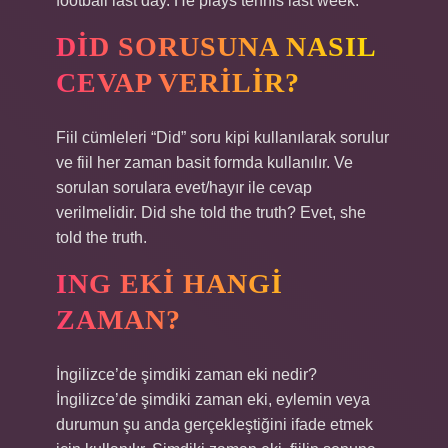
football last day. He plays tennis last week.
DID SORUSUNA NASIL
CEVAP VERILIR?
Fiil cümleleri “Did” soru kipi kullanılarak sorulur
ve fiil her zaman basit formda kullanılır. Ve
sorulan sorulara evet/hayır ile cevap
verilmelidir. Did she told the truth? Evet, she
told the truth.
ING EKI HANGI
ZAMAN?
İngilizce’de şimdiki zaman eki nedir?
İngilizce’de şimdiki zaman eki, eylemin veya
durumun şu anda gerçekleştiğini ifade etmek