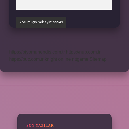
https://biyomuhendis.com.tr
https://nup.com.tr
https://puc.com.tr
knight online
nttgame
Sitemap
SIDEBAR
SON YAZILAR