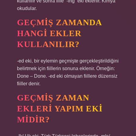
kullanılır ve sonra fiile “-ing” eki eklenir. Kimya
okudular.
GEÇMIŞ ZAMANDA
HANGI EKLER
KULLANILIR?
-ed eki, bir eylemin geçmişte gerçekleştirildiğini
belirtmek için fiillerin sonuna eklenir. Örneğin:
Done – Done. -ed eki olmayan fiillere düzensiz
fiiller denir.
GEÇMIŞ ZAMAN
EKLERI YAPIM EKI
MIDIR?