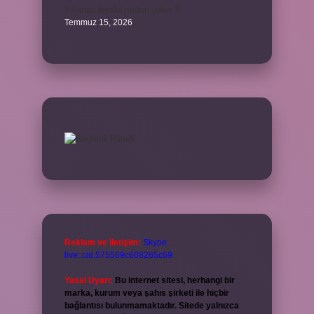
Yıkanan kıyafet neden çeker ?
Temmuz 15, 2026
Reklam ve İletişim:
Skype:
live:.cid.575569c608265c69
Yasal Uyarı:
Bu internet sitesi, herhangi bir
marka, kurum veya şahıs şirketi ile hiçbir
bağlantısı bulunmamaktadır. Sitede yalnızca