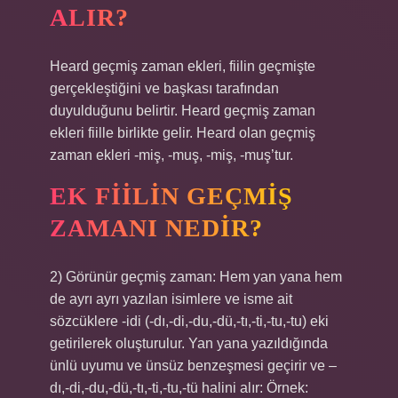
ALIR?
Heard geçmiş zaman ekleri, fiilin geçmişte
gerçekleştiğini ve başkası tarafından
duyulduğunu belirtir. Heard geçmiş zaman
ekleri fiille birlikte gelir. Heard olan geçmiş
zaman ekleri -miş, -muş, -miş, -muş’tur.
EK FIILIN GEÇMIŞ
ZAMANI NEDIR?
2) Görünür geçmiş zaman: Hem yan yana hem
de ayrı ayrı yazılan isimlere ve isme ait
sözcüklere -idi (-dı,-di,-du,-dü,-tı,-ti,-tu,-tu) eki
getirilerek oluşturulur. Yan yana yazıldığında
ünlü uyumu ve ünsüz benzeşmesi geçirir ve –
dı,-di,-du,-dü,-tı,-ti,-tu,-tü halini alır: Örnek: