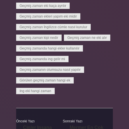
Geçmiş zaman eki kaça ayrılır
Geçmiş zaman ekleri yapım eki midir
Geçmiş zaman İngilizce cümle nasıl kurulur
Geçmiş zaman kipi nedir
Geçmiş zaman ne eki alır
Geçmiş zamanda hangi ekler kullanılır
Geçmiş zamanda ing gelir mi
Geçmiş zamanın olumsuzu nasıl yapılır
Görülen geçmiş zaman hangi ek
Ing eki hangi zaman
Önceki Yazı
Sonraki Yazı
Cinler Insana
Mermer En Çok