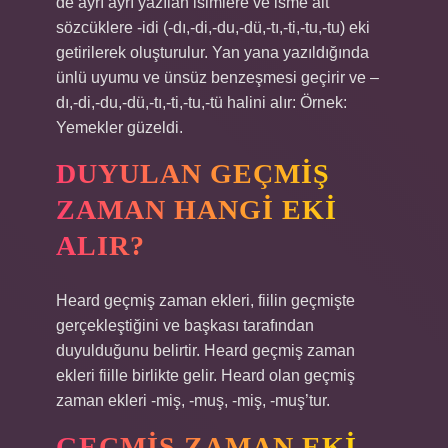
de ayrı ayrı yazılan isimlere ve isme ait
sözcüklere -idi (-dı,-di,-du,-dü,-tı,-ti,-tu,-tu) eki
getirilerek oluşturulur. Yan yana yazıldığında
ünlü uyumu ve ünsüz benzeşmesi geçirir ve –
dı,-di,-du,-dü,-tı,-ti,-tu,-tü halini alır: Örnek:
Yemekler güzeldi.
DUYULAN GEÇMIŞ
ZAMAN HANGI EKI
ALIR?
Heard geçmiş zaman ekleri, fiilin geçmişte
gerçekleştiğini ve başkası tarafından
duyulduğunu belirtir. Heard geçmiş zaman
ekleri fiille birlikte gelir. Heard olan geçmiş
zaman ekleri -miş, -muş, -miş, -muş’tur.
GEÇMIŞ ZAMAN EKI