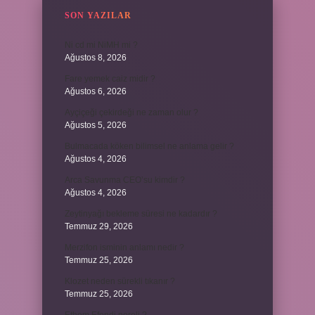
SON YAZILAR
Ni cd mi NiMH mi ?
Ağustos 8, 2026
Fare yemek caiz midir ?
Ağustos 6, 2026
Ayçiçeği çekirdeği ne zaman olur ?
Ağustos 5, 2026
Bulmacada köken bilimsel ne anlama gelir ?
Ağustos 4, 2026
Arca Savunma CEO’su kimdir ?
Ağustos 4, 2026
Zeytinyağı bekleme süresi ne kadardır ?
Temmuz 29, 2026
Merzifon isminin anlamı nedir ?
Temmuz 25, 2026
Klozet neden sürekli tıkanır ?
Temmuz 25, 2026