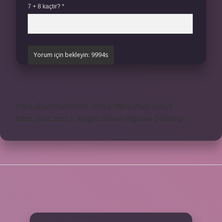
7 + 8 kaçtır?
*
https://biyomuhendis.com.tr
https://nup.com.tr
https://puc.com.tr
knight online
nttgame
Sitemap
SIDEBAR