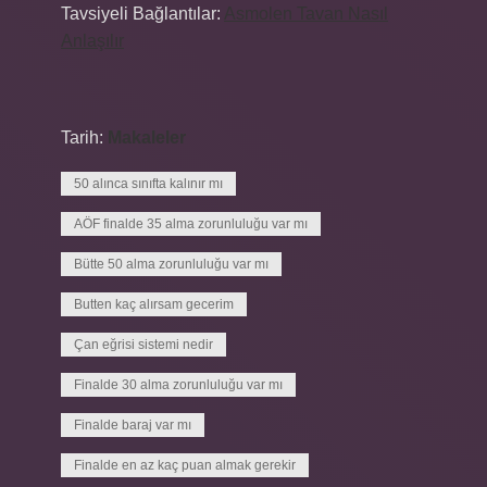
Tavsiyeli Bağlantılar:
Asmolen Tavan Nasıl
Anlaşılır
Tarih:
Makaleler
50 alınca sınıfta kalınır mı
AÖF finalde 35 alma zorunluluğu var mı
Bütte 50 alma zorunluluğu var mı
Butten kaç alırsam gecerim
Çan eğrisi sistemi nedir
Finalde 30 alma zorunluluğu var mı
Finalde baraj var mı
Finalde en az kaç puan almak gerekir