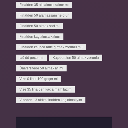
Finalden 35 altı alınca kalınır mı
Finalden 50 alamazsam ne olur
Finalden 50 almak şart mı
Finalden kaç alınca kalınır
Finalden kalınca büte girmek zorunlu mu
İaü dd geçer mi
Kaç dersten 50 almak zorunlu
Üniversitede 50 almak iyi mi
Vize 0 final 100 geçer mi
Vize 35 finalden kaç almam lazım
Vizeden 13 aldım finalden kaç almalıyım