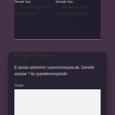
Önceki Yazı
Sonraki Yazı
Bisiklet Sürmek
Almanca Ders
Spor Mudur
Kitabi Ne Demek
Bir yanıt yazın
E-posta adresiniz yayınlanmayacak.
Gerekli
alanlar
*
ile işaretlenmişlerdir
Yorum