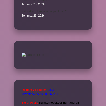
Ethem Efendi nereli ?
Temmuz 25, 2026
Kalp atışı yükselince ne yapılmalı ?
Temmuz 23, 2026
Reklam ve İletişim:
Skype:
live:.cid.575569c608265c69
Yasal Uyarı:
Bu internet sitesi, herhangi bir