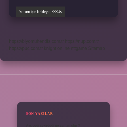
https://biyomuhendis.com.tr
https://nup.com.tr
https://puc.com.tr
knight online
nttgame
Sitemap
SIDEBAR
SON YAZILAR
Ayçiçeği çekirdeği ne zaman olur ?