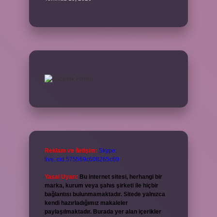
Reklam ve İletişim:
Skype:
live:.cid.575569c608265c69
Yasal Uyarı:
Bu internet sitesi, herhangi bir
marka, kurum veya şahıs şirketi ile hiçbir
bağlantısı bulunmamaktadır. Sitede yalnızca
kendi hazırladığımız makaleler
paylaşılmaktadır. Burada yer alan içerikler