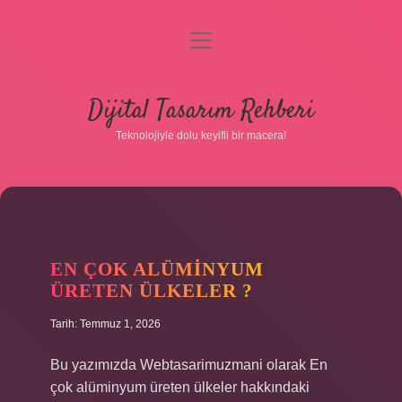
menüyü
aç
Anasayfa
Dijital Tasarım Rehberi
Gizlilik Politikası
Teknolojiyle dolu keyifli bir macera!
Yasal Uyarı
Hakkımızda
EN ÇOK ALÜMINYUM
ÜRETEN ÜLKELER ?
Tarih: Temmuz 1, 2026
Bu yazımızda Webtasarimuzmani olarak En
çok alüminyum üreten ülkeler hakkındaki