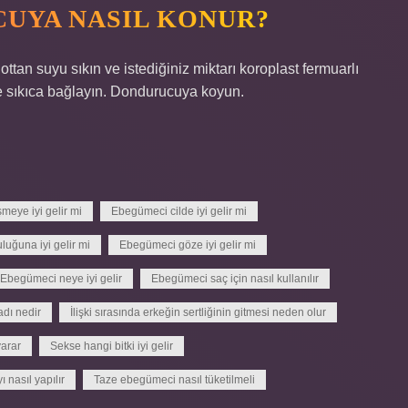
UYA NASIL KONUR?
tan suyu sıkın ve istediğiniz miktarı koroplast fermuarlı
ve sıkıca bağlayın. Dondurucuya koyun.
meye iyi gelir mi
Ebegümeci cilde iyi gelir mi
uğuna iyi gelir mi
Ebegümeci göze iyi gelir mi
Ebegümeci neye iyi gelir
Ebegümeci saç için nasıl kullanılır
dı nedir
İlişki sırasında erkeğin sertliğinin gitmesi neden olur
yarar
Sekse hangi bitki iyi gelir
 nasıl yapılır
Taze ebegümeci nasıl tüketilmeli