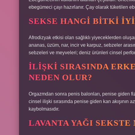
ebegümeci çayı hazırlanır. Çay olarak tüketilen e
SEKSE HANGI BITKI IY
Afrodizyak etkisi olan sağlıklı yiyeceklerden olu
ananas, üzüm, nar, incir ve karpuz, sebzeler ar
sebzeleri ve meyveleri; deniz ürünleri cinsel perfor
İLIŞKI SIRASINDA ERK
NEDEN OLUR?
Orgazmdan sonra penis balonları, penise giden fizy
cinsel ilişki sırasında penise giden kan akışının
kaybolmasıdır.
LAVANTA YAĞI SEKSTE 