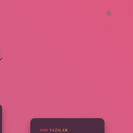
i
SIDEBAR
ilbet giriş yap
SON YAZILAR