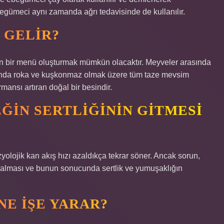
begümeci aynı zamanda ağrı tedavisinde de kullanılır.
I GELIR?
şan bir menü oluşturmak mümkün olacaktır. Meyveler arasında
asında roka ve kuşkonmaz olmak üzere tüm taze mevsim
mansı artıran doğal bir besindir.
EĞIN SERTLIĞININ GITMESI
olojik kan akış hızı azaldıkça tekrar söner. Ancak sorun,
 azalması ve bunun sonucunda sertlik ve yumuşaklığın
NE IŞE YARAR?