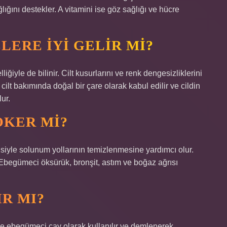
lığını destekler. A vitamini ise göz sağlığı ve hücre
LERE IYI GELIR MI?
iyle de bilinir. Cilt kusurlarını ve renk dengesizliklerini
ilt bakımında doğal bir çare olarak kabul edilir ve cildin
ur.
ÖKER MI?
isiyle solunum yollarının temizlenmesine yardımcı olur.
 Ebegümeci öksürük, bronşit, astım ve boğaz ağrısı
R MI?
kle ebegümeci çay olarak kullanılır ve demlenerek