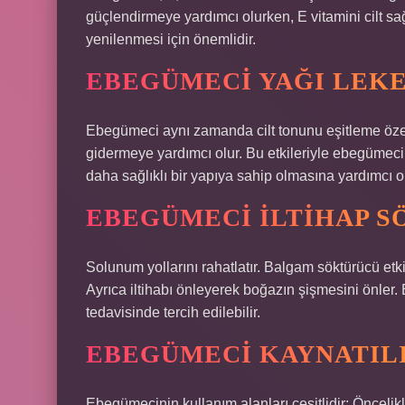
güçlendirmeye yardımcı olurken, E vitamini cilt sağ
yenilenmesi için önemlidir.
EBEGÜMECI YAĞI LEKE
Ebegümeci aynı zamanda cilt tonunu eşitleme özelliğ
gidermeye yardımcı olur. Bu etkileriyle ebegümeci c
daha sağlıklı bir yapıya sahip olmasına yardımcı ol
EBEGÜMECI ILTIHAP S
Solunum yollarını rahatlatır. Balgam söktürücü etk
Ayrıca iltihabı önleyerek boğazın şişmesini önler.
tedavisinde tercih edilebilir.
EBEGÜMECI KAYNATILI
Ebegümecinin kullanım alanları çeşitlidir: Önceli