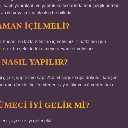
i, saplı yaprakları ve yaprak koltuklarında mor çizgili pembe
 iki veya çok yıllık otsu bir bitkidir.
AMAN IÇILMELI?
incan, en fazla 2 fincan içmelisiniz. 1 hafta her gün
vererek bu şekilde tüketmeye devam etmelisiniz.
NASIL YAPILIR?
ığı çiçek, yaprak ve sap; 250 ml soğuk suya dökülür, karışım
 ortamda bekletilir. Demlenen çay ısıtılır ve içilmeden önce
ÜMECI IYI GELIR MI?
ci çayı size iyi gelecektir.