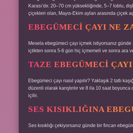
Karası’dır. 20–70 cm yüksekliğinde, 5–7 loblu, dişl
çiçekleri olan, Mayıs-Ekim ayları arasında çiçek açan
EBEGÜMECI ÇAYI NE Z
Mesela ebegümeci çayı içmek istiyorsanız günde 1 f
içtikten sonra 5-6 gün hiç içmemeli ve sonra ara 
TAZE EBEGÜMECI ÇAYI 
Ebegümeci çayı nasıl yapılır? Yaklaşık 2 tatlı kaş
düzenli olarak karıştırılır ve 8 ila 10 saat boyunca
içilir.
SES KISIKLIĞINA EBEG
Ses kısıklığı çekiyorsanız günde bir fincan ebegüme