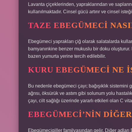
Lavanta çiçeklerinden, yapraklarından ve sapları
kullanılmaktadır. Cinsel gücü artırır ve cinsel isteği 
TAZE EBEGÜMECI NASI
Ebegümeci yaprakları çiğ olarak salatalarda kullanı
bamyanınkine benzer mukuslu bir doku oluşturur.
bazen yumurta yerine tercih edilebilir.
KURU EBEGÜMECI NE I
Bu nedenle ebegümeci çayı; bağışıklık sistemini
ağrısı, öksürük ve astım gibi solunum yolu hastalı
çayı, cilt sağlığı üzerinde yararlı etkileri olan C vita
EBEGÜMECI’NIN DIĞER
Ebegümecigiller familyasından gelir. Diğer adla