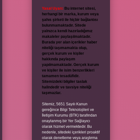
Yasal Uyarı:
Bu internet sitesi,
herhangi bir marka, kurum veya
şahıs şirketi ile hiçbir bağlantısı
bulunmamaktadır. Sitede
yalnızca kendi hazırladığımız
makaleler paylaşılmaktadır.
Burada yer alan içerikler haber
niteliği taşımamakta olup,
gerçek kurum ve kişiler
hakkında paylaşım
yapılmamaktadır. Gerçek kurum
ve kişiler ile isim benzerlikleri
tamamen tesadüfidir.
Sitemizdeki bilgiler taslak
halindedir ve tavsiye niteliği
taşımazlar.
Sitemiz, 5651 Sayılı Kanun
gereğince Bilgi Teknolojileri ve
İletişim Kurumu (BTK) tarafından
onaylanmış bir Yer Sağlayıcı
olarak hizmet vermektedir. Bu
nedenle, sitedeki içerikleri proaktif
olarak denetleme veya araştırma