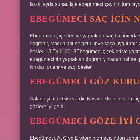
farklı fayda sunar. İşte ebegümeci çayının tüm fayda
EBEGÜMECI SAÇ IÇIN 
Ebegümeci çiçekleri ve yaprakları saç bakımında 
doğranır, macun haline getirilir ve saça uygulanır. 
besler. 13 Eylül 2018Ebegümeci çiçekleri ve yapra
ebegümecinin yaprakları doğranır, macun haline get
kırıkları onarır ve saçı besler.
EBEGÜMECI GÖZ KURUL
Sakinleştirici etkisi vardır. Kas ve iskelet sistemi
gözlere iyi gelir.
EBEGÜMECI GÖZE IYI 
Ebegümeci, A, C ve E vitaminleri açısından zengin bi