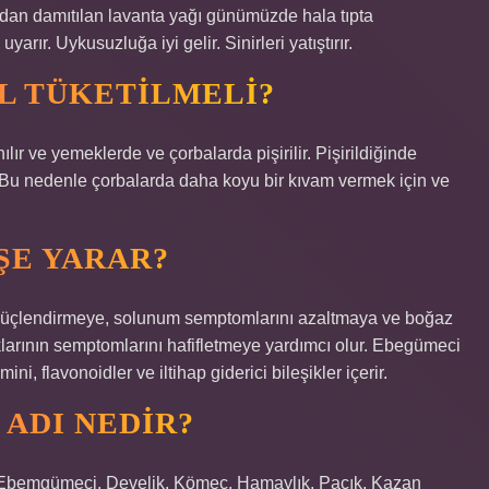
ndan damıtılan lavanta yağı günümüzde hala tıpta
uyarır. Uykusuzluğa iyi gelir. Sinirleri yatıştırır.
L TÜKETILMELI?
lır ve yemeklerde ve çorbalarda pişirilir. Pişirildiğinde
 Bu nedenle çorbalarda daha koyu bir kıvam vermek için ve
ŞE YARAR?
 güçlendirmeye, solunum semptomlarını azaltmaya ve boğaz
klarının semptomlarını hafifletmeye yardımcı olur. Ebegümeci
mini, flavonoidler ve iltihap giderici bileşikler içerir.
 ADI NEDIR?
rı Ebemgümeci, Develik, Kömeç, Hamaylık, Paçık, Kazan