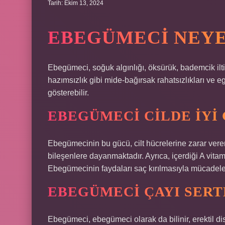
Tarih: Ekim 13, 2024
EBEGÜMECI NEYE 
Ebegümeci, soğuk algınlığı, öksürük, bademcik iltih
hazımsızlık gibi mide-bağırsak rahatsızlıkları ve egz
gösterebilir.
EBEGÜMECI CILDE IYI 
Ebegümecinin bu gücü, cilt hücrelerine zarar veren
bileşenlere dayanmaktadır. Ayrıca, içerdiği A vitam
Ebegümecinin faydaları saç kırılmasıyla mücadeled
EBEGÜMECI ÇAYI SERT
Ebegümeci, ebegümeci olarak da bilinir, erektil d