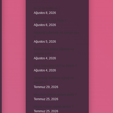
Ni cd mi NiMH mi ?
Ağustos 8, 2026
Fare yemek caiz midir ?
Ağustos 6, 2026
Ayçiçeği çekirdeği ne zaman olur
?
Ağustos 5, 2026
Bulmacada köken bilimsel ne
anlama gelir ?
Ağustos 4, 2026
Arca Savunma CEO’su kimdir ?
Ağustos 4, 2026
Zeytinyağı bekleme süresi ne
kadardır ?
Temmuz 29, 2026
Merzifon isminin anlamı nedir ?
Temmuz 25, 2026
Klozet neden sürekli tıkanır ?
Temmuz 25, 2026