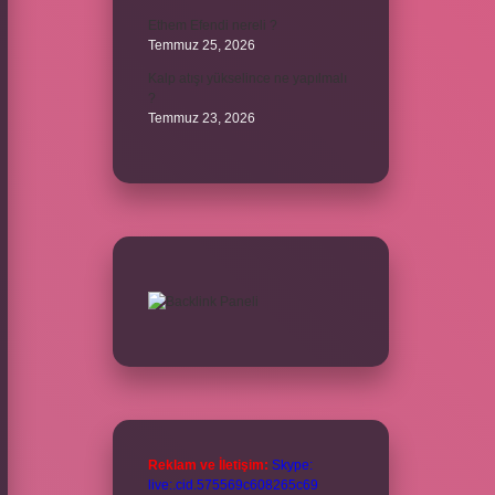
Ethem Efendi nereli ?
Temmuz 25, 2026
Kalp atışı yükselince ne yapılmalı
?
Temmuz 23, 2026
Reklam ve İletişim:
Skype:
live:.cid.575569c608265c69