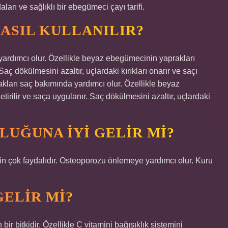
ları ve sağlıklı bir ebegümeci çayı tarifi.
NASIL KULLANILIR?
yardımcı olur. Özellikle beyaz ebegümecinin yaprakları
Saç dökülmesini azaltır, uçlardaki kırıkları onarır ve saçı
kları saç bakımında yardımcı olur. Özellikle beyaz
irilir ve saça uygulanır. Saç dökülmesini azaltır, uçlardaki
UĞUNA IYI GELIR MI?
 için çok faydalıdır. Osteoporozu önlemeye yardımcı olur. Kuru
GELIR MI?
r bitkidir. Özellikle C vitamini bağışıklık sistemini