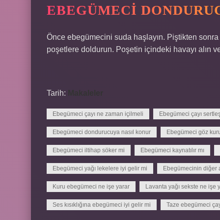
EBEGÜMECI DONDURUC
Önce ebegümecini suda haşlayın. Piştikten sonra ot
poşetlere doldurun. Poşetin içindeki havayı alın 
Tarih:
Makaleler
Ebegümeci çayı ne zaman içilmeli
Ebegümeci çayı sertleş
Ebegümeci dondurucuya nasıl konur
Ebegümeci göz kurul
Ebegümeci iltihap söker mi
Ebegümeci kaynatılır mı
Ebegümeci yağı lekelere iyi gelir mi
Ebegümecinin diğer a
Kuru ebegümeci ne işe yarar
Lavanta yağı sekste ne işe 
Ses kısıklığına ebegümeci iyi gelir mi
Taze ebegümeci çayı