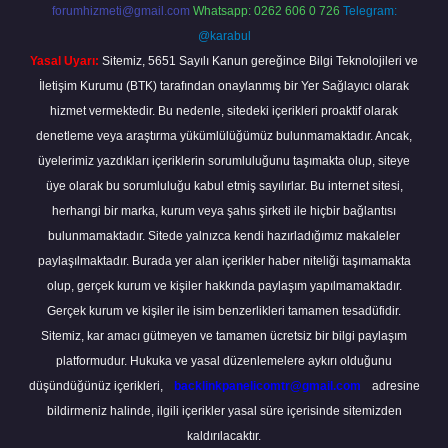
forumhizmeti@gmail.com
Whatsapp: 0262 606 0 726
Telegram:
@karabul
Yasal Uyarı:
Sitemiz, 5651 Sayılı Kanun gereğince Bilgi Teknolojileri ve
İletişim Kurumu (BTK) tarafından onaylanmış bir Yer Sağlayıcı olarak
hizmet vermektedir. Bu nedenle, sitedeki içerikleri proaktif olarak
denetleme veya araştırma yükümlülüğümüz bulunmamaktadır. Ancak,
üyelerimiz yazdıkları içeriklerin sorumluluğunu taşımakta olup, siteye
üye olarak bu sorumluluğu kabul etmiş sayılırlar. Bu internet sitesi,
herhangi bir marka, kurum veya şahıs şirketi ile hiçbir bağlantısı
bulunmamaktadır. Sitede yalnızca kendi hazırladığımız makaleler
paylaşılmaktadır. Burada yer alan içerikler haber niteliği taşımamakta
olup, gerçek kurum ve kişiler hakkında paylaşım yapılmamaktadır.
Gerçek kurum ve kişiler ile isim benzerlikleri tamamen tesadüfidir.
Sitemiz, kar amacı gütmeyen ve tamamen ücretsiz bir bilgi paylaşım
platformudur. Hukuka ve yasal düzenlemelere aykırı olduğunu
düşündüğünüz içerikleri,
backlinkpanelicomtr@gmail.com
adresine
bildirmeniz halinde, ilgili içerikler yasal süre içerisinde sitemizden
kaldırılacaktır.