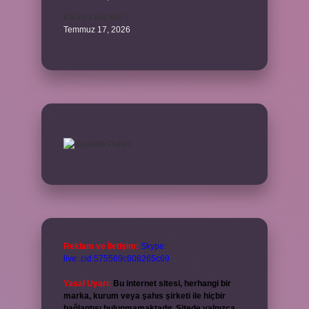
Karınca kaç kilo ?
Temmuz 17, 2026
Reklam ve İletişim:
Skype:
live:.cid.575569c608265c69
Yasal Uyarı:
Bu internet sitesi, herhangi bir
marka, kurum veya şahıs şirketi ile hiçbir
bağlantısı bulunmamaktadır. Sitede yalnızca