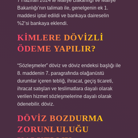
7 Haziran 2024’te Maliye Bakanlığı ve Maliye
Bakanlığı’nın talimatı ile, genelgenin ek 1.
maddesi iptal edildi ve bankaya daireselin
%2’si bankaya eklendi.
KIMLERE DÖVIZLI
ÖDEME YAPILIR?
“Sözleşmeler” döviz ve döviz endeksi başlığı ile
8. maddenin 7. paragrafında olağanüstü
durumlar içeren tebliğ, ihracat, geçiş ticareti,
ihracat satışları ve teslimatlara dayalı olarak
verilen hizmet sözleşmelerine dayalı olarak
ödenebilir. döviz.
DÖVIZ BOZDURMA
ZORUNLULUĞU