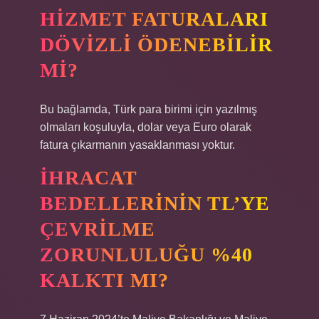
HIZMET FATURALARI
DÖVIZLI ÖDENEBILIR
MI?
Bu bağlamda, Türk para birimi için yazılmış
olmaları koşuluyla, dolar veya Euro olarak
fatura çıkarmanın yasaklanması yoktur.
İHRACAT
BEDELLERININ TL’YE
ÇEVRILME
ZORUNLULUĞU %40
KALKTI MI?