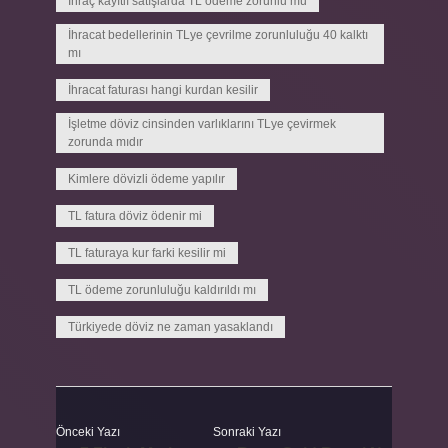
İhraç kayıtlı satışlarda TL ödeme zorunlu mu
İhracat bedellerinin TLye çevrilme zorunluluğu 40 kalktı
mı
İhracat faturası hangi kurdan kesilir
İşletme döviz cinsinden varlıklarını TLye çevirmek
zorunda mıdır
Kimlere dövizli ödeme yapılır
TL fatura döviz ödenir mi
TL faturaya kur farki kesilir mi
TL ödeme zorunluluğu kaldırıldı mı
Türkiyede döviz ne zaman yasaklandı
Önceki Yazı
Sonraki Yazı