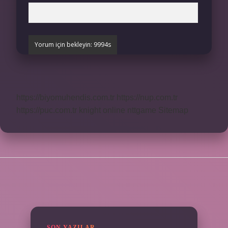
https://biyomuhendis.com.tr
https://nup.com.tr
https://puc.com.tr
knight online
nttgame
Sitemap
SIDEBAR
SON YAZILAR