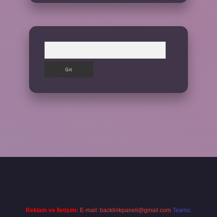
Arama
 giriş yap
Reklam ve İletişim:
E-mail:
backlinkpaneli@gmail.com
Teams: