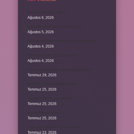
Fare yemek caiz midir ?
Ağustos 6, 2026
Ayçiçeği çekirdeği ne zaman olur ?
Ağustos 5, 2026
Bulmacada köken bilimsel ne anlama gelir ?
Ağustos 4, 2026
Arca Savunma CEO’su kimdir ?
Ağustos 4, 2026
Zeytinyağı bekleme süresi ne kadardır ?
Temmuz 29, 2026
Merzifon isminin anlamı nedir ?
Temmuz 25, 2026
Klozet neden sürekli tıkanır ?
Temmuz 25, 2026
Ethem Efendi nereli ?
Temmuz 25, 2026
Kalp atışı yükselince ne yapılmalı ?
Temmuz 23, 2026