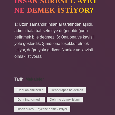
İNSAN SURESI 1. AYET
NE DEMEK ISTIYOR?
1: Uzun zamandır insanlar tarafından aşıldı,
adının hala bahsetmeye değer olduğunu
belirtmek bile değmez. 3: Ona ona ve kavisli
yolu gösterdik. Şimdi ona teşekkür etmek
istiyor, doğru yola gidiyor; Nankör ve kavisli
olmak istiyorsa.
Tarih:
Makaleler
Dehr anlamı nedir
Dehr Arapça ne demek
Dehr inancı nedir
Dehr ne demek islam
İnsan suresi 1 ayet ne demek istiyor