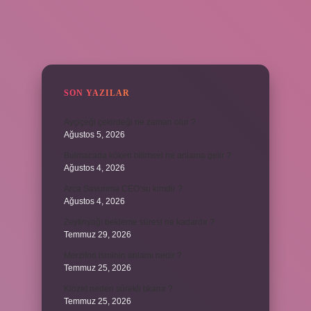
SIDEBAR
SON YAZILAR
Ayçiçeği çekirdeği ne zaman olur ?
Ağustos 5, 2026
Bulmacada köken bilimsel ne anlama gelir ?
Ağustos 4, 2026
Arca Savunma CEO’su kimdir ?
Ağustos 4, 2026
Zeytinyağı bekleme süresi ne kadardır ?
Temmuz 29, 2026
Merzifon isminin anlamı nedir ?
Temmuz 25, 2026
Klozet neden sürekli tıkanır ?
Temmuz 25, 2026