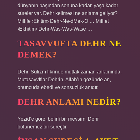
dünyanın başından sonuna kadar, yaşa kadar
süreler var. Dehr kelimesi ne anlama geliyor?
Millife ›Ekitim› Dehr-Ne-dMek-O … Milliet
›Ekhitim› Dehr-Was-Was-Wase …
TASAVVUFTA DEHR NE
DEMEK?
Dehr, Sufizm fikrinde mutlak zaman anlamında.
MutasavvIflar Dehrin, Allah’ın gözünde an,
onuncuda ebedi ve sonsuzluk anıdır.
DEHR ANLAMI NEDIR?
Yezid’e göre, belirli bir mevsim, Dehr
bölünemez bir süreçtir.