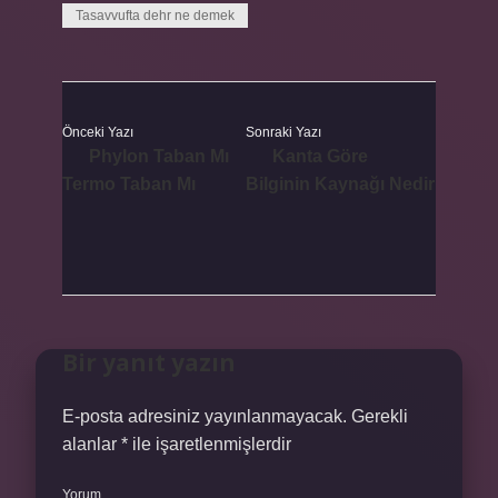
Tasavvufta dehr ne demek
Önceki Yazı
Sonraki Yazı
Phylon Taban Mı
Kanta Göre
Termo Taban Mı
Bilginin Kaynağı Nedir
Bir yanıt yazın
E-posta adresiniz yayınlanmayacak.
Gerekli
alanlar
*
ile işaretlenmişlerdir
Yorum