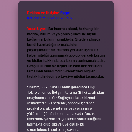
Reklam ve İletişim:
Skype:
live:.cid.575569c608265c69
Yasal Uyarı:
Bu internet sitesi, herhangi bir
marka, kurum veya şahıs şirketi ile hiçbir
bağlantısı bulunmamaktadır. Sitede yalnızca
kendi hazırladığımız makaleler
paylaşılmaktadır. Burada yer alan içerikler
haber niteliği taşımamakta olup, gerçek kurum
ve kişiler hakkında paylaşım yapılmamaktadır.
Gerçek kurum ve kişiler ile isim benzerlikleri
tamamen tesadüfidir. Sitemizdeki bilgiler
taslak halindedir ve tavsiye niteliği taşımazlar.
Sitemiz, 5651 Sayılı Kanun gereğince Bilgi
Teknolojileri ve İletişim Kurumu (BTK) tarafından
onaylanmış bir Yer Sağlayıcı olarak hizmet
vermektedir. Bu nedenle, sitedeki içerikleri
proaktif olarak denetleme veya araştırma
yükümlülüğümüz bulunmamaktadır. Ancak,
üyelerimiz yazdıkları içeriklerin sorumluluğunu
taşımakta olup, siteye üye olarak bu
sorumluluğu kabul etmiş sayılırlar.