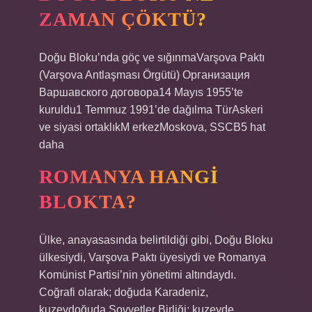
ZAMAN ÇÖKTÜ?
Doğu Bloku’nda göç ve sığınmaVarşova Paktı
(Varşova Antlaşması Örgütü) Организация
Варшавского договора14 Mayıs 1955’te
kuruldu1 Temmuz 1991’de dağılma TürAskeri
ve siyasi ortaklıkM erkezMoskova, SSCB5 hat
daha
ROMANYA HANGI
BLOKTA?
Ülke, anayasasında belirtildiği gibi, Doğu Bloku
ülkesiydi, Varşova Paktı üyesiydi ve Romanya
Komünist Partisi’nin yönetimi altındaydı.
Coğrafi olarak; doğuda Karadeniz,
kuzeydoğuda Sovyetler Birliği; kuzeyde