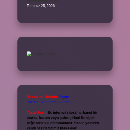
Ethem Efendi nereli ?
Temmuz 25, 2026
Reklam ve İletişim:
Skype:
live:.cid.575569c608265c69
Yasal Uyarı:
Bu internet sitesi, herhangi bir
marka, kurum veya şahıs şirketi ile hiçbir
bağlantısı bulunmamaktadır. Sitede yalnızca
kendi hazırladığımız makaleler