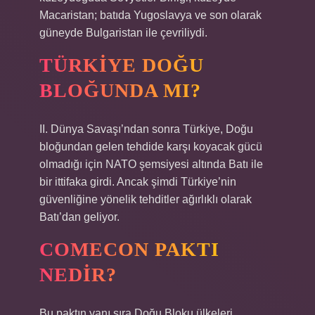
Macaristan; batıda Yugoslavya ve son olarak
güneyde Bulgaristan ile çevriliydi.
TÜRKIYE DOĞU
BLOĞUNDA MI?
II. Dünya Savaşı’ndan sonra Türkiye, Doğu
bloğundan gelen tehdide karşı koyacak gücü
olmadığı için NATO şemsiyesi altında Batı ile
bir ittifaka girdi. Ancak şimdi Türkiye’nin
güvenliğine yönelik tehditler ağırlıklı olarak
Batı’dan geliyor.
COMECON PAKTI
NEDIR?
Bu paktın yanı sıra Doğu Bloku ülkeleri