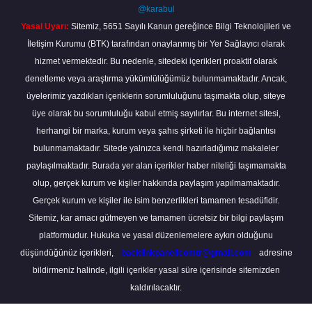
@karabul
Yasal Uyarı:
Sitemiz, 5651 Sayılı Kanun gereğince Bilgi Teknolojileri ve
İletişim Kurumu (BTK) tarafından onaylanmış bir Yer Sağlayıcı olarak
hizmet vermektedir. Bu nedenle, sitedeki içerikleri proaktif olarak
denetleme veya araştırma yükümlülüğümüz bulunmamaktadır. Ancak,
üyelerimiz yazdıkları içeriklerin sorumluluğunu taşımakta olup, siteye
üye olarak bu sorumluluğu kabul etmiş sayılırlar. Bu internet sitesi,
herhangi bir marka, kurum veya şahıs şirketi ile hiçbir bağlantısı
bulunmamaktadır. Sitede yalnızca kendi hazırladığımız makaleler
paylaşılmaktadır. Burada yer alan içerikler haber niteliği taşımamakta
olup, gerçek kurum ve kişiler hakkında paylaşım yapılmamaktadır.
Gerçek kurum ve kişiler ile isim benzerlikleri tamamen tesadüfidir.
Sitemiz, kar amacı gütmeyen ve tamamen ücretsiz bir bilgi paylaşım
platformudur. Hukuka ve yasal düzenlemelere aykırı olduğunu
düşündüğünüz içerikleri,
backlinkpanelicomtr@gmail.com
adresine
bildirmeniz halinde, ilgili içerikler yasal süre içerisinde sitemizden
kaldırılacaktır.