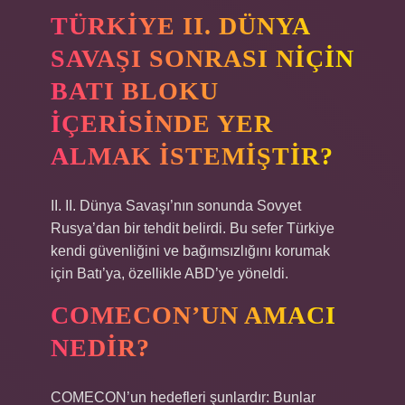
TÜRKIYE II. DÜNYA
SAVAŞI SONRASI NIÇIN
BATI BLOKU
IÇERISINDE YER
ALMAK ISTEMIŞTIR?
II. II. Dünya Savaşı’nın sonunda Sovyet
Rusya’dan bir tehdit belirdi. Bu sefer Türkiye
kendi güvenliğini ve bağımsızlığını korumak
için Batı’ya, özellikle ABD’ye yöneldi.
COMECON’UN AMACI
NEDIR?
COMECON’un hedefleri şunlardır: Bunlar