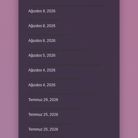
Çocuklarda ateş hangi durumlarda tehlikelidir ?
Ağustos 9, 2026
Ni cd mi NiMH mi ?
Ağustos 8, 2026
Fare yemek caiz midir ?
Ağustos 6, 2026
Ayçiçeği çekirdeği ne zaman olur ?
Ağustos 5, 2026
Bulmacada köken bilimsel ne anlama gelir ?
Ağustos 4, 2026
Arca Savunma CEO’su kimdir ?
Ağustos 4, 2026
Zeytinyağı bekleme süresi ne kadardır ?
Temmuz 29, 2026
Merzifon isminin anlamı nedir ?
Temmuz 25, 2026
Klozet neden sürekli tıkanır ?
Temmuz 25, 2026