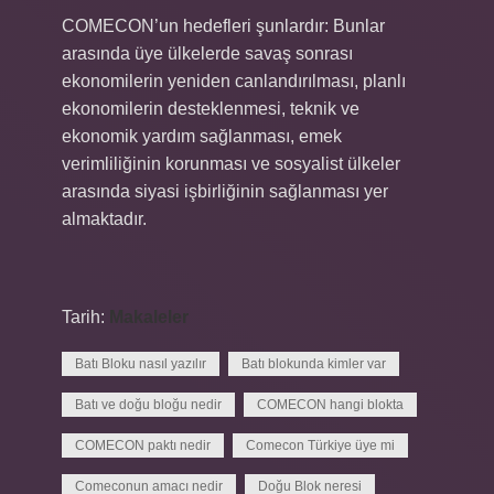
COMECON’un hedefleri şunlardır: Bunlar
arasında üye ülkelerde savaş sonrası
ekonomilerin yeniden canlandırılması, planlı
ekonomilerin desteklenmesi, teknik ve
ekonomik yardım sağlanması, emek
verimliliğinin korunması ve sosyalist ülkeler
arasında siyasi işbirliğinin sağlanması yer
almaktadır.
Tarih:
Makaleler
Batı Bloku nasıl yazılır
Batı blokunda kimler var
Batı ve doğu bloğu nedir
COMECON hangi blokta
COMECON paktı nedir
Comecon Türkiye üye mi
Comeconun amacı nedir
Doğu Blok neresi