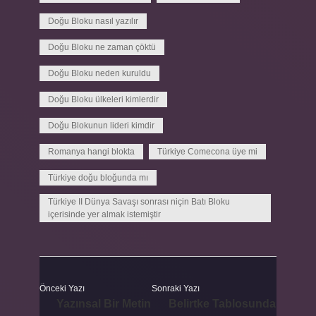
Doğu Bloku nasıl yazılır
Doğu Bloku ne zaman çöktü
Doğu Bloku neden kuruldu
Doğu Bloku ülkeleri kimlerdir
Doğu Blokunun lideri kimdir
Romanya hangi blokta
Türkiye Comecona üye mi
Türkiye doğu bloğunda mı
Türkiye II Dünya Savaşı sonrası niçin Batı Bloku
içerisinde yer almak istemiştir
Önceki Yazı
Sonraki Yazı
Yazınsal Bir Metin
Belirtke Tablosunda