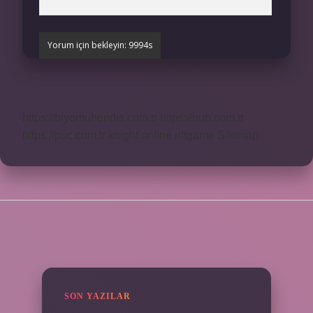
https://biyomuhendis.com.tr
https://nup.com.tr
https://puc.com.tr
knight online
nttgame
Sitemap
SIDEBAR
SON YAZILAR