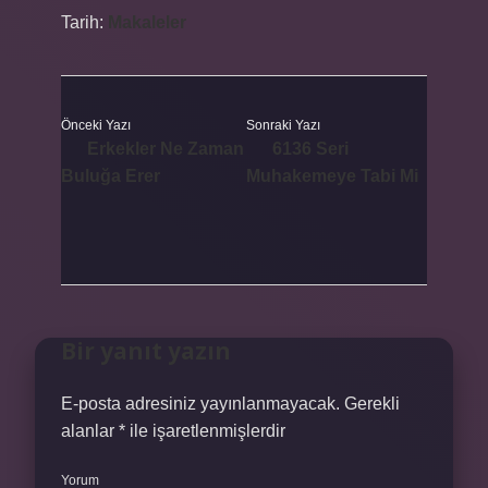
Tarih:
Makaleler
Önceki Yazı
Sonraki Yazı
Erkekler Ne Zaman
6136 Seri
Buluğa Erer
Muhakemeye Tabi Mi
Bir yanıt yazın
E-posta adresiniz yayınlanmayacak.
Gerekli
alanlar
*
ile işaretlenmişlerdir
Yorum