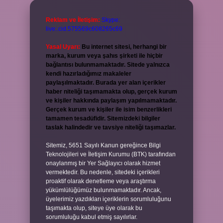
Reklam ve İletişim:
Skype:
live:.cid.575569c608265c69
Yasal Uyarı:
Bu internet sitesi, herhangi bir
marka, kurum veya şahıs şirketi ile hiçbir
bağlantısı bulunmamaktadır. Sitede yalnızca
kendi hazırladığımız makaleler
paylaşılmaktadır. Burada yer alan içerikler
haber niteliği taşımamakta olup, gerçek kurum
ve kişiler hakkında paylaşım yapılmamaktadır.
Gerçek kurum ve kişiler ile isim benzerlikleri
tamamen tesadüfidir. Sitemizdeki bilgiler
taslak halindedir ve tavsiye niteliği taşımazlar.
Sitemiz, 5651 Sayılı Kanun gereğince Bilgi
Teknolojileri ve İletişim Kurumu (BTK) tarafından
onaylanmış bir Yer Sağlayıcı olarak hizmet
vermektedir. Bu nedenle, sitedeki içerikleri
proaktif olarak denetleme veya araştırma
yükümlülüğümüz bulunmamaktadır. Ancak,
üyelerimiz yazdıkları içeriklerin sorumluluğunu
taşımakta olup, siteye üye olarak bu
sorumluluğu kabul etmiş sayılırlar.