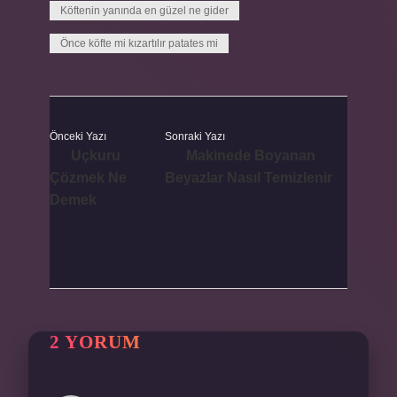
Köftenin yanında en güzel ne gider
Önce köfte mi kızartılır patates mi
Önceki Yazı
Sonraki Yazı
Uçkuru
Makinede Boyanan
Çözmek Ne
Beyazlar Nasıl Temizlenir
Demek
2 YORUM