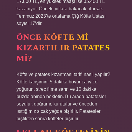
17.800 TL, en yüksek maaşı ise 35.400 TL
kazanıyor. Önceki yıllara bakacak olursak
Temmuz 2023’te ortalama Çiğ Köfte Ustası
sayısı 17’dir.
ÖNCE KÖFTE MI
KIZARTILIR PATATES
MI?
Köfte ve patates kızartması tarifi nasıl yapılır?
Köfte karışımını 5 dakika boyunca iyice
yoğurun, streç filme sarın ve 10 dakika
buzdolabında bekletin. Bu arada patatesler
soyulur, doğranır, kurutulur ve önceden
ısıttığımız sıcak yağda pişirilir. Patatesler
piştikten sonra köfteler pişirilir.