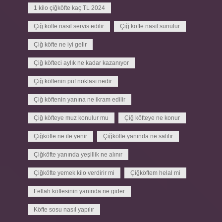
1 kilo çiğköfte kaç TL 2024
Çiğ köfte nasıl servis edilir
Çiğ köfte nasıl sunulur
Çiğ köfte ne iyi gelir
Çiğ köfteci aylık ne kadar kazanıyor
Çiğ köftenin püf noktası nedir
Çiğ köftenin yanına ne ikram edilir
Çiğ köfteye muz konulur mu
Çiğ köfteye ne konur
Çiğköfte ne ile yenir
Çiğköfte yanında ne satılır
Çiğköfte yanında yeşillik ne alınır
Çiğköfte yemek kilo verdirir mi
Çiğköftem helal mi
Fellah köftesinin yanında ne gider
Köfte sosu nasıl yapılır