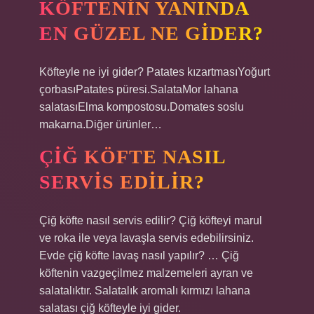
KÖFTENIN YANINDA
EN GÜZEL NE GIDER?
Köfteyle ne iyi gider? Patates kızartmasıYoğurt
çorbasıPatates püresi.SalataMor lahana
salatasıElma kompostosu.Domates soslu
makarna.Diğer ürünler…
ÇIĞ KÖFTE NASIL
SERVIS EDILIR?
Çiğ köfte nasıl servis edilir? Çiğ köfteyi marul
ve roka ile veya lavaşla servis edebilirsiniz.
Evde çiğ köfte lavaş nasıl yapılır? … Çiğ
köftenin vazgeçilmez malzemeleri ayran ve
salatalıktır. Salatalık aromalı kırmızı lahana
salatası çiğ köfteyle iyi gider.