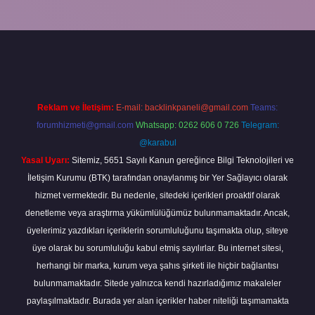
t giriş yap
Reklam ve İletişim:
E-mail:
backlinkpaneli@gmail.com
Teams:
forumhizmeti@gmail.com
Whatsapp: 0262 606 0 726
Telegram:
@karabul
Yasal Uyarı:
Sitemiz, 5651 Sayılı Kanun gereğince Bilgi Teknolojileri ve
İletişim Kurumu (BTK) tarafından onaylanmış bir Yer Sağlayıcı olarak
hizmet vermektedir. Bu nedenle, sitedeki içerikleri proaktif olarak
denetleme veya araştırma yükümlülüğümüz bulunmamaktadır. Ancak,
üyelerimiz yazdıkları içeriklerin sorumluluğunu taşımakta olup, siteye
üye olarak bu sorumluluğu kabul etmiş sayılırlar. Bu internet sitesi,
herhangi bir marka, kurum veya şahıs şirketi ile hiçbir bağlantısı
bulunmamaktadır. Sitede yalnızca kendi hazırladığımız makaleler
paylaşılmaktadır. Burada yer alan içerikler haber niteliği taşımamakta