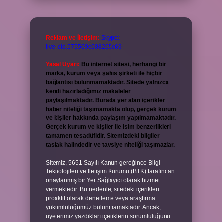
Reklam ve İletişim:
Skype:
live:.cid.575569c608265c69
Yasal Uyarı:
Bu internet sitesi, herhangi bir
marka, kurum veya şahıs şirketi ile hiçbir
bağlantısı bulunmamaktadır. Sitede yalnızca
kendi hazırladığımız makaleler
paylaşılmaktadır. Burada yer alan içerikler
haber niteliği taşımamakta olup, gerçek kurum
ve kişiler hakkında paylaşım yapılmamaktadır.
Gerçek kurum ve kişiler ile isim benzerlikleri
tamamen tesadüfidir. Sitemizdeki bilgiler
taslak halindedir ve tavsiye niteliği taşımazlar.
Sitemiz, 5651 Sayılı Kanun gereğince Bilgi
Teknolojileri ve İletişim Kurumu (BTK) tarafından
onaylanmış bir Yer Sağlayıcı olarak hizmet
vermektedir. Bu nedenle, sitedeki içerikleri
proaktif olarak denetleme veya araştırma
yükümlülüğümüz bulunmamaktadır. Ancak,
üyelerimiz yazdıkları içeriklerin sorumluluğunu