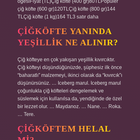
öğesiFiyat (TL)Çiğ köfte (400 gr)80TLPopüler
çiğ köfte (600 gr)120TLÇiğ köfte (800 gr)144
TLÇiğ köfte (1 kg)164 TL3 satır daha
ÇIĞKÖFTE YANINDA
YEŞILLIK NE ALINIR?
Çiğ köfteye en çok yakışan yeşillik kıvırcıktır.
Çiğ köfteyi düşündüğünüzde, şüphesiz ilk önce
“baharatlı” malzemeyi, ikinci olarak da “kıvırcık”ı
düşünürsünüz. … Iceberg marul. Iceberg marul
çoğunlukla çiğ köfteleri dengelemek ve
süslemek için kullanılsa da, yendiğinde de özel
bir lezzet olur. … Maydanoz. … Nane. … Roka.
… Tere.
ÇIĞKÖFTEM HELAL
MI?