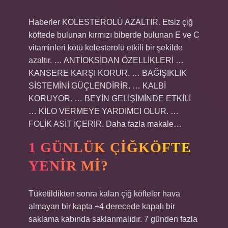
Haberler KOLESTEROLÜ AZALTIR. Etsiz çiğ
köftede bulunan kırmızı biberde bulunan E ve C
vitaminleri kötü kolesterolü etkili bir şekilde
azaltır. … ANTİOKSİDAN ÖZELLİKLERİ …
KANSERE KARŞI KORUR. … BAĞIŞIKLIK
SİSTEMİNİ GÜÇLENDİRİR. … KALBİ
KORUYOR. … BEYİN GELİŞİMİNDE ETKİLİ
… KİLO VERMEYE YARDIMCI OLUR. …
FOLİK ASİT İÇERİR. Daha fazla makale…
1 GÜNLÜK ÇIĞKÖFTE
YENIR MI?
Tüketildikten sonra kalan çiğ köfteler hava
almayan bir kapta +4 derecede kapalı bir
saklama kabında saklanmalıdır. 7 günden fazla