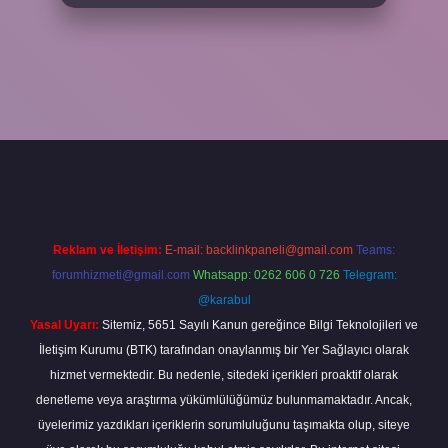
ap
Reklam ve İletişim:
E-mail:
backlinkpaneli@gmail.com
Teams:
forumhizmeti@gmail.com
Whatsapp: 0262 606 0 726
Telegram:
@karabul
Yasal Uyarı:
Sitemiz, 5651 Sayılı Kanun gereğince Bilgi Teknolojileri ve
İletişim Kurumu (BTK) tarafından onaylanmış bir Yer Sağlayıcı olarak
hizmet vermektedir. Bu nedenle, sitedeki içerikleri proaktif olarak
denetleme veya araştırma yükümlülüğümüz bulunmamaktadır. Ancak,
üyelerimiz yazdıkları içeriklerin sorumluluğunu taşımakta olup, siteye