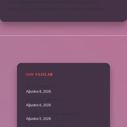
https://biyomuhendis.com.tr
https://nup.com.tr
https://puc.com.tr
knight online
nttgame
Sitemap
SIDEBAR
SON YAZILAR
Ni cd mi NiMH mi ?
Ağustos 8, 2026
Fare yemek caiz midir ?
Ağustos 6, 2026
Ayçiçeği çekirdeği ne zaman olur ?
Ağustos 5, 2026