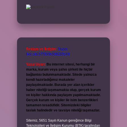
Reklam ve İletişim:
Skype:
live:.cid.575569c608265c69
Yasal Uyarı:
Bu internet sitesi, herhangi bir
marka, kurum veya şahıs şirketi ile hiçbir
bağlantısı bulunmamaktadır. Sitede yalnızca
kendi hazırladığımız makaleler
paylaşılmaktadır. Burada yer alan içerikler
haber niteliği taşımamakta olup, gerçek kurum
ve kişiler hakkında paylaşım yapılmamaktadır.
Gerçek kurum ve kişiler ile isim benzerlikleri
tamamen tesadüfidir. Sitemizdeki bilgiler
taslak halindedir ve tavsiye niteliği taşımazlar.
Sitemiz, 5651 Sayılı Kanun gereğince Bilgi
Teknolojileri ve İletişim Kurumu (BTK) tarafından