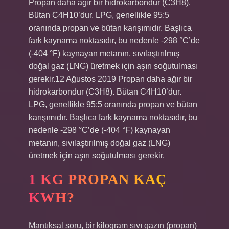
Propan daha ağır bir hidrokarbondur (C3H8).
Bütan C4H10’dur. LPG, genellikle 95:5
oranında propan ve bütan karışımıdır. Başlıca
fark kaynama noktasıdır, bu nedenle -298 °C’de
(-404 °F) kaynayan metanın, sıvılaştırılmış
doğal gaz (LNG) üretmek için aşırı soğutulması
gerekir.12 Ağustos 2019 Propan daha ağır bir
hidrokarbondur (C3H8). Bütan C4H10’dur.
LPG, genellikle 95:5 oranında propan ve bütan
karışımıdır. Başlıca fark kaynama noktasıdır, bu
nedenle -298 °C’de (-404 °F) kaynayan
metanın, sıvılaştırılmış doğal gaz (LNG)
üretmek için aşırı soğutulması gerekir.
1 KG PROPAN KAÇ
KWH?
Mantıksal soru, bir kilogram sıvı gazın (propan)