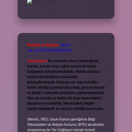
Reklam ve İletişim:
Skype:
live:.cid.575569c608265c69
Yasal Uyarı:
Bu internet sitesi, herhangi bir
marka, kurum veya şahıs şirketi ile hiçbir
bağlantısı bulunmamaktadır. Sitede yalnızca
kendi hazırladığımız makaleler
paylaşılmaktadır. Burada yer alan içerikler
haber niteliği taşımamakta olup, gerçek kurum
ve kişiler hakkında paylaşım yapılmamaktadır.
Gerçek kurum ve kişiler ile isim benzerlikleri
tamamen tesadüfidir. Sitemizdeki bilgiler
taslak halindedir ve tavsiye niteliği taşımazlar.
Sitemiz, 5651 Sayılı Kanun gereğince Bilgi
Teknolojileri ve İletişim Kurumu (BTK) tarafından
onaylanmış bir Yer Sağlayıcı olarak hizmet