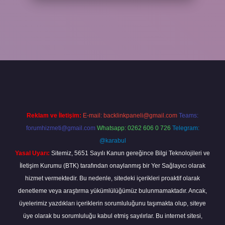
yap
Reklam ve İletişim:
E-mail:
backlinkpaneli@gmail.com
Teams:
forumhizmeti@gmail.com
Whatsapp: 0262 606 0 726
Telegram:
@karabul
Yasal Uyarı:
Sitemiz, 5651 Sayılı Kanun gereğince Bilgi Teknolojileri ve
İletişim Kurumu (BTK) tarafından onaylanmış bir Yer Sağlayıcı olarak
hizmet vermektedir. Bu nedenle, sitedeki içerikleri proaktif olarak
denetleme veya araştırma yükümlülüğümüz bulunmamaktadır. Ancak,
üyelerimiz yazdıkları içeriklerin sorumluluğunu taşımakta olup, siteye
üye olarak bu sorumluluğu kabul etmiş sayılırlar. Bu internet sitesi,