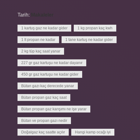
Tarih:
Makaleler
1 kartuş gaz ne kadar gider
1 kg propan kaç kwh
1 lt propan ne kadar
1 tane kartuş ne kadar gider
2 kg tüp kaç saat yanar
227 gr gaz kartuşu ne kadar dayanır
450 gr gaz kartuşu ne kadar gider
Bütan gazı kaç derecede yanar
Bütan propan gaz kaç saat
Bütan propan gaz karışımı ne işe yarar
Bütan ve propan gazı nedir
Doğalgaz kaç saatte açılır
Hangi kamp ocağı iyi