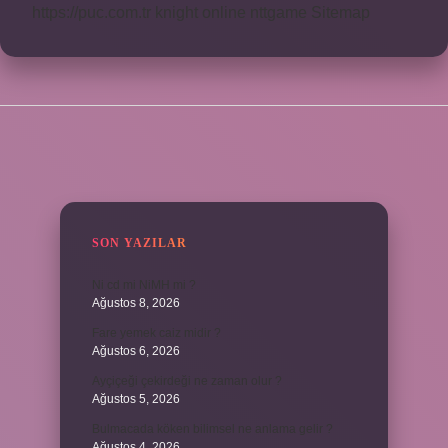
https://puc.com.tr
knight online
nttgame
Sitemap
SIDEBAR
SON YAZILAR
Ni cd mi NiMH mi ?
Ağustos 8, 2026
Fare yemek caiz midir ?
Ağustos 6, 2026
Ayçiçeği çekirdeği ne zaman olur ?
Ağustos 5, 2026
Bulmacada köken bilimsel ne anlama gelir ?
Ağustos 4, 2026