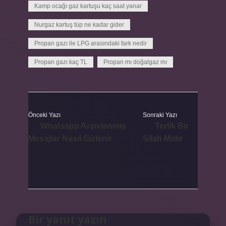
Kamp ocağı gaz kartuşu kaç saat yanar
Nurgaz kartuş tüp ne kadar gider
Propan gazı ile LPG arasındaki fark nedir
Propan gazı kaç TL
Propan mı doğalgaz mı
Önceki Yazı
Sonraki Yazı
Whatsapp Arşivlenmiş
Terlik Bir
Mesajlar Nasıl Gizlenir
Silah Mıdır
Bir yanıt yazın