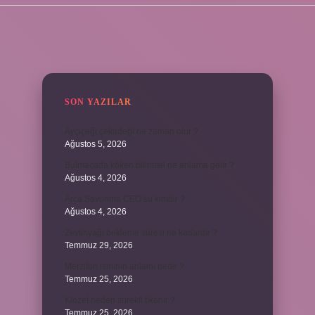
SIDEBAR
SON YAZILAR
Ayçiçeği çekirdeği ne zaman olur ?
Ağustos 5, 2026
Bulmacada köken bilimsel ne anlama gelir ?
Ağustos 4, 2026
Arca Savunma CEO’su kimdir ?
Ağustos 4, 2026
Zeytinyağı bekleme süresi ne kadardır ?
Temmuz 29, 2026
Merzifon isminin anlamı nedir ?
Temmuz 25, 2026
Klozet neden sürekli tıkanır ?
Temmuz 25, 2026