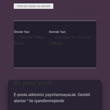
Yetersiz marjin ne demek
Önceki Yazı
Sonraki Yazı
Gebole Tatlısı
Akrepler Ne Zaman
Nedir
Çiftleşir
Bir yanıt yazın
E-posta adresiniz yayınlanmayacak.
Gerekli
alanlar
*
ile işaretlenmişlerdir