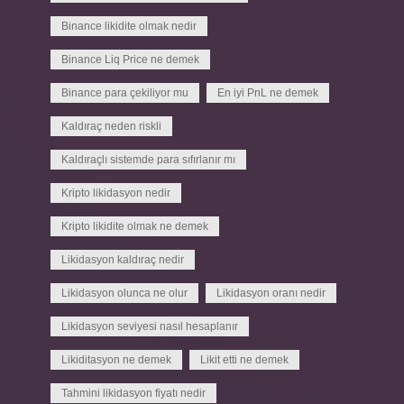
Binance likidite olmak nedir
Binance Liq Price ne demek
Binance para çekiliyor mu
En iyi PnL ne demek
Kaldıraç neden riskli
Kaldıraçlı sistemde para sıfırlanır mı
Kripto likidasyon nedir
Kripto likidite olmak ne demek
Likidasyon kaldıraç nedir
Likidasyon olunca ne olur
Likidasyon oranı nedir
Likidasyon seviyesi nasıl hesaplanır
Likiditasyon ne demek
Likit etti ne demek
Tahmini likidasyon fiyatı nedir