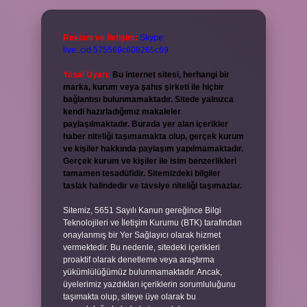
Reklam ve İletişim:
Skype:
live:.cid.575569c608265c69
Yasal Uyarı:
Bu internet sitesi, herhangi bir
marka, kurum veya şahıs şirketi ile hiçbir
bağlantısı bulunmamaktadır. Sitede yalnızca
kendi hazırladığımız makaleler
paylaşılmaktadır. Burada yer alan içerikler
haber niteliği taşımamakta olup, gerçek kurum
ve kişiler hakkında paylaşım yapılmamaktadır.
Gerçek kurum ve kişiler ile isim benzerlikleri
tamamen tesadüfidir. Sitemizdeki bilgiler
taslak halindedir ve tavsiye niteliği taşımazlar.
Sitemiz, 5651 Sayılı Kanun gereğince Bilgi
Teknolojileri ve İletişim Kurumu (BTK) tarafından
onaylanmış bir Yer Sağlayıcı olarak hizmet
vermektedir. Bu nedenle, sitedeki içerikleri
proaktif olarak denetleme veya araştırma
yükümlülüğümüz bulunmamaktadır. Ancak,
üyelerimiz yazdıkları içeriklerin sorumluluğunu
taşımakta olup, siteye üye olarak bu