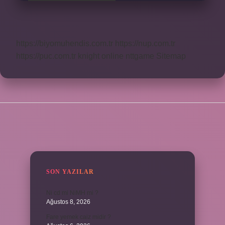
https://biyomuhendis.com.tr
https://nup.com.tr
https://puc.com.tr
knight online
nttgame
Sitemap
SIDEBAR
SON YAZILAR
Ni cd mi NiMH mi ?
Ağustos 8, 2026
Fare yemek caiz midir ?