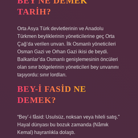
BEY NE DEMEK
TARIH?
Orta Asya Türk devletlerinin ve Anadolu
Türkmen beyliklerinin yöneticilerine geç Orta
Çağ’da verilen unvan. İlk Osmanlı yöneticileri
Osman Gazi ve Orhan Gazi ikisi de beydi.
Balkanlar’da Osmanlı genişlemesinin öncüleri
olan sınır bölgelerinin yöneticileri bey unvanını
taşıyordu: sınır lordları.
BEY-I FASID NE
DEMEK?
“Bey’-i fâsid: Usulsüz, noksan veya hileli satış.”
Hayal dünyası bu bozuk zamanda (Nâmık
Kemal) hayranlıkla dolaştı.