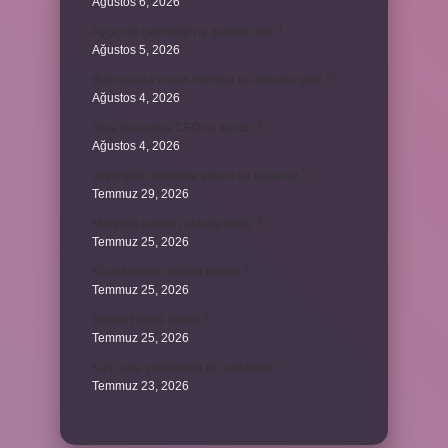
Ağustos 6, 2026
Ayçiçeği çekirdeği ne zaman olur ?
Ağustos 5, 2026
Bulmacada köken bilimsel ne anlama gelir ?
Ağustos 4, 2026
Arca Savunma CEO’su kimdir ?
Ağustos 4, 2026
Zeytinyağı bekleme süresi ne kadardır ?
Temmuz 29, 2026
Merzifon isminin anlamı nedir ?
Temmuz 25, 2026
Klozet neden sürekli tıkanır ?
Temmuz 25, 2026
Ethem Efendi nereli ?
Temmuz 25, 2026
Kalp atışı yükselince ne yapılmalı ?
Temmuz 23, 2026