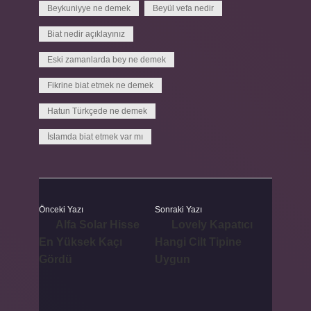
Beykuniyye ne demek
Beyül vefa nedir
Biat nedir açıklayınız
Eski zamanlarda bey ne demek
Fikrine biat etmek ne demek
Hatun Türkçede ne demek
İslamda biat etmek var mı
Önceki Yazı
Sonraki Yazı
Alfa Solar Hisse
Lovely Kapatıcı
En Yüksek Kaçı
Hangi Cilt Tipine
Gördü
Uygun