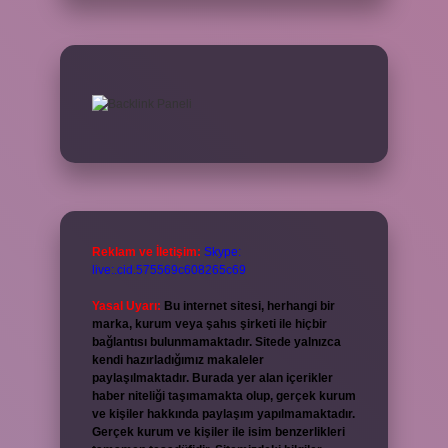
Reklam ve İletişim:
Skype:
live:.cid.575569c608265c69
Yasal Uyarı:
Bu internet sitesi, herhangi bir
marka, kurum veya şahıs şirketi ile hiçbir
bağlantısı bulunmamaktadır. Sitede yalnızca
kendi hazırladığımız makaleler
paylaşılmaktadır. Burada yer alan içerikler
haber niteliği taşımamakta olup, gerçek kurum
ve kişiler hakkında paylaşım yapılmamaktadır.
Gerçek kurum ve kişiler ile isim benzerlikleri