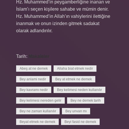
Hz. Muhammed’in peygamberliğine inanan ve
İslam’ı seçen kişilere sahabe ve mümin denir.
Hz. Muhammed’in Allah’ın vahiylerini ilettiğine
inanmak ve onun izinden gitmek sadakat
olarak adlandırılır.
Tarih:
Makaleler
Abeş at ne demek
Allaha biat etmek nedir
Bey anlami nedir
Bey at etmek ne demek
Bey kavramı nedir
Bey kelimesi neden kullanılır
Bey kelimesi nereden gelir
Bey ne demek tarih
Bey ne zaman kullanılır
Bey unvan mı
Beyat etmek ne demek
Beyi fasid ne demek