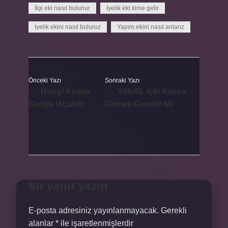
İlgi eki nasıl bulunur
İyelik eki kime gelir
İyelik ekini nasıl buluruz
Yapım ekini nasıl anlarız
Önceki Yazı
Sonraki Yazı
Hangi Kuşlar
Yökdi̇L Için Kursa
Geriye Uçabilir
Gitmek Gerekir Mi
Bir yanıt yazın
E-posta adresiniz yayınlanmayacak.
Gerekli
alanlar
*
ile işaretlenmişlerdir