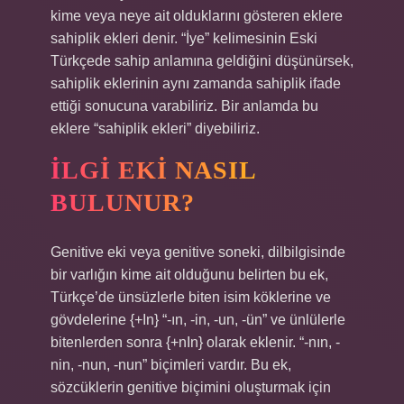
kime veya neye ait olduklarını gösteren eklere
sahiplik ekleri denir. “İye” kelimesinin Eski
Türkçede sahip anlamına geldiğini düşünürsek,
sahiplik eklerinin aynı zamanda sahiplik ifade
ettiği sonucuna varabiliriz. Bir anlamda bu
eklere “sahiplik ekleri” diyebiliriz.
İLGI EKI NASIL
BULUNUR?
Genitive eki veya genitive soneki, dilbilgisinde
bir varlığın kime ait olduğunu belirten bu ek,
Türkçe’de ünsüzlerle biten isim köklerine ve
gövdelerine {+In} “-ın, -in, -un, -ün” ve ünlülerle
bitenlerden sonra {+nIn} olarak eklenir. “-nın, -
nin, -nun, -nun” biçimleri vardır. Bu ek,
sözcüklerin genitive biçimini oluşturmak için