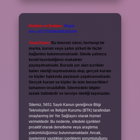
Reklam ve İletişim:
Skype:
live:.cid.575569c608265c69
Yasal Uyarı:
Bu internet sitesi, herhangi bir
marka, kurum veya şahıs şirketi ile hiçbir
bağlantısı bulunmamaktadır. Sitede yalnızca
kendi hazırladığımız makaleler
paylaşılmaktadır. Burada yer alan içerikler
haber niteliği taşımamakta olup, gerçek kurum
ve kişiler hakkında paylaşım yapılmamaktadır.
Gerçek kurum ve kişiler ile isim benzerlikleri
tamamen tesadüfidir. Sitemizdeki bilgiler
taslak halindedir ve tavsiye niteliği taşımazlar.
Sitemiz, 5651 Sayılı Kanun gereğince Bilgi
Teknolojileri ve İletişim Kurumu (BTK) tarafından
onaylanmış bir Yer Sağlayıcı olarak hizmet
vermektedir. Bu nedenle, sitedeki içerikleri
proaktif olarak denetleme veya araştırma
yükümlülüğümüz bulunmamaktadır. Ancak,
üyelerimiz yazdıkları içeriklerin sorumluluğunu