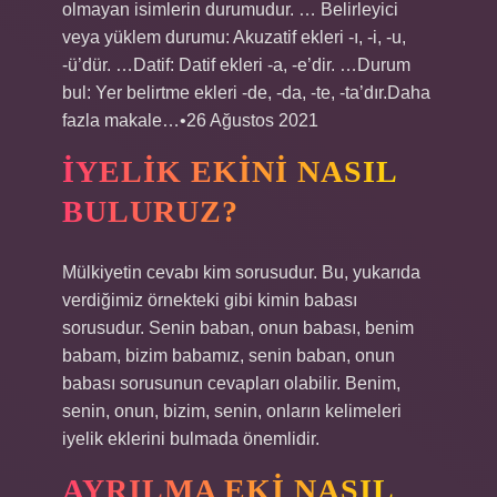
olmayan isimlerin durumudur. … Belirleyici
veya yüklem durumu: Akuzatif ekleri -ı, -i, -u,
-ü’dür. …Datif: Datif ekleri -a, -e’dir. …Durum
bul: Yer belirtme ekleri -de, -da, -te, -ta’dır.Daha
fazla makale…•26 Ağustos 2021
İYELIK EKINI NASIL
BULURUZ?
Mülkiyetin cevabı kim sorusudur. Bu, yukarıda
verdiğimiz örnekteki gibi kimin babası
sorusudur. Senin baban, onun babası, benim
babam, bizim babamız, senin baban, onun
babası sorusunun cevapları olabilir. Benim,
senin, onun, bizim, senin, onların kelimeleri
iyelik eklerini bulmada önemlidir.
AYRILMA EKI NASIL