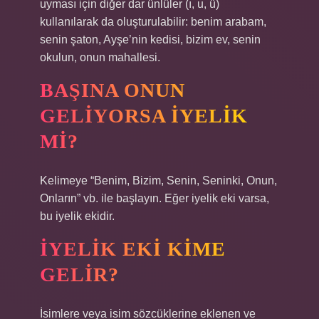
uyması için diğer dar ünlüler (ı, u, ü)
kullanılarak da oluşturulabilir: benim arabam,
senin şaton, Ayşe’nin kedisi, bizim ev, senin
okulun, onun mahallesi.
BAŞINA ONUN
GELIYORSA IYELIK
MI?
Kelimeye “Benim, Bizim, Senin, Seninki, Onun,
Onların” vb. ile başlayın. Eğer iyelik eki varsa,
bu iyelik ekidir.
İYELIK EKI KIME
GELIR?
İsimlere veya isim sözcüklerine eklenen ve