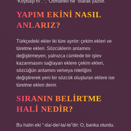
“Köybaşı’nı”. “, “Osmaneli’ne” olarak yazılır.
YAPIM EKINI NASIL
ANLARIZ?
Türkçedeki ekler iki türe ayrılır: çekim ekleri ve
türetme ekleri. Sözcüklerin anlamını
değiştirmeyen, yalnızca cümlede bir işlev
kazanmasını sağlayan eklere çekim ekleri,
sözcüğün anlamını ve/veya niteliğini
değiştirerek yeni bir sözcük oluşturan eklere ise
türetme ekleri denir.
SIRANIN BELIRTME
HALI NEDIR?
Bu halin eki “-da/-de/-ta/-te”dir: O, banka oturdu.