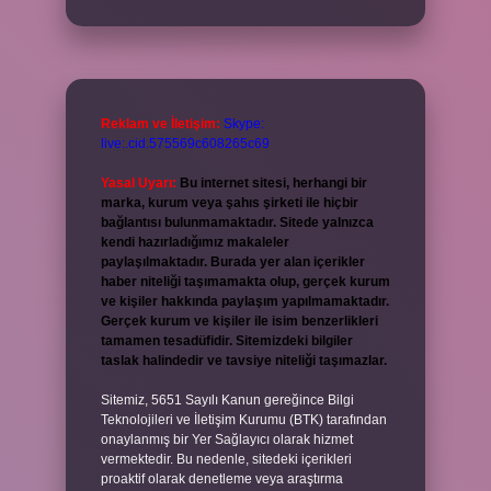
Reklam ve İletişim:
Skype:
live:.cid.575569c608265c69
Yasal Uyarı:
Bu internet sitesi, herhangi bir
marka, kurum veya şahıs şirketi ile hiçbir
bağlantısı bulunmamaktadır. Sitede yalnızca
kendi hazırladığımız makaleler
paylaşılmaktadır. Burada yer alan içerikler
haber niteliği taşımamakta olup, gerçek kurum
ve kişiler hakkında paylaşım yapılmamaktadır.
Gerçek kurum ve kişiler ile isim benzerlikleri
tamamen tesadüfidir. Sitemizdeki bilgiler
taslak halindedir ve tavsiye niteliği taşımazlar.
Sitemiz, 5651 Sayılı Kanun gereğince Bilgi
Teknolojileri ve İletişim Kurumu (BTK) tarafından
onaylanmış bir Yer Sağlayıcı olarak hizmet
vermektedir. Bu nedenle, sitedeki içerikleri
proaktif olarak denetleme veya araştırma