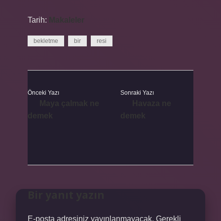
Tarih:
Makaleler
bekletme
bir
resi
Önceki Yazı
Sonraki Yazı
Maya çalmak ne
Havaza ne
demek
demek
Bir yanıt yazın
E-posta adresiniz yayınlanmayacak.
Gerekli