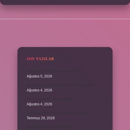
SIDEBAR
SON YAZILAR
Ayçiçeği çekirdeği ne zaman olur ?
Ağustos 5, 2026
Bulmacada köken bilimsel ne anlama gelir ?
Ağustos 4, 2026
Arca Savunma CEO’su kimdir ?
Ağustos 4, 2026
Zeytinyağı bekleme süresi ne kadardır ?
Temmuz 29, 2026
Merzifon isminin anlamı nedir ?