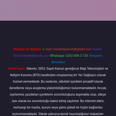
ş yap
Reklam ve İletişim:
E-mail:
backlinkpaneli@gmail.com
Teams:
forumhizmeti@gmail.com
Whatsapp: 0262 606 0 726
Telegram:
@karabul
Yasal Uyarı:
Sitemiz, 5651 Sayılı Kanun gereğince Bilgi Teknolojileri ve
İletişim Kurumu (BTK) tarafından onaylanmış bir Yer Sağlayıcı olarak
hizmet vermektedir. Bu nedenle, sitedeki içerikleri proaktif olarak
denetleme veya araştırma yükümlülüğümüz bulunmamaktadır. Ancak,
üyelerimiz yazdıkları içeriklerin sorumluluğunu taşımakta olup, siteye
üye olarak bu sorumluluğu kabul etmiş sayılırlar. Bu internet sitesi,
herhangi bir marka, kurum veya şahıs şirketi ile hiçbir bağlantısı
bulunmamaktadır. Sitede yalnızca kendi hazırladığımız makaleler